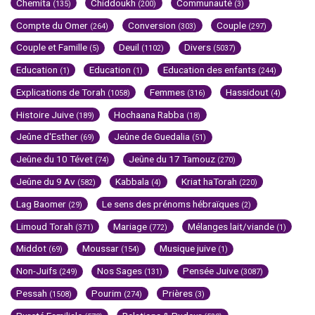
Chemita
Chiddoukh
Communauté
(135)
(200)
(3)
Compte du Omer
Conversion
Couple
(264)
(303)
(297)
Couple et Famille
Deuil
Divers
(5)
(1102)
(5037)
Education
Education
Education des enfants
(1)
(1)
(244)
Explications de Torah
Femmes
Hassidout
(1058)
(316)
(4)
Histoire Juive
Hochaana Rabba
(189)
(18)
Jeûne d'Esther
Jeûne de Guedalia
(69)
(51)
Jeûne du 10 Tévet
Jeûne du 17 Tamouz
(74)
(270)
Jeûne du 9 Av
Kabbala
Kriat haTorah
(582)
(4)
(220)
Lag Baomer
Le sens des prénoms hébraïques
(29)
(2)
Limoud Torah
Mariage
Mélanges lait/viande
(371)
(772)
(1)
Middot
Moussar
Musique juive
(69)
(154)
(1)
Non-Juifs
Nos Sages
Pensée Juive
(249)
(131)
(3087)
Pessah
Pourim
Prières
(1508)
(274)
(3)