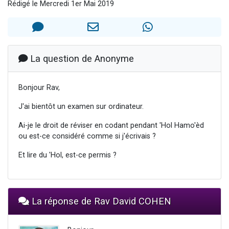
Rédigé le Mercredi 1er Mai 2019
17 personnes viennent de demander une bénédiction
4 personnes viennent de nous rejoindre sur WhatsApp
Il reste 49 places pour étudier en groupe sur Zoom
Eva vient de donner son Maasser
La question de Anonyme
Eli vient de donner son Maasser
Bonjour Rav,
J'ai bientôt un examen sur ordinateur.
Ai-je le droit de réviser en codant pendant 'Hol Hamo'èd
ou est-ce considéré comme si j'écrivais ?
Et lire du 'Hol, est-ce permis ?
La réponse de Rav David COHEN