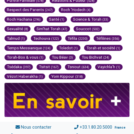
Pureté Familiale
Relations & Pudeur
(578)
(528)
Respect des Parents
Roch 'Hodech
(247)
(4)
Roch Hachana
Santé
Science & Torah
(296)
(1)
(33)
Sexualité
Sim'hat Torah
Souccot
(8)
(47)
(502)
Talmud
Techouva
Téfila
Téfilines
(1)
(122)
(2230)
(356)
Temps Messianique
Toledot
Torah et société
(124)
(1)
(1)
Torah-Box & vous
Tou Béav
Tou Bichvat
(1)
(3)
(24)
Tsédaka
Tsitsit
Tsniout
Vayichla'h
(397)
(167)
(634)
(1)
Vézot Haberakha
Yom Kippour
(1)
(318)
Nous contacter
+33.1.80.20.5000
France