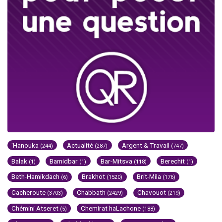
'Hanouka
Actualité
Argent & Travail
(244)
(287)
(747)
Balak
Bamidbar
Bar-Mitsva
Berechit
(1)
(1)
(118)
(1)
Beth-Hamikdach
Brakhot
Brit-Mila
(6)
(1520)
(176)
Cacheroute
Chabbath
Chavouot
(3703)
(2429)
(219)
Chémini Atseret
Chemirat haLachone
(5)
(188)