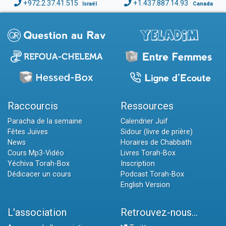
+972.2.37.41.515
+1.437.887.14.93
Israël
Canada
Raccourcis
Ressources
Paracha de la semaine
Calendrier Juif
Fêtes Juives
Sidour (livre de prière)
News
Horaires de Chabbath
Cours Mp3-Vidéo
Livres Torah-Box
Yéchiva Torah-Box
Inscription
Dédicacer un cours
Podcast Torah-Box
English Version
L'association
Retrouvez-nous...