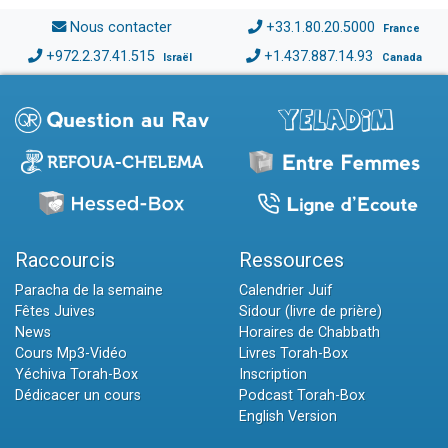
Nous contacter
+33.1.80.20.5000
France
+972.2.37.41.515
+1.437.887.14.93
Israël
Canada
Raccourcis
Ressources
Paracha de la semaine
Calendrier Juif
Fêtes Juives
Sidour (livre de prière)
News
Horaires de Chabbath
Cours Mp3-Vidéo
Livres Torah-Box
Yéchiva Torah-Box
Inscription
Dédicacer un cours
Podcast Torah-Box
English Version