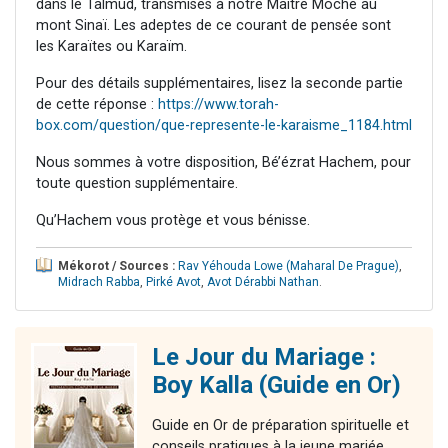
dans le Talmud, transmises à notre Maître Moché au
mont Sinaï. Les adeptes de ce courant de pensée sont
les Karaïtes ou Karaïm.
Pour des détails supplémentaires, lisez la seconde partie
de cette réponse :
https://www.torah-
box.com/question/que-represente-le-karaisme_1184.html
Nous sommes à votre disposition, Bé’ézrat Hachem, pour
toute question supplémentaire.
Qu’Hachem vous protège et vous bénisse.
Mékorot / Sources :
Rav Yéhouda Lowe (Maharal De Prague)
,
Midrach Rabba
,
Pirké Avot
,
Avot Dérabbi Nathan
.
Le Jour du Mariage :
Boy Kalla (Guide en Or)
Guide en Or de préparation spirituelle et
conseils pratiques à la jeune mariée,