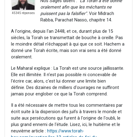
Nos Sages disent :
"La Torah a été donné
oralement afin que les méchants ne
puissent pas la falsifier"
. Voir Midrach
45345 réponses
Rabba, Parachat Nasso, chapitre 14.
A l'origine, depuis l'an 2448, et ce, durant plus de 15
siècles, la Torah se transmettait de bouche à oreille. Pas
le moindre détail n'échappait à qui que ce soit. Hachem a
donné une Torah écrite, mais son vrai sens a été donné
oralement.
Le Maharal explique : La Torah est une source jaillissante.
Elle est illimitée. Il n'est pas possible ni concevable de
l'écrire car, alors, c'est lui donner une limite bien
définie. Des dizaines de milliers d'ouvrages ne suffiront
jamais pour englober ce que la Torah comprend.
Il a été nécessaire de mettre tous les commentaires par
écrit suite à la dispersion des juifs à travers le monde et
suite aux persécutions qui furent à l'origine de l'oubli, le
plus grand ennemi de l'étude. Lisez, ici, le huitième et le
neuvième article :
https://www.torah-