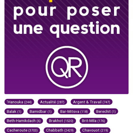
'Hanouka
Actualité
Argent & Travail
(244)
(287)
(747)
Balak
Bamidbar
Bar-Mitsva
Berechit
(1)
(1)
(118)
(1)
Beth-Hamikdach
Brakhot
Brit-Mila
(6)
(1520)
(176)
Cacheroute
Chabbath
Chavouot
(3703)
(2429)
(219)