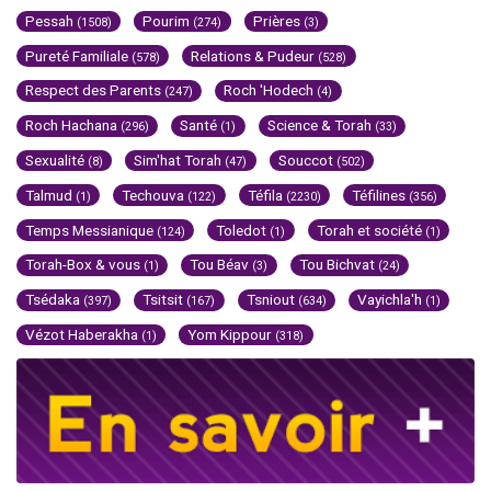
Pessah
Pourim
Prières
(1508)
(274)
(3)
Pureté Familiale
Relations & Pudeur
(578)
(528)
Respect des Parents
Roch 'Hodech
(247)
(4)
Roch Hachana
Santé
Science & Torah
(296)
(1)
(33)
Sexualité
Sim'hat Torah
Souccot
(8)
(47)
(502)
Talmud
Techouva
Téfila
Téfilines
(1)
(122)
(2230)
(356)
Temps Messianique
Toledot
Torah et société
(124)
(1)
(1)
Torah-Box & vous
Tou Béav
Tou Bichvat
(1)
(3)
(24)
Tsédaka
Tsitsit
Tsniout
Vayichla'h
(397)
(167)
(634)
(1)
Vézot Haberakha
Yom Kippour
(1)
(318)