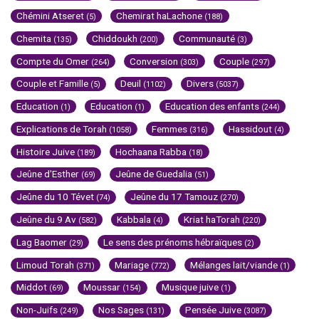
Chémini Atseret
Chemirat haLachone
(5)
(188)
Chemita
Chiddoukh
Communauté
(135)
(200)
(3)
Compte du Omer
Conversion
Couple
(264)
(303)
(297)
Couple et Famille
Deuil
Divers
(5)
(1102)
(5037)
Education
Education
Education des enfants
(1)
(1)
(244)
Explications de Torah
Femmes
Hassidout
(1058)
(316)
(4)
Histoire Juive
Hochaana Rabba
(189)
(18)
Jeûne d'Esther
Jeûne de Guedalia
(69)
(51)
Jeûne du 10 Tévet
Jeûne du 17 Tamouz
(74)
(270)
Jeûne du 9 Av
Kabbala
Kriat haTorah
(582)
(4)
(220)
Lag Baomer
Le sens des prénoms hébraïques
(29)
(2)
Limoud Torah
Mariage
Mélanges lait/viande
(371)
(772)
(1)
Middot
Moussar
Musique juive
(69)
(154)
(1)
Non-Juifs
Nos Sages
Pensée Juive
(249)
(131)
(3087)