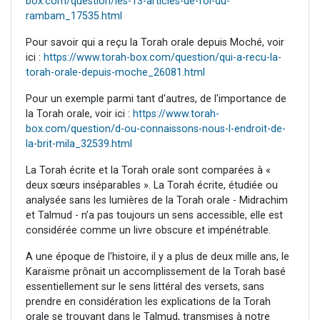
box.com/question/les-13-articles-de-foi-du-
rambam_17535.html
Pour savoir qui a reçu la Torah orale depuis Moché, voir
ici :
https://www.torah-box.com/question/qui-a-recu-la-
torah-orale-depuis-moche_26081.html
Pour un exemple parmi tant d'autres, de l'importance de
la Torah orale, voir ici :
https://www.torah-
box.com/question/d-ou-connaissons-nous-l-endroit-de-
la-brit-mila_32539.html
La Torah écrite et la Torah orale sont comparées à «
deux sœurs inséparables ». La Torah écrite, étudiée ou
analysée sans les lumières de la Torah orale - Midrachim
et Talmud - n’a pas toujours un sens accessible, elle est
considérée comme un livre obscure et impénétrable.
A une époque de l'histoire, il y a plus de deux mille ans, le
Karaïsme prônait un accomplissement de la Torah basé
essentiellement sur le sens littéral des versets, sans
prendre en considération les explications de la Torah
orale se trouvant dans le Talmud, transmises à notre