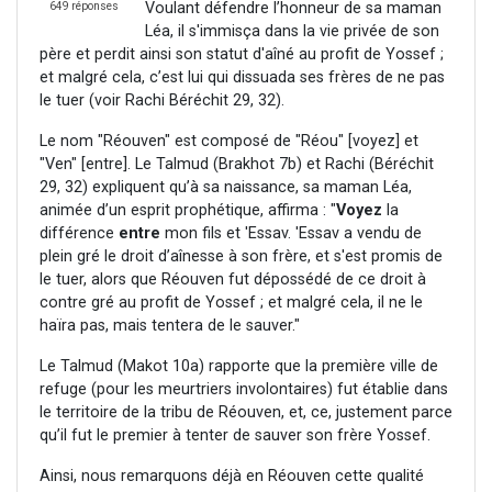
Voulant défendre l’honneur de sa maman
649 réponses
Léa, il s'immisça dans la vie privée de son
père et perdit ainsi son statut d'aîné au profit de Yossef ;
et malgré cela, c’est lui qui dissuada ses frères de ne pas
le tuer (voir Rachi Béréchit 29, 32).
Le nom "Réouven" est composé de "Réou" [voyez] et
"Ven" [entre]. Le Talmud (Brakhot 7b) et Rachi (Béréchit
29, 32) expliquent qu’à sa naissance, sa maman Léa,
animée d’un esprit prophétique, affirma : "
Voyez
la
différence
entre
mon fils et 'Essav. 'Essav a vendu de
plein gré le droit d’aînesse à son frère, et s'est promis de
le tuer, alors que Réouven fut dépossédé de ce droit à
contre gré au profit de Yossef ; et malgré cela, il ne le
haïra pas, mais tentera de le sauver."
Le Talmud (Makot 10a) rapporte que la première ville de
refuge (pour les meurtriers involontaires) fut établie dans
le territoire de la tribu de Réouven, et, ce, justement parce
qu’il fut le premier à tenter de sauver son frère Yossef.
Ainsi, nous remarquons déjà en Réouven cette qualité