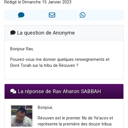
Rédigé le Dimanche 15 Janvier 2023
Il reste 49 places pour étudier en groupe sur Zoom
Eva vient de donner son Maasser
4 personnes viennent de nous rejoindre sur WhatsApp
3 personnes viennent de nous rejoindre sur WhatsApp
La question de Anonyme
Odaya vient de donner son Maasser
Bonjour Rav,
Pouvez-vous me donner quelques renseignements et
Divré Torah sur la tribu de Réouven ?
La réponse de Rav Aharon SABBAH
Bonjour,
Réouven est le premier fils de Ya'acov et
représente la première des douze tribus.