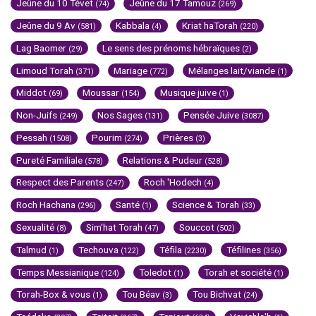
Jeûne du 10 Tévet
Jeûne du 17 Tamouz
(74)
(269)
Jeûne du 9 Av
Kabbala
Kriat haTorah
(581)
(4)
(220)
Lag Baomer
Le sens des prénoms hébraïques
(29)
(2)
Limoud Torah
Mariage
Mélanges lait/viande
(371)
(772)
(1)
Middot
Moussar
Musique juive
(69)
(154)
(1)
Non-Juifs
Nos Sages
Pensée Juive
(249)
(131)
(3087)
Pessah
Pourim
Prières
(1508)
(274)
(3)
Pureté Familiale
Relations & Pudeur
(578)
(528)
Respect des Parents
Roch 'Hodech
(247)
(4)
Roch Hachana
Santé
Science & Torah
(296)
(1)
(33)
Sexualité
Sim'hat Torah
Souccot
(8)
(47)
(502)
Talmud
Techouva
Téfila
Téfilines
(1)
(122)
(2230)
(356)
Temps Messianique
Toledot
Torah et société
(124)
(1)
(1)
Torah-Box & vous
Tou Béav
Tou Bichvat
(1)
(3)
(24)