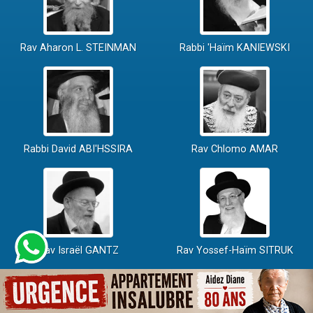
Rav Aharon L. STEINMAN
Rabbi 'Haïm KANIEWSKI
Rabbi David ABI'HSSIRA
Rav Chlomo AMAR
Rav Israël GANTZ
Rav Yossef-Haïm SITRUK