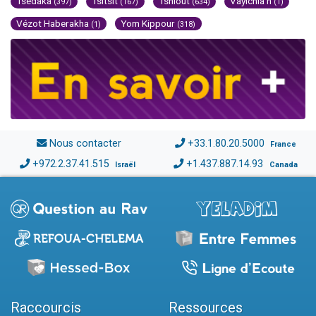
Tsédaka
Tsitsit
Tsniout
Vayichla'h
(397)
(167)
(634)
(1)
Vézot Haberakha
Yom Kippour
(1)
(318)
Nous contacter
+33.1.80.20.5000
France
+972.2.37.41.515
+1.437.887.14.93
Israël
Canada
Raccourcis
Ressources