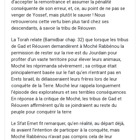
d’accepter la remontrance et assumer la pénalité
conséquente de son erreur, et, ce, au point de ne pas se
venger de Yossef, mais plutôt le sauver ! Nous
retrouverons cette vertu bien plus tard chez ses
descendants, à savoir la tribu de Réouven.
La Torah relate (Bamidbar chap. 32) que lorsque les tribus
de Gad et Réouven demandèrent à Moché Rabbénou la
permission de rester sur la rive-est du Jourdain pour
profiter d’un vaste territoire pour élever leurs animaux,
Moché les réprimanda sévèrement ; sa critique était
principalement basée sur le fait qu’en n’entrant pas en
Erets Israël, ils délaisseraient leurs frères lors de leur
conquête de la Terre. Moché leur rappela longuement
l’épisode des explorateurs et ses terribles conséquences.
En réponse à la critique de Moché, les tribus de Gad et
Réouven affirmèrent qu’ils se joindraient au reste du
peuple pour conquérir la terre
Le Sfat Emet fit remarquer, qu’en réalité, au départ déjà,
ils avaient l’intention de participer à la conquête, mais
Moché Rabbénou n’avait pas compris cela de leur