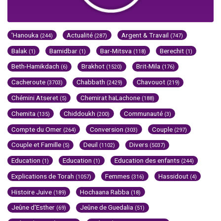
'Hanouka
Actualité
Argent & Travail
(244)
(287)
(747)
Balak
Bamidbar
Bar-Mitsva
Berechit
(1)
(1)
(118)
(1)
Beth-Hamikdach
Brakhot
Brit-Mila
(6)
(1520)
(176)
Cacheroute
Chabbath
Chavouot
(3703)
(2429)
(219)
Chémini Atseret
Chemirat haLachone
(5)
(188)
Chemita
Chiddoukh
Communauté
(135)
(200)
(3)
Compte du Omer
Conversion
Couple
(264)
(303)
(297)
Couple et Famille
Deuil
Divers
(5)
(1102)
(5037)
Education
Education
Education des enfants
(1)
(1)
(244)
Explications de Torah
Femmes
Hassidout
(1057)
(316)
(4)
Histoire Juive
Hochaana Rabba
(189)
(18)
Jeûne d'Esther
Jeûne de Guedalia
(69)
(51)