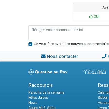
Ave
OUI
Je veux être averti des nouveaux commentaire
Nous contacter
Raccourcis
Ress
Paracha de la semaine
Calendr
Fêtes Juives
Sidour 
News
Horair
Cours Mp3-Vidéo
Livres