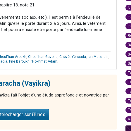
apitre 18, note 21.
N
P
nements sociaux, etc.), il est permis à l’endeuillé de
in qu’elle le porte durant 2 à 3 jours. Ainsi, le vêtement
P
et pourra ensuite être porté par l’endeuillé lui-même
R
R
S
houl'han Aroukh
,
Choul'han Gavoha
,
Chévèt Yéhouda
,
Ich Matslia'h
,
vadia
,
Pné Baroukh
,
'Hokhmat Adam
.
S
T
aracha (Vayikra)
T
T
ikra fait l'objet d'une étude approfondie et novatrice par
T
T
télécharger sur iTunes
V