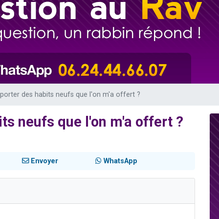
de donner son Maasser
49 places pour étudier en groupe sur Zoom
ent de donner son Maasser
es viennent de faire un don pour 5 enfants déjà orphelins risquent de perdre
viennent de nous rejoindre sur WhatsApp
 porter des habits neufs que l'on m'a offert ?
ts neufs que l'on m'a offert ?
Envoyer
WhatsApp