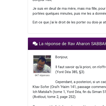
Je suis en deuil de ma mère, mais ma fille, pour 
portées quelques minutes, puis me les a donnée
Est-ce que j'ai le droit de les porter ou dois-je 
La réponse de Rav Aharon SABBA
Bonjour,
Il faut savoir qu’à priori, on n’
(Yoré Déa 385, §3).
647 réponses
Cependant, a posteriori, si un cade
Ktav Sofer (Ora'h 'Haïm 141, passage commença
Ich Matslia’h (tome 1, Yoré Déa, fin du Siman 51, passage co
(Avélout, tome 2, page 252).