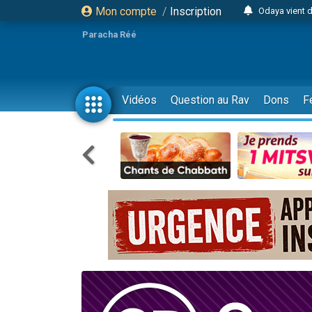
Mon compte
/
Inscription
Odaya vient 
3 personn
Paracha Réé
3 personn
2 personnes 
13 personnes
Vidéos
Question au Rav
Dons
F
12 nouve
30 perso
Il reste 
3 personnes 
2 personnes 
3 personnes 
2 nouvel
8 personn
Nouvelle émis
61 personnes