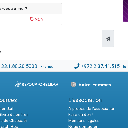
z-vous aimé ?
NON
s
+33.1.80.20.5000
+972.2.37.41.515
France
Is
ources
L'association
ier Juif
A propos de l'association
(livre de prière)
Faire un don !
es de Chabbath
Mentions légales
 Torah-Box
Nous contacter