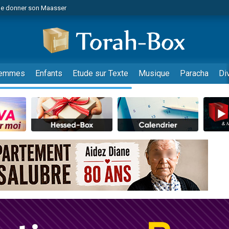
de donner son Maasser
es viennent de faire un don pour 5 jours de vacances aux Orphelins
es viennent de faire un don pour Diane, 80 ans, dans un appartement insalub
viennent de nous rejoindre sur WhatsApp
 viennent de demander une bénédiction
emmes
Enfants
Etude sur Texte
Musique
Paracha
Di
lles musiques dans Torah-Box Music
nnes viennent de faire un don pour Sauvez la jambe de Yohan
49 places pour étudier en groupe sur Zoom
viennent de nous rejoindre sur WhatsApp
viennent de nous rejoindre sur WhatsApp
viennent de nous rejoindre sur WhatsApp
les musiques dans Torah-Box Music
es viennent de faire un don pour Tsédaka : pauvres d'Israel
sion radio : Visions de grandeur n°104 : Le Chabbath et le Birkat Hamazone à 
 viennent de demander une bénédiction