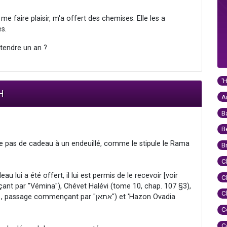
me faire plaisir, m'a offert des chemises. Elle les a
s.
attendre un an ?
'
H
A
B
B
offre pas de cadeau à un endeuillé, comme le stipule le Rama
B
C
au lui a été offert, il lui est permis de le recevoir [voir
C
nt par "Vémina"), Chévet Halévi (tome 10, chap. 107 §3),
C
mmençant par "אתאן") et 'Hazon Ovadia
C
C