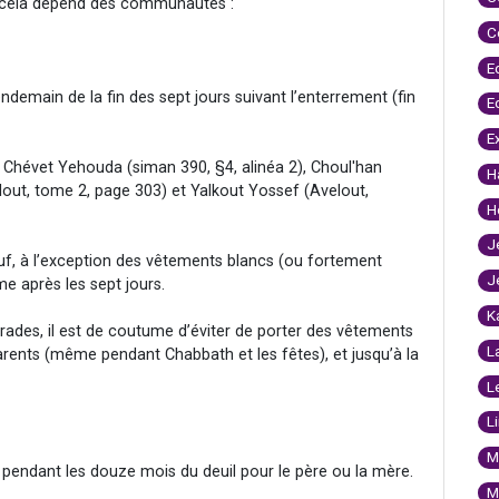
, cela dépend des communautés :
C
E
endemain de la fin des sept jours suivant l’enterrement (fin
E
E
 Chévet Yehouda (siman 390, §4, alinéa 2), Choul'han
H
out, tome 2, page 303) et Yalkout Yossef (Avelout,
H
J
uf, à l’exception des vêtements blancs (ou fortement
J
e après les sept jours.
K
des, il est de coutume d’éviter de porter des vêtements
L
arents (même pendant Chabbath et les fêtes), et jusqu’à la
L
L
M
 pendant les douze mois du deuil pour le père ou la mère.
M