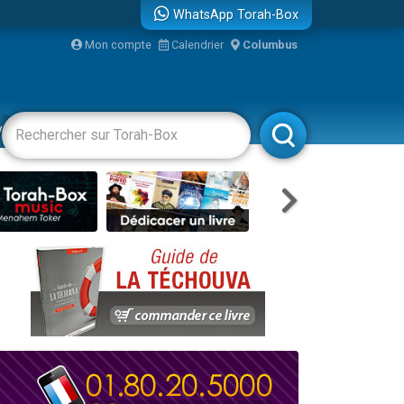
WhatsApp Torah-Box
Mon compte
Calendrier
Columbus
re
vertissements
Livres
Rabbanim
travers le temps