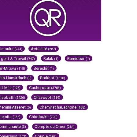
Hanouka
Actualité
(244)
(287)
rgent & Travail
Balak
Bamidbar
(747)
(1)
(1)
ar-Mitsva
Berechit
(118)
(1)
eth-Hamikdach
Brakhot
(6)
(1518)
rit-Mila
Cacheroute
(176)
(3703)
habbath
Chavouot
(2426)
(219)
hémini Atseret
Chemirat haLachone
(5)
(188)
hemita
Chiddoukh
(135)
(200)
ommunauté
Compte du Omer
(3)
(264)
onversion
Couple
(303)
(297)