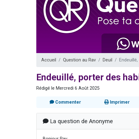
Ariel vient 
Il reste 
Nathaniel vi
6 personn
3 personnes 
Accueil
Question au Rav
Deuil
Endeuillé,
Endeuillé, porter des habi
Rédigé le Mercredi 6 Août 2025
Commenter
Imprimer
La question de Anonyme
Bonjour Rav,