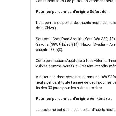
Concernant le fait de porter un vêtement neuf
Pour les personnes d’origine Séfarade :
Il est permis de porter des habits neufs dès le l
de la Chiva').
Sources : Choul'han Aroukh (Yoré Déa 389, §3),
Gavoha (389, §12 et §14), 'Hazon Ovadia – Avél
chapitre 38, §3).
Cette permission s’applique à tout vêtement ne
visibles comme neufs), qui restent interdits mêm
À noter que dans certaines communautés Séfara
neufs pendant toute l’année de deuil pour les p
fin des 30 jours pour les autres proches.
Pour les personnes d’origine Ashkénaze :
La coutume est de ne pas porter d’habits neufs