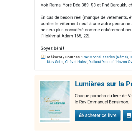
Voir Rama, Yoré Déa 389, §3 et Pné Baroukh, ch
En cas de besoin réel (manque de vêtements, évé
confier le vêtement neuf à une autre personne af
ne sera plus considéré comme entièrement neuf 
['Hokhmat Adam 165, 22].
Soyez béni !
Mékorot / Sources :
Rav Moché Isserles (Réma)
,
C
Ktav Sofer
,
Chévet Halévi
,
Yalkout Yossef
,
'Hazon O
Lumières sur la P
Chaque paracha du livre de Vay
le Rav Emmanuel Bensimon.
acheter ce livre