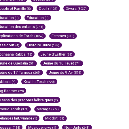
ouple et Famille
Deuil
Divers
(5)
(1102)
(5037)
ducation
Education
(1)
(1)
ducation des enfants
(244)
xplications de Torah
Femmes
(1057)
(316)
assidout
Histoire Juive
(4)
(189)
ochaana Rabba
Jeûne d'Esther
(18)
(69)
eûne de Guedalia
Jeûne du 10 Tévet
(51)
(74)
eûne du 17 Tamouz
Jeûne du 9 Av
(269)
(574)
abbala
Kriat haTorah
(4)
(220)
ag Baomer
(29)
e sens des prénoms hébraïques
(2)
imoud Torah
Mariage
(371)
(772)
élanges lait/viande
Middot
(1)
(69)
oussar
Musique juive
Non-Juifs
(154)
(1)
(248)