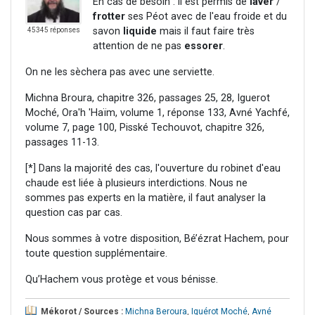
En cas de besoin : il est permis de
laver
/
frotter
ses Péot avec de l'eau froide et du
savon
liquide
mais il faut faire très
45345 réponses
attention de ne pas
essorer
.
On ne les sèchera pas avec une serviette.
Michna Broura, chapitre 326, passages 25, 28, Iguerot
Moché, Ora'h 'Haïm, volume 1, réponse 133, Avné Yachfé,
volume 7, page 100, Pisské Techouvot, chapitre 326,
passages 11-13.
[*] Dans la majorité des cas, l'ouverture du robinet d'eau
chaude est liée à plusieurs interdictions. Nous ne
sommes pas experts en la matière, il faut analyser la
question cas par cas.
Nous sommes à votre disposition, Bé’ézrat Hachem, pour
toute question supplémentaire.
Qu’Hachem vous protège et vous bénisse.
Mékorot / Sources :
Michna Beroura
,
Iguérot Moché
,
Avné