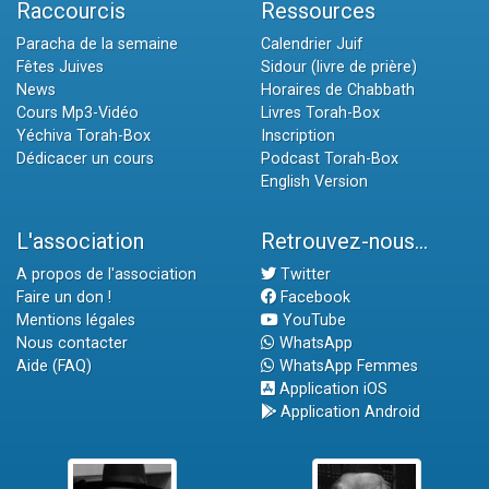
Raccourcis
Ressources
Paracha de la semaine
Calendrier Juif
Fêtes Juives
Sidour (livre de prière)
News
Horaires de Chabbath
Cours Mp3-Vidéo
Livres Torah-Box
Yéchiva Torah-Box
Inscription
Dédicacer un cours
Podcast Torah-Box
English Version
L'association
Retrouvez-nous...
A propos de l'association
Twitter
Faire un don !
Facebook
Mentions légales
YouTube
Nous contacter
WhatsApp
Aide (FAQ)
WhatsApp Femmes
Application iOS
Application Android