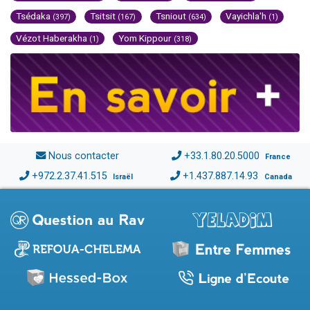
Tsédaka
Tsitsit
Tsniout
Vayichla'h
(397)
(167)
(634)
(1)
Vézot Haberakha
Yom Kippour
(1)
(318)
Nous contacter
+33.1.80.20.5000
France
+972.2.37.41.515
+1.437.887.14.93
Israël
Canada