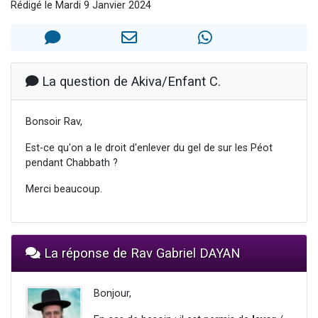
Rédigé le Mardi 9 Janvier 2024
Nouvelle émission radio : Visions de grandeur n°104 : Le Chabbath et le Birkat Hamazone à travers le temps
61 personnes viennent de demander une bénédiction
Ariel vient de donner son Maasser
Il reste 49 places pour étudier en groupe sur Zoom
La question de Akiva/Enfant C.
Eva vient de donner son Maasser
Bonsoir Rav,
Est-ce qu'on a le droit d'enlever du gel de sur les Péot
pendant Chabbath ?
Merci beaucoup.
La réponse de Rav Gabriel DAYAN
Bonjour,