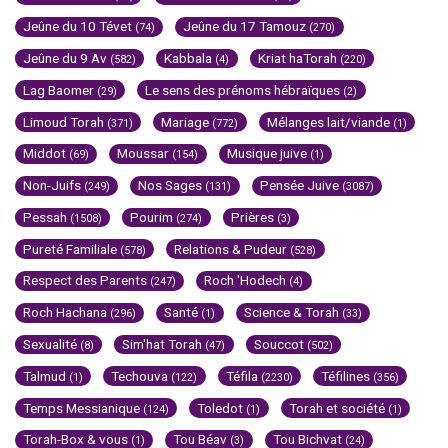
Jeûne du 10 Tévet
Jeûne du 17 Tamouz
(74)
(270)
Jeûne du 9 Av
Kabbala
Kriat haTorah
(582)
(4)
(220)
Lag Baomer
Le sens des prénoms hébraïques
(29)
(2)
Limoud Torah
Mariage
Mélanges lait/viande
(371)
(772)
(1)
Middot
Moussar
Musique juive
(69)
(154)
(1)
Non-Juifs
Nos Sages
Pensée Juive
(249)
(131)
(3087)
Pessah
Pourim
Prières
(1508)
(274)
(3)
Pureté Familiale
Relations & Pudeur
(578)
(528)
Respect des Parents
Roch 'Hodech
(247)
(4)
Roch Hachana
Santé
Science & Torah
(296)
(1)
(33)
Sexualité
Sim'hat Torah
Souccot
(8)
(47)
(502)
Talmud
Techouva
Téfila
Téfilines
(1)
(122)
(2230)
(356)
Temps Messianique
Toledot
Torah et société
(124)
(1)
(1)
Torah-Box & vous
Tou Béav
Tou Bichvat
(1)
(3)
(24)