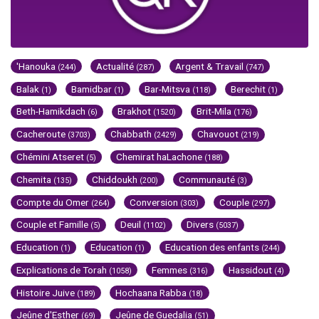
'Hanouka
Actualité
Argent & Travail
(244)
(287)
(747)
Balak
Bamidbar
Bar-Mitsva
Berechit
(1)
(1)
(118)
(1)
Beth-Hamikdach
Brakhot
Brit-Mila
(6)
(1520)
(176)
Cacheroute
Chabbath
Chavouot
(3703)
(2429)
(219)
Chémini Atseret
Chemirat haLachone
(5)
(188)
Chemita
Chiddoukh
Communauté
(135)
(200)
(3)
Compte du Omer
Conversion
Couple
(264)
(303)
(297)
Couple et Famille
Deuil
Divers
(5)
(1102)
(5037)
Education
Education
Education des enfants
(1)
(1)
(244)
Explications de Torah
Femmes
Hassidout
(1058)
(316)
(4)
Histoire Juive
Hochaana Rabba
(189)
(18)
Jeûne d'Esther
Jeûne de Guedalia
(69)
(51)