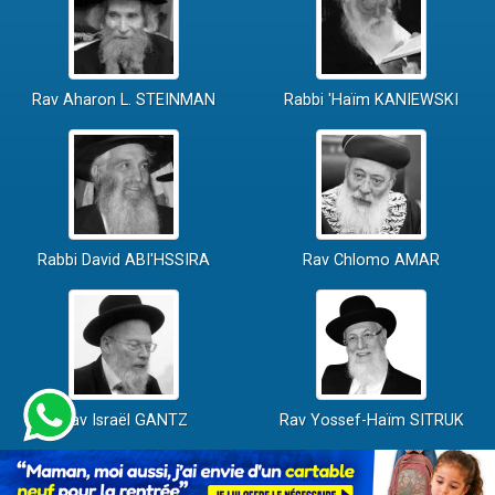
Rav Aharon L. STEINMAN
Rabbi 'Haïm KANIEWSKI
Rabbi David ABI'HSSIRA
Rav Chlomo AMAR
Rav Israël GANTZ
Rav Yossef-Haïm SITRUK