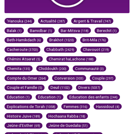
'Hanouka
Actualité
Argent & Travail
(244)
(287)
(747)
Balak
Bamidbar
Bar-Mitsva
Berechit
(1)
(1)
(118)
(1)
Beth-Hamikdach
Brakhot
Brit-Mila
(6)
(1520)
(176)
Cacheroute
Chabbath
Chavouot
(3703)
(2429)
(219)
Chémini Atseret
Chemirat haLachone
(5)
(188)
Chemita
Chiddoukh
Communauté
(135)
(200)
(3)
Compte du Omer
Conversion
Couple
(264)
(303)
(297)
Couple et Famille
Deuil
Divers
(5)
(1102)
(5037)
Education
Education
Education des enfants
(1)
(1)
(244)
Explications de Torah
Femmes
Hassidout
(1058)
(316)
(4)
Histoire Juive
Hochaana Rabba
(189)
(18)
Jeûne d'Esther
Jeûne de Guedalia
(69)
(51)