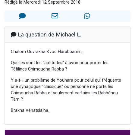
Rédigé le Mercredi 12 Septembre 2018
3 personnes viennent de nous rejoindre sur WhatsApp
3 personnes viennent de faire un don pour 5 jours de vacances aux Orphelins
Odaya vient de donner son Maasser
13 personnes viennent de demander une bénédiction
La question de Michael L.
3 personnes viennent de nous rejoindre sur WhatsApp
Chalom Ouvrakha Kvod Harabbanim,
Quelles sont les "aptitudes" à avoir pour porter les
Téfilines Chimoucha Rabba ?
Y a-t-il un problème de Youhara pour celui qui fréquente
une synagogue "classique" où personne ne porte les
Chimoucha Rabba et seulement certains les Rabbénou
Tam ?
Brakha Véhatsla'ha.