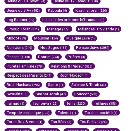
Jeûne du 10 Tévet
Jeûne du 17 Tamouz
(74)
(270)
Jeûne du 9 Av
Kabbala
Kriat haTorah
(582)
(4)
(220)
Lag Baomer
Le sens des prénoms hébraïques
(29)
(2)
Limoud Torah
Mariage
Mélanges lait/viande
(371)
(772)
(1)
Middot
Moussar
Musique juive
(69)
(154)
(1)
Non-Juifs
Nos Sages
Pensée Juive
(249)
(131)
(3087)
Pessah
Pourim
Prières
(1508)
(274)
(3)
Pureté Familiale
Relations & Pudeur
(578)
(528)
Respect des Parents
Roch 'Hodech
(247)
(4)
Roch Hachana
Santé
Science & Torah
(296)
(1)
(33)
Sexualité
Sim'hat Torah
Souccot
(8)
(47)
(502)
Talmud
Techouva
Téfila
Téfilines
(1)
(122)
(2230)
(356)
Temps Messianique
Toledot
Torah et société
(124)
(1)
(1)
Torah-Box & vous
Tou Béav
Tou Bichvat
(1)
(3)
(24)