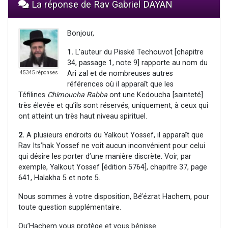
La réponse de Rav Gabriel DAYAN
Bonjour,
1.
L’auteur du Pisské Techouvot [chapitre
34, passage 1, note 9] rapporte au nom du
Ari zal et de nombreuses autres
45345 réponses
références où il apparaît que les
Téfilines
Chimoucha Rabba
ont une Kedoucha [sainteté]
très élevée et qu’ils sont réservés, uniquement, à ceux qui
ont atteint un très haut niveau spirituel.
2.
A plusieurs endroits du Yalkout Yossef, il apparaît que
Rav Its’hak Yossef ne voit aucun inconvénient pour celui
qui désire les porter d’une manière discrète. Voir, par
exemple, Yalkout Yossef [édition 5764], chapitre 37, page
641, Halakha 5 et note 5.
Nous sommes à votre disposition, Bé’ézrat Hachem, pour
toute question supplémentaire.
Qu’Hachem vous protège et vous bénisse.