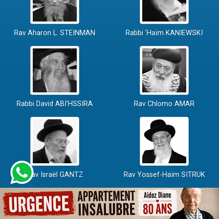
Rav Aharon L. STEINMAN
Rabbi 'Haïm KANIEWSKI
Rabbi David ABI'HSSIRA
Rav Chlomo AMAR
Rav Israël GANTZ
Rav Yossef-Haïm SITRUK