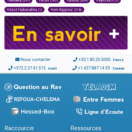
Tsédaka
Tsitsit
Tsniout
Vayichla'h
(397)
(167)
(634)
(1)
Vézot Haberakha
Yom Kippour
(1)
(318)
Nous contacter
+33.1.80.20.5000
France
+972.2.37.41.515
+1.437.887.14.93
Israël
Canada
Raccourcis
Ressources