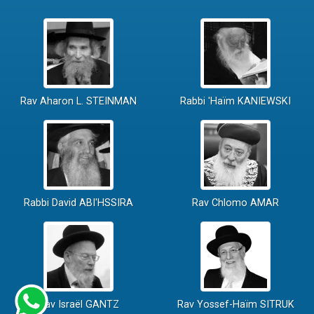
Rav Aharon L. STEINMAN
Rabbi 'Haïm KANIEWSKI
Rabbi David ABI'HSSIRA
Rav Chlomo AMAR
Rav Israël GANTZ
Rav Yossef-Haïm SITRUK