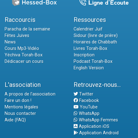
Raccourcis
Ressources
Paracha de la semaine
Calendrier Juif
Fêtes Juives
Sidour (livre de prière)
News
Horaires de Chabbath
Cours Mp3-Vidéo
Livres Torah-Box
Yéchiva Torah-Box
Inscription
Dédicacer un cours
Podcast Torah-Box
English Version
L'association
Retrouvez-nous...
A propos de l'association
Twitter
Faire un don !
Facebook
Mentions légales
YouTube
Nous contacter
WhatsApp
Aide (FAQ)
WhatsApp Femmes
Application iOS
Application Android