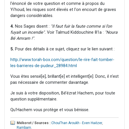
l'énoncé de votre question et comme à propos du
Yi'houd, les risques sont élevés et l'on encourt de graves
dangers considérables.
4.
Nos Sages disent :
"Il faut fuir la faute comme si l’on
fuyait un incendie".
Voir Talmud Kiddouchine 81a :
"Noura
Bé Amram !"
.
5.
Pour des détails à ce sujet, cliquez sur le lien suivant :
http://www.torah-box.com/question/le-rire-fait-tomber-
les-barrieres-de-pudeur_28984.html
Vous êtes sensé[e], brillant[e] et intelligent[e]. Donc, il n’est
pas nécessaire de commenter davantage.
Je suis à votre disposition, Bé’ézrat Hachem, pour toute
question supplémentaire.
Qu’Hachem vous protège et vous bénisse.
Mékorot / Sources :
Choul'han Aroukh - Even Haézer
,
Rambam
.