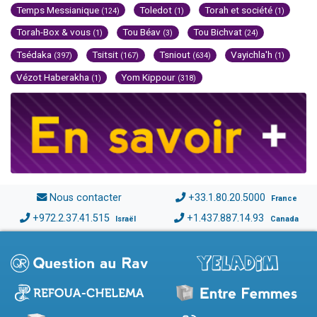
Temps Messianique
Toledot
Torah et société
(124)
(1)
(1)
Torah-Box & vous
Tou Béav
Tou Bichvat
(1)
(3)
(24)
Tsédaka
Tsitsit
Tsniout
Vayichla'h
(397)
(167)
(634)
(1)
Vézot Haberakha
Yom Kippour
(1)
(318)
Nous contacter
+33.1.80.20.5000
France
+972.2.37.41.515
+1.437.887.14.93
Israël
Canada