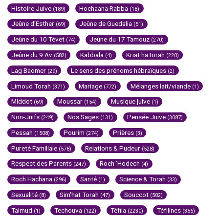
Histoire Juive
Hochaana Rabba
(189)
(18)
Jeûne d'Esther
Jeûne de Guedalia
(69)
(51)
Jeûne du 10 Tévet
Jeûne du 17 Tamouz
(74)
(270)
Jeûne du 9 Av
Kabbala
Kriat haTorah
(582)
(4)
(220)
Lag Baomer
Le sens des prénoms hébraïques
(29)
(2)
Limoud Torah
Mariage
Mélanges lait/viande
(371)
(772)
(1)
Middot
Moussar
Musique juive
(69)
(154)
(1)
Non-Juifs
Nos Sages
Pensée Juive
(249)
(131)
(3087)
Pessah
Pourim
Prières
(1508)
(274)
(3)
Pureté Familiale
Relations & Pudeur
(578)
(528)
Respect des Parents
Roch 'Hodech
(247)
(4)
Roch Hachana
Santé
Science & Torah
(296)
(1)
(33)
Sexualité
Sim'hat Torah
Souccot
(8)
(47)
(502)
Talmud
Techouva
Téfila
Téfilines
(1)
(122)
(2230)
(356)