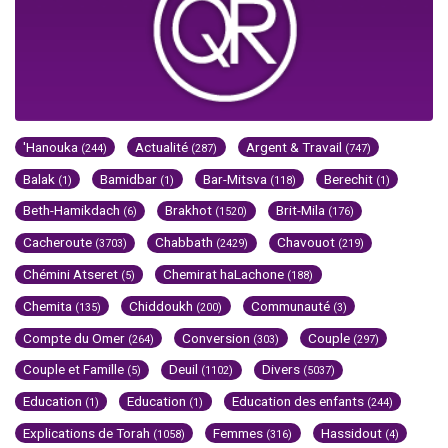
'Hanouka
Actualité
Argent & Travail
(244)
(287)
(747)
Balak
Bamidbar
Bar-Mitsva
Berechit
(1)
(1)
(118)
(1)
Beth-Hamikdach
Brakhot
Brit-Mila
(6)
(1520)
(176)
Cacheroute
Chabbath
Chavouot
(3703)
(2429)
(219)
Chémini Atseret
Chemirat haLachone
(5)
(188)
Chemita
Chiddoukh
Communauté
(135)
(200)
(3)
Compte du Omer
Conversion
Couple
(264)
(303)
(297)
Couple et Famille
Deuil
Divers
(5)
(1102)
(5037)
Education
Education
Education des enfants
(1)
(1)
(244)
Explications de Torah
Femmes
Hassidout
(1058)
(316)
(4)