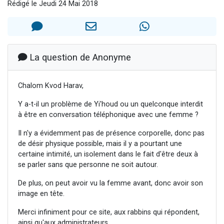
Rédigé le Jeudi 24 Mai 2018
Nouvelle émission radio : Visions de grandeur n°104 : Le Chabbath et le Birkat Hamazone à travers le temps
61 personnes viennent de demander une bénédiction
Ariel vient de donner son Maasser
Il reste 49 places pour étudier en groupe sur Zoom
La question de Anonyme
Eva vient de donner son Maasser
Chalom Kvod Harav,
Y a-t-il un problème de Yi'houd ou un quelconque interdit
à être en conversation téléphonique avec une femme ?
Il n'y a évidemment pas de présence corporelle, donc pas
de désir physique possible, mais il y a pourtant une
certaine intimité, un isolement dans le fait d'être deux à
se parler sans que personne ne soit autour.
De plus, on peut avoir vu la femme avant, donc avoir son
image en tête.
Merci infiniment pour ce site, aux rabbins qui répondent,
ainsi qu'aux administrateurs.