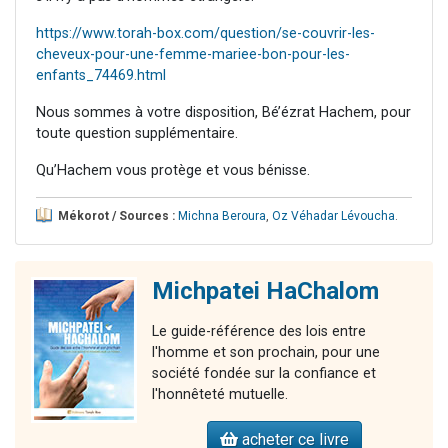
https://www.torah-box.com/question/se-couvrir-les-
cheveux-pour-une-femme-mariee-bon-pour-les-
enfants_74469.html
Nous sommes à votre disposition, Bé’ézrat Hachem, pour
toute question supplémentaire.
Qu’Hachem vous protège et vous bénisse.
Mékorot / Sources :
Michna Beroura
,
Oz Véhadar Lévoucha
.
Michpatei HaChalom
Le guide-référence des lois entre
l'homme et son prochain, pour une
société fondée sur la confiance et
l'honnêteté mutuelle.
acheter ce livre