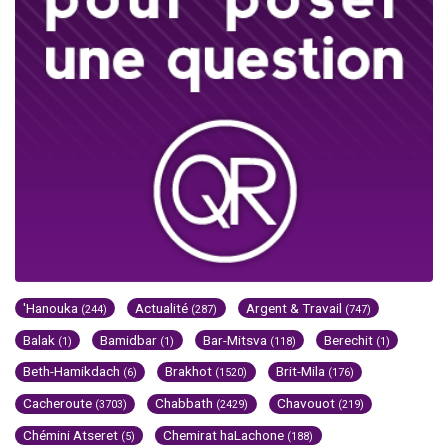
'Hanouka
Actualité
Argent & Travail
(244)
(287)
(747)
Balak
Bamidbar
Bar-Mitsva
Berechit
(1)
(1)
(118)
(1)
Beth-Hamikdach
Brakhot
Brit-Mila
(6)
(1520)
(176)
Cacheroute
Chabbath
Chavouot
(3703)
(2429)
(219)
Chémini Atseret
Chemirat haLachone
(5)
(188)