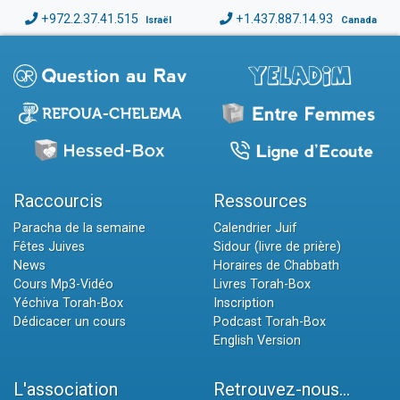
+972.2.37.41.515
+1.437.887.14.93
Israël
Canada
Raccourcis
Ressources
Paracha de la semaine
Calendrier Juif
Fêtes Juives
Sidour (livre de prière)
News
Horaires de Chabbath
Cours Mp3-Vidéo
Livres Torah-Box
Yéchiva Torah-Box
Inscription
Dédicacer un cours
Podcast Torah-Box
English Version
L'association
Retrouvez-nous...