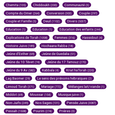
Chemita
Chiddoukh
Communauté
(135)
(200)
(3)
Compte du Omer
Conversion
Couple
(264)
(303)
(297)
Couple et Famille
Deuil
Divers
(5)
(1102)
(5037)
Education
Education
Education des enfants
(1)
(1)
(244)
Explications de Torah
Femmes
Hassidout
(1058)
(316)
(4)
Histoire Juive
Hochaana Rabba
(189)
(18)
Jeûne d'Esther
Jeûne de Guedalia
(69)
(51)
Jeûne du 10 Tévet
Jeûne du 17 Tamouz
(74)
(270)
Jeûne du 9 Av
Kabbala
Kriat haTorah
(582)
(4)
(220)
Lag Baomer
Le sens des prénoms hébraïques
(29)
(2)
Limoud Torah
Mariage
Mélanges lait/viande
(371)
(772)
(1)
Middot
Moussar
Musique juive
(69)
(154)
(1)
Non-Juifs
Nos Sages
Pensée Juive
(249)
(131)
(3087)
Pessah
Pourim
Prières
(1508)
(274)
(3)