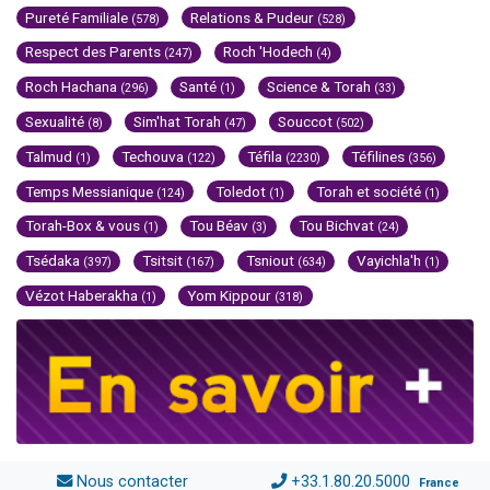
Pureté Familiale
Relations & Pudeur
(578)
(528)
Respect des Parents
Roch 'Hodech
(247)
(4)
Roch Hachana
Santé
Science & Torah
(296)
(1)
(33)
Sexualité
Sim'hat Torah
Souccot
(8)
(47)
(502)
Talmud
Techouva
Téfila
Téfilines
(1)
(122)
(2230)
(356)
Temps Messianique
Toledot
Torah et société
(124)
(1)
(1)
Torah-Box & vous
Tou Béav
Tou Bichvat
(1)
(3)
(24)
Tsédaka
Tsitsit
Tsniout
Vayichla'h
(397)
(167)
(634)
(1)
Vézot Haberakha
Yom Kippour
(1)
(318)
Nous contacter
+33.1.80.20.5000
France