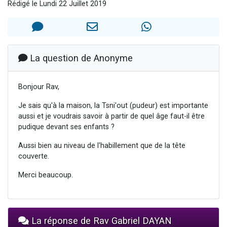
Rédigé le Lundi 22 Juillet 2019
17 personnes viennent de demander une bénédiction
4 personnes viennent de nous rejoindre sur WhatsApp
Il reste 49 places pour étudier en groupe sur Zoom
Eva vient de donner son Maasser
La question de Anonyme
Eli vient de donner son Maasser
Bonjour Rav,
Je sais qu'à la maison, la Tsni'out (pudeur) est importante
aussi et je voudrais savoir à partir de quel âge faut-il être
pudique devant ses enfants ?
Aussi bien au niveau de l'habillement que de la tête
couverte.
Merci beaucoup.
La réponse de Rav Gabriel DAYAN