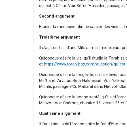
qui est à César. Voir Séfer 'Hassidim, passages
Second argument
Etudier la médecine afin de sauver des vies est 
Troisième argument
Il s'agit certes, d'une Mitsva mais mieux vaut pré
Quiconque désire la vie, qu’il étudie la Torah sel
et
https://www.torah-box.com/question/qu-est-c
Quiconque désire la longévité, qu’il se lève, tous
Min’ha et 'Arvit au Beth Haknesset. Voir Yalkou
Michlé, passage 943, Maharal dans Nétivot 'Olam
Quiconque désire la bonne santé, qu’il s’efforce
Mitsvot. Voir Chémot, chapitre 15, verset 26 et 
Quatrième argument
Il faut faire la différence entre le fait d'être d