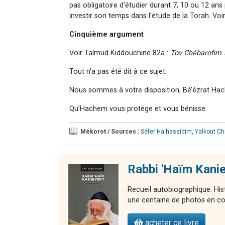
pas obligatoire d'étudier durant 7, 10 ou 12 an
investir son temps dans l'étude de la Torah. Vo
Cinquième argument
Voir Talmud Kiddouchine 82a :
Tov Chébarofim..
Tout n'a pas été dit à ce sujet.
Nous sommes à votre disposition, Bé’ézrat Hac
Qu’Hachem vous protège et vous bénisse.
Mékorot / Sources :
Séfer Ha'hassidim
,
Yalkout Ch
Rabbi 'Haïm Kani
Recueil autobiographique. Hi
une centaine de photos en co
acheter ce livre