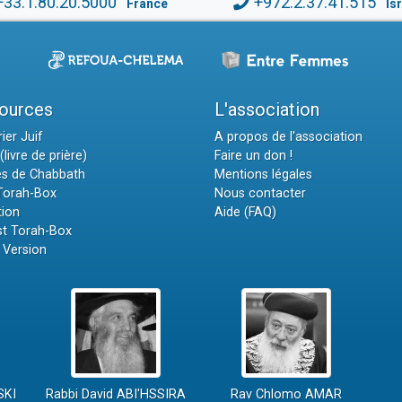
+33.1.80.20.5000
+972.2.37.41.515
France
Is
ources
L'association
ier Juif
A propos de l'association
(livre de prière)
Faire un don !
es de Chabbath
Mentions légales
 Torah-Box
Nous contacter
tion
Aide (FAQ)
t Torah-Box
 Version
SKI
Rabbi David ABI'HSSIRA
Rav Chlomo AMAR