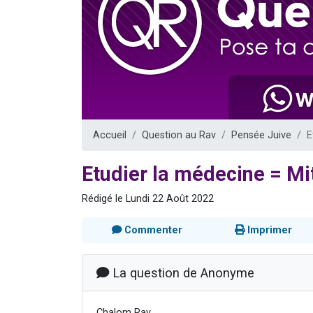
13 personnes
30 perso
Il reste 
12 nouve
29 personnes
Accueil
Question au Rav
Pensée Juive
E
Etudier la médecine = Mi
Rédigé le Lundi 22 Août 2022
Commenter
Imprimer
La question de Anonyme
Chalom Rav,