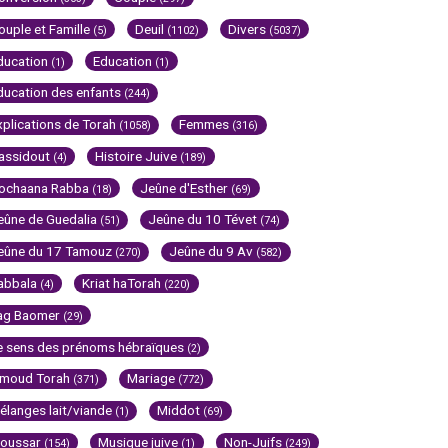
ouple et Famille
Deuil
Divers
(5)
(1102)
(5037)
ducation
Education
(1)
(1)
ducation des enfants
(244)
xplications de Torah
Femmes
(1058)
(316)
assidout
Histoire Juive
(4)
(189)
ochaana Rabba
Jeûne d'Esther
(18)
(69)
eûne de Guedalia
Jeûne du 10 Tévet
(51)
(74)
eûne du 17 Tamouz
Jeûne du 9 Av
(270)
(582)
abbala
Kriat haTorah
(4)
(220)
ag Baomer
(29)
e sens des prénoms hébraïques
(2)
imoud Torah
Mariage
(371)
(772)
élanges lait/viande
Middot
(1)
(69)
oussar
Musique juive
Non-Juifs
(154)
(1)
(249)