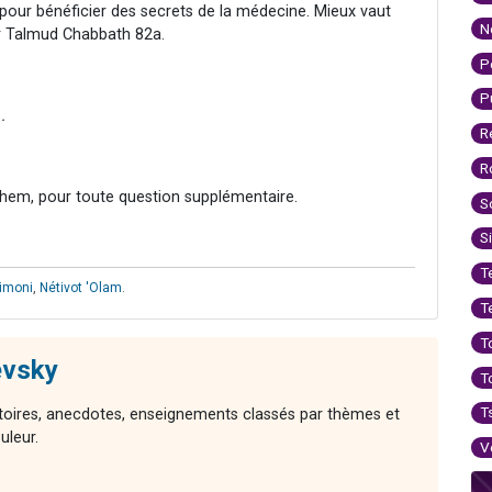
s pour bénéficier des secrets de la médecine. Mieux vaut
N
ir Talmud Chabbath 82a.
P
P
.
R
R
hem, pour toute question supplémentaire.
S
S
T
imoni
,
Nétivot 'Olam
.
T
T
evsky
T
T
stoires, anecdotes, enseignements classés par thèmes et
uleur.
V