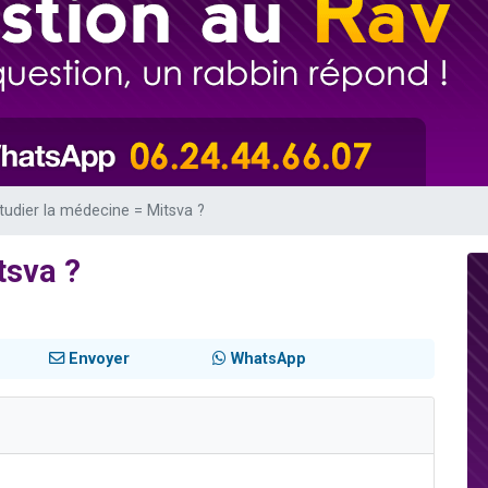
 viennent de demander une bénédiction
nnes viennent de faire un don pour Sauvez la jambe de Yohan
49 places pour étudier en groupe sur Zoom
lles musiques dans Torah-Box Music
 viennent de demander une bénédiction
tudier la médecine = Mitsva ?
tsva ?
Envoyer
WhatsApp