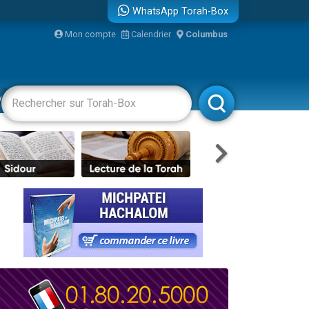
WhatsApp Torah-Box
bre
Mon compte
Calendrier
Columbus
...
vertissements
Livres
Rabbanim