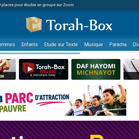
49 places pour étudier en groupe sur Zoom
nes viennent de faire un don pour Diane, 80 ans, dans un appartement insalu
viennent de nous rejoindre sur WhatsApp
viennent de nous rejoindre sur WhatsApp
es viennent de faire un don pour Reloger Rivka, 6 enfants, victime de violences
emmes
Enfants
Etude sur Texte
Musique
Paracha
Di
es viennent de faire un don pour 1 Journée de Vacances Pour les Enfants
 viennent de demander une bénédiction
viennent de nous rejoindre sur WhatsApp
49 places pour étudier en groupe sur Zoom
 donner son Maasser
viennent de nous rejoindre sur WhatsApp
viennent de nous rejoindre sur WhatsApp
de donner son Maasser
es viennent de faire un don pour 5 jours de vacances aux Orphelins
viennent de nous rejoindre sur WhatsApp