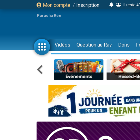
Mon compte
/
Inscription
Il reste 
16 person
Paracha Réé
2 personnes 
6 personnes 
4 personn
Vidéos
Question au Rav
Dons
F
2 personn
17 personnes
4 personnes 
Il reste 
Eva vient de
4 personnes 
3 personnes 
Odaya vient 
3 personn
2 personnes 