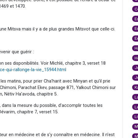
 1469 et 1470.
C
E
E
une Mitsva mais il y a de plus grandes Mitsvot que celle-ci.
E
H
venir que guérir :
H
on ses disponibilités. Voir Michlé, chapitre 3, verset 18
J
e-qui-rallonge-la-vie_15944.html
J
 les matins, pour prier Cha’harit avec Minyan et qu’il prie
K
t Chimoni, Parachat Ekev, passage 871, Yalkout Chimoni sur
, Nétiv Ha’avoda, chapitre 5.
L
, dans la mesure du possible, d’accomplir toutes les
L
Dévarim, chapitre 7, verset 15.
L
M
octeur en médecine et de s'y connaître en médecine. Il n'est
M