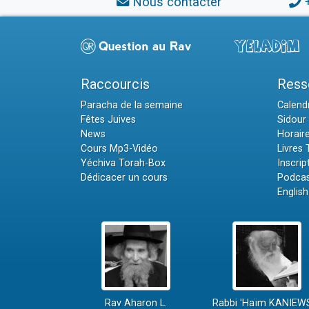
Nous contacter
Raccourcis
Ress
Paracha de la semaine
Calendr
Fêtes Juives
Sidour 
News
Horair
Cours Mp3-Vidéo
Livres
Yéchiva Torah-Box
Inscrip
Dédicacer un cours
Podcas
English
Rav Aharon L.
Rabbi 'Haïm KANIEW