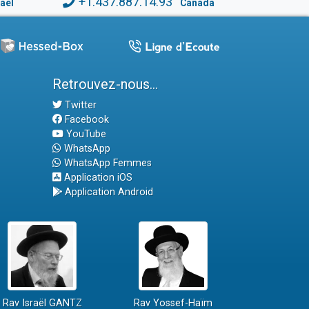
+1.437.887.14.93
raël
Canada
Retrouvez-nous...
Twitter
Facebook
YouTube
WhatsApp
WhatsApp Femmes
Application iOS
Application Android
Rav Israël GANTZ
Rav Yossef-Haïm