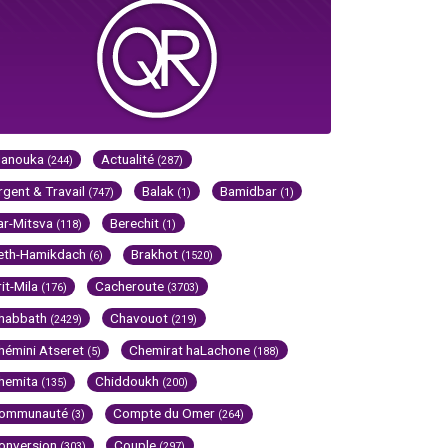
Hanouka
Actualité
(244)
(287)
rgent & Travail
Balak
Bamidbar
(747)
(1)
(1)
ar-Mitsva
Berechit
(118)
(1)
eth-Hamikdach
Brakhot
(6)
(1520)
rit-Mila
Cacheroute
(176)
(3703)
habbath
Chavouot
(2429)
(219)
hémini Atseret
Chemirat haLachone
(5)
(188)
hemita
Chiddoukh
(135)
(200)
ommunauté
Compte du Omer
(3)
(264)
onversion
Couple
(303)
(297)