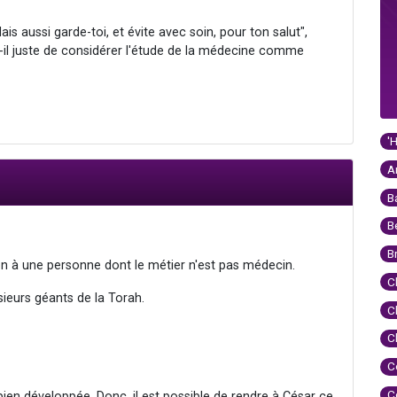
s aussi garde-toi, et évite avec soin, pour ton salut",
il juste de considérer l'étude de la médecine comme
'
A
B
B
B
n à une personne dont le métier n'est pas médecin.
C
sieurs géants de la Torah.
C
C
C
C
bien développée. Donc, il est possible de rendre à César ce