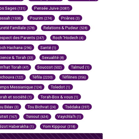
os Sages
Pensée Juive
(131)
(3087)
essah
Pourim
Prières
(1508)
(274)
(3)
ureté Familiale
Relations & Pudeur
(578)
(528)
espect des Parents
Roch 'Hodech
(247)
(4)
och Hachana
Santé
(296)
(1)
cience & Torah
Sexualité
(33)
(8)
im'hat Torah
Souccot
Talmud
(47)
(502)
(1)
echouva
Téfila
Téfilines
(122)
(2230)
(356)
emps Messianique
Toledot
(124)
(1)
orah et société
Torah-Box & vous
(1)
(1)
ou Béav
Tou Bichvat
Tsédaka
(3)
(24)
(397)
sitsit
Tsniout
Vayichla'h
(167)
(634)
(1)
ézot Haberakha
Yom Kippour
(1)
(318)