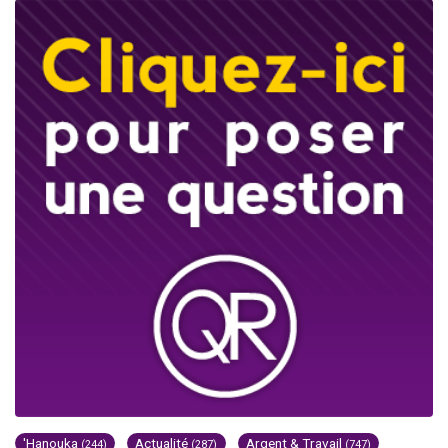
'Hanouka
Actualité
Argent & Travail
(244)
(287)
(747)