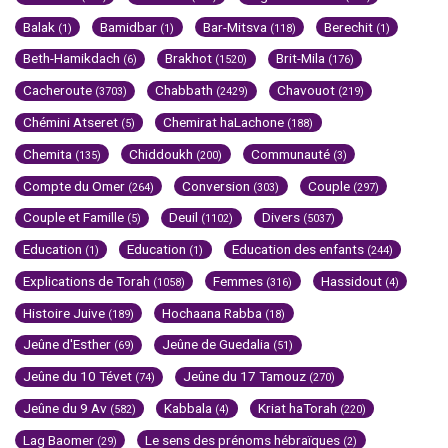
Balak
Bamidbar
Bar-Mitsva
Berechit
(1)
(1)
(118)
(1)
Beth-Hamikdach
Brakhot
Brit-Mila
(6)
(1520)
(176)
Cacheroute
Chabbath
Chavouot
(3703)
(2429)
(219)
Chémini Atseret
Chemirat haLachone
(5)
(188)
Chemita
Chiddoukh
Communauté
(135)
(200)
(3)
Compte du Omer
Conversion
Couple
(264)
(303)
(297)
Couple et Famille
Deuil
Divers
(5)
(1102)
(5037)
Education
Education
Education des enfants
(1)
(1)
(244)
Explications de Torah
Femmes
Hassidout
(1058)
(316)
(4)
Histoire Juive
Hochaana Rabba
(189)
(18)
Jeûne d'Esther
Jeûne de Guedalia
(69)
(51)
Jeûne du 10 Tévet
Jeûne du 17 Tamouz
(74)
(270)
Jeûne du 9 Av
Kabbala
Kriat haTorah
(582)
(4)
(220)
Lag Baomer
Le sens des prénoms hébraïques
(29)
(2)