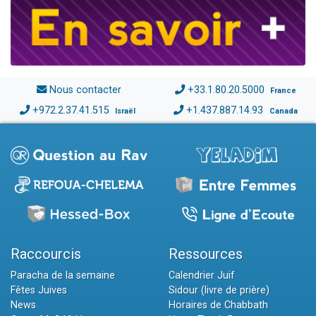
Nous contacter
+33.1.80.20.5000
France
+972.2.37.41.515
+1.437.887.14.93
Israël
Canada
Raccourcis
Ressources
Paracha de la semaine
Calendrier Juif
Fêtes Juives
Sidour (livre de prière)
News
Horaires de Chabbath