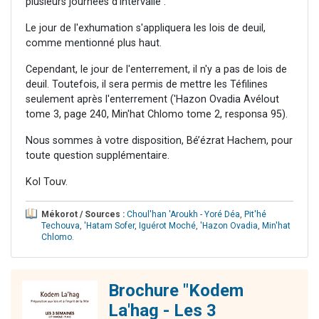
plusieurs journées d'intervalle :
Le jour de l'exhumation s'appliquera les lois de deuil,
comme mentionné plus haut.
Cependant, le jour de l'enterrement, il n'y a pas de lois de
deuil. Toutefois, il sera permis de mettre les Téfilines
seulement après l'enterrement ('Hazon Ovadia Avélout
tome 3, page 240, Min'hat Chlomo tome 2, responsa 95).
Nous sommes à votre disposition, Bé’ézrat Hachem, pour
toute question supplémentaire.
Kol Touv.
Mékorot / Sources :
Choul'han 'Aroukh - Yoré Déa
,
Pit'hé
Techouva
,
'Hatam Sofer
,
Iguérot Moché
,
'Hazon Ovadia
,
Min'hat
Chlomo
.
Brochure "Kodem
La'hag - Les 3