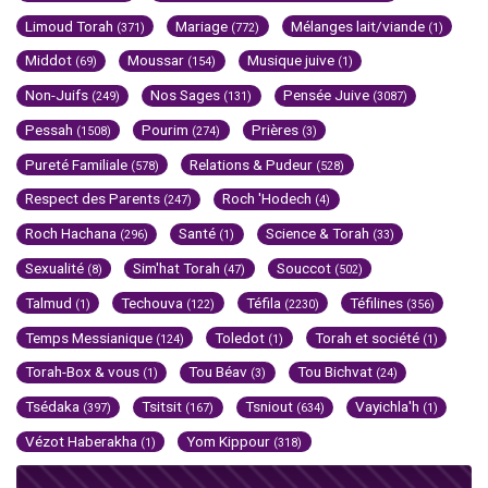
Limoud Torah
Mariage
Mélanges lait/viande
(371)
(772)
(1)
Middot
Moussar
Musique juive
(69)
(154)
(1)
Non-Juifs
Nos Sages
Pensée Juive
(249)
(131)
(3087)
Pessah
Pourim
Prières
(1508)
(274)
(3)
Pureté Familiale
Relations & Pudeur
(578)
(528)
Respect des Parents
Roch 'Hodech
(247)
(4)
Roch Hachana
Santé
Science & Torah
(296)
(1)
(33)
Sexualité
Sim'hat Torah
Souccot
(8)
(47)
(502)
Talmud
Techouva
Téfila
Téfilines
(1)
(122)
(2230)
(356)
Temps Messianique
Toledot
Torah et société
(124)
(1)
(1)
Torah-Box & vous
Tou Béav
Tou Bichvat
(1)
(3)
(24)
Tsédaka
Tsitsit
Tsniout
Vayichla'h
(397)
(167)
(634)
(1)
Vézot Haberakha
Yom Kippour
(1)
(318)