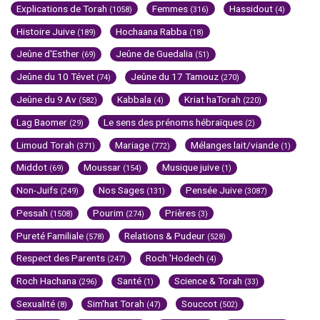
Explications de Torah
Femmes
Hassidout
(1058)
(316)
(4)
Histoire Juive
Hochaana Rabba
(189)
(18)
Jeûne d'Esther
Jeûne de Guedalia
(69)
(51)
Jeûne du 10 Tévet
Jeûne du 17 Tamouz
(74)
(270)
Jeûne du 9 Av
Kabbala
Kriat haTorah
(582)
(4)
(220)
Lag Baomer
Le sens des prénoms hébraïques
(29)
(2)
Limoud Torah
Mariage
Mélanges lait/viande
(371)
(772)
(1)
Middot
Moussar
Musique juive
(69)
(154)
(1)
Non-Juifs
Nos Sages
Pensée Juive
(249)
(131)
(3087)
Pessah
Pourim
Prières
(1508)
(274)
(3)
Pureté Familiale
Relations & Pudeur
(578)
(528)
Respect des Parents
Roch 'Hodech
(247)
(4)
Roch Hachana
Santé
Science & Torah
(296)
(1)
(33)
Sexualité
Sim'hat Torah
Souccot
(8)
(47)
(502)