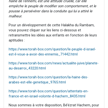
haine de l'ennemi, est une attitude cruelle, car elle
empêche le peuple de modifier son comportement, et le
pousse à persévérer dans la conduite qui lui a attiré le
malheur.
Pour un développement de cette Halakha du Rambam,
vous pouvez cliquer sur les liens ci-dessous et
retransmettre les idées aux enfants en fonction de leurs
aptitudes :
https://www.torah-box.com/question/le-peuple-d-israel-
est-il-voue-a-avoir-des-ennemis_71442.html
https://www.torah-box.com/news/actualite-juive/planete-
au-desarroi_43220.html
https://www.torah-box.com/question/la-haine-des-
arabes-est-elle-genetique_9765.html
https://www.torah-box.com/question/attentats-en-
france-et-en-israel-volonte-d-hachem_8435.html
Nous sommes à votre disposition, Bé’ézrat Hachem, pour