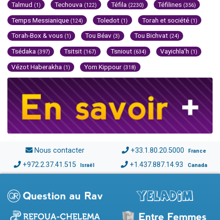
Talmud
Techouva
Téfila
Téfilines
(1)
(122)
(2230)
(356)
Temps Messianique
Toledot
Torah et société
(124)
(1)
(1)
Torah-Box & vous
Tou Béav
Tou Bichvat
(1)
(3)
(24)
Tsédaka
Tsitsit
Tsniout
Vayichla'h
(397)
(167)
(634)
(1)
Vézot Haberakha
Yom Kippour
(1)
(318)
Nous contacter
+33.1.80.20.5000
France
+972.2.37.41.515
+1.437.887.14.93
Israël
Canada