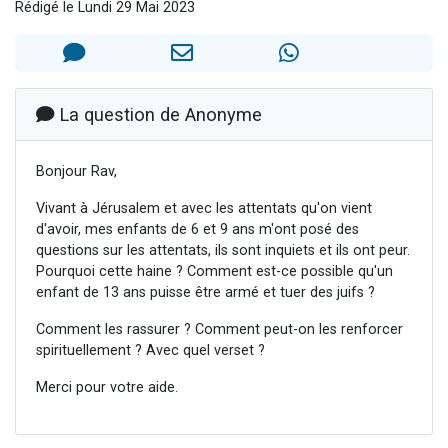
Rédigé le Lundi 29 Mai 2023
Nouvelle émission radio : Visions de grandeur n°104 : Le Chabbath et le Birkat Hamazone à travers le temps
61 personnes viennent de demander une bénédiction
Ariel vient de donner son Maasser
Il reste 49 places pour étudier en groupe sur Zoom
La question de Anonyme
Eva vient de donner son Maasser
Bonjour Rav,
Vivant à Jérusalem et avec les attentats qu'on vient
d'avoir, mes enfants de 6 et 9 ans m'ont posé des
questions sur les attentats, ils sont inquiets et ils ont peur.
Pourquoi cette haine ? Comment est-ce possible qu'un
enfant de 13 ans puisse être armé et tuer des juifs ?
Comment les rassurer ? Comment peut-on les renforcer
spirituellement ? Avec quel verset ?
Merci pour votre aide.