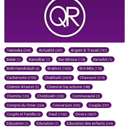
'Hanouka
Actualité
Argent & Travail
(244)
(287)
(747)
Balak
Bamidbar
Bar-Mitsva
Berechit
(1)
(1)
(118)
(1)
Beth-Hamikdach
Brakhot
Brit-Mila
(6)
(1520)
(176)
Cacheroute
Chabbath
Chavouot
(3703)
(2429)
(219)
Chémini Atseret
Chemirat haLachone
(5)
(188)
Chemita
Chiddoukh
Communauté
(135)
(200)
(3)
Compte du Omer
Conversion
Couple
(264)
(303)
(297)
Couple et Famille
Deuil
Divers
(5)
(1102)
(5037)
Education
Education
Education des enfants
(1)
(1)
(244)