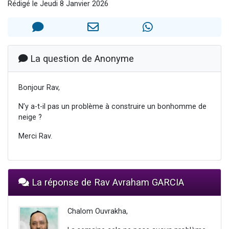
Rédigé le Jeudi 8 Janvier 2026
Ariel vient de donner son Maasser
Il reste 49 places pour étudier en groupe sur Zoom
Nathaniel vient de donner son Maasser
6 personnes viennent de faire un don pour 5 enfants déjà orphelins risquent de perdre leur maman
La question de Anonyme
3 personnes viennent de nous rejoindre sur WhatsApp
Bonjour Rav,
N’y a-t-il pas un problème à construire un bonhomme de
neige ?
Merci Rav.
La réponse de Rav Avraham GARCIA
Chalom Ouvrakha,