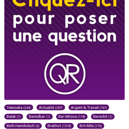
'Hanouka
Actualité
Argent & Travail
(244)
(287)
(747)
Balak
Bamidbar
Bar-Mitsva
Berechit
(1)
(1)
(118)
(1)
Beth-Hamikdach
Brakhot
Brit-Mila
(6)
(1518)
(176)