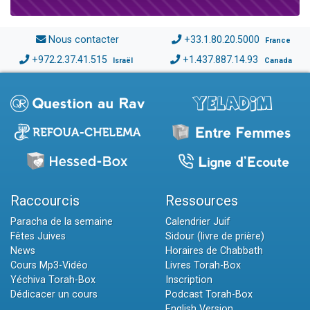
Nous contacter
+33.1.80.20.5000
France
+972.2.37.41.515
+1.437.887.14.93
Israël
Canada
Raccourcis
Ressources
Paracha de la semaine
Calendrier Juif
Fêtes Juives
Sidour (livre de prière)
News
Horaires de Chabbath
Cours Mp3-Vidéo
Livres Torah-Box
Yéchiva Torah-Box
Inscription
Dédicacer un cours
Podcast Torah-Box
English Version