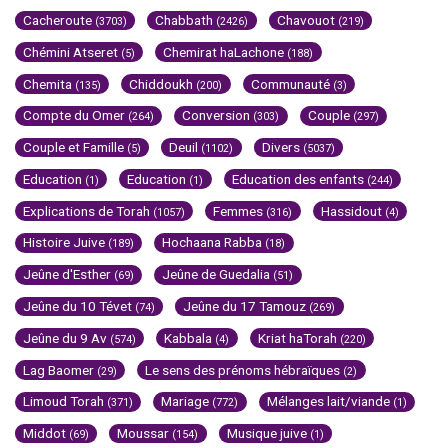
Cacheroute
Chabbath
Chavouot
(3703)
(2426)
(219)
Chémini Atseret
Chemirat haLachone
(5)
(188)
Chemita
Chiddoukh
Communauté
(135)
(200)
(3)
Compte du Omer
Conversion
Couple
(264)
(303)
(297)
Couple et Famille
Deuil
Divers
(5)
(1102)
(5037)
Education
Education
Education des enfants
(1)
(1)
(244)
Explications de Torah
Femmes
Hassidout
(1057)
(316)
(4)
Histoire Juive
Hochaana Rabba
(189)
(18)
Jeûne d'Esther
Jeûne de Guedalia
(69)
(51)
Jeûne du 10 Tévet
Jeûne du 17 Tamouz
(74)
(269)
Jeûne du 9 Av
Kabbala
Kriat haTorah
(574)
(4)
(220)
Lag Baomer
Le sens des prénoms hébraïques
(29)
(2)
Limoud Torah
Mariage
Mélanges lait/viande
(371)
(772)
(1)
Middot
Moussar
Musique juive
(69)
(154)
(1)