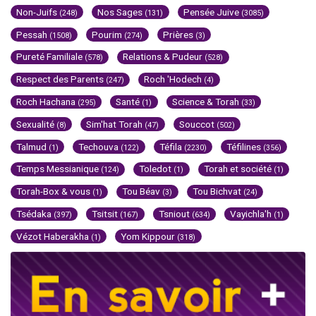
Non-Juifs
Nos Sages
Pensée Juive
(248)
(131)
(3085)
Pessah
Pourim
Prières
(1508)
(274)
(3)
Pureté Familiale
Relations & Pudeur
(578)
(528)
Respect des Parents
Roch 'Hodech
(247)
(4)
Roch Hachana
Santé
Science & Torah
(295)
(1)
(33)
Sexualité
Sim'hat Torah
Souccot
(8)
(47)
(502)
Talmud
Techouva
Téfila
Téfilines
(1)
(122)
(2230)
(356)
Temps Messianique
Toledot
Torah et société
(124)
(1)
(1)
Torah-Box & vous
Tou Béav
Tou Bichvat
(1)
(3)
(24)
Tsédaka
Tsitsit
Tsniout
Vayichla'h
(397)
(167)
(634)
(1)
Vézot Haberakha
Yom Kippour
(1)
(318)