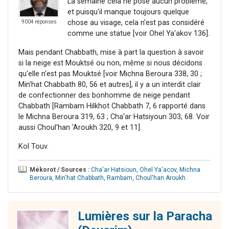
La semaine cela ne pose aucun problème,
et puisqu'il manque toujours quelque
chose au visage, cela n'est pas considéré
9004 réponses
comme une statue [voir Ohel Ya'akov 136].
Mais pendant Chabbath, mise à part la question à savoir
si la neige est Mouktsé ou non, même si nous décidons
qu'elle n'est pas Mouktsé [voir Michna Beroura 338, 30 ;
Min'hat Chabbath 80, 56 et autres], il y a un interdit clair
de confectionner des bonhomme de neige pendant
Chabbath [Rambam Hilkhot Chabbath 7, 6 rapporté dans
le Michna Beroura 319, 63 ; Cha'ar Hatsiyoun 303, 68. Voir
aussi Choul'han 'Aroukh 320, 9 et 11].
Kol Touv.
Mékorot / Sources :
Cha'ar Hatsioun
,
Ohel Ya'acov
,
Michna
Beroura
,
Min'hat Chabbath
,
Rambam
,
Choul'han Aroukh
.
Lumières sur la Paracha