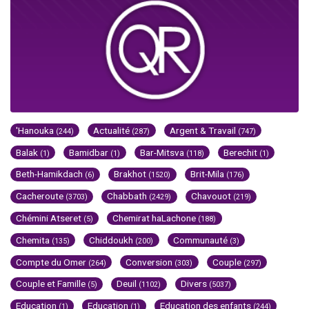
'Hanouka
Actualité
Argent & Travail
(244)
(287)
(747)
Balak
Bamidbar
Bar-Mitsva
Berechit
(1)
(1)
(118)
(1)
Beth-Hamikdach
Brakhot
Brit-Mila
(6)
(1520)
(176)
Cacheroute
Chabbath
Chavouot
(3703)
(2429)
(219)
Chémini Atseret
Chemirat haLachone
(5)
(188)
Chemita
Chiddoukh
Communauté
(135)
(200)
(3)
Compte du Omer
Conversion
Couple
(264)
(303)
(297)
Couple et Famille
Deuil
Divers
(5)
(1102)
(5037)
Education
Education
Education des enfants
(1)
(1)
(244)