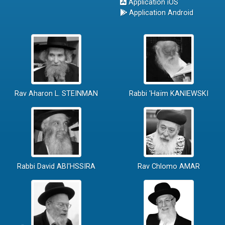
Application iOS
Application Android
Rav Aharon L. STEINMAN
Rabbi 'Haïm KANIEWSKI
Rabbi David ABI'HSSIRA
Rav Chlomo AMAR