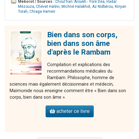
Mékorot / Sources :
Choul'han 'Aroukh - Yoré Déa
,
Hadar
Mézouza
,
Chévet Halévi
,
Michné Halakhot
,
Az Nidbérou
,
Kinyan
Torah
,
Chraga Hameir
.
Bien dans son corps,
bien dans son âme
d'après le Rambam
Compilation et explications des
recommandations médicales du
Rambam. Philosophe, homme de
sciences mais également décisionnaire et médecin,
Maïmonide nous enseigne comment être « Bien dans son
corps, bien dans son âme ».
acheter ce livre