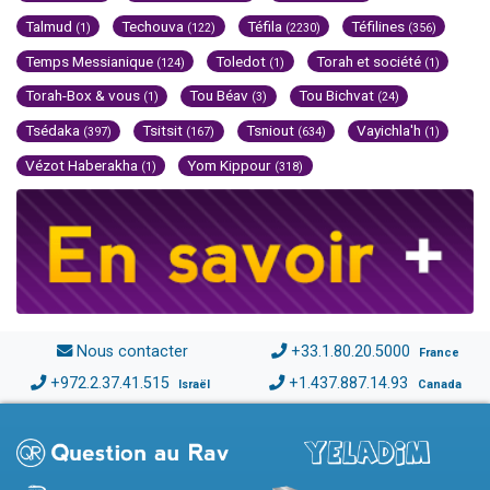
Talmud
Techouva
Téfila
Téfilines
(1)
(122)
(2230)
(356)
Temps Messianique
Toledot
Torah et société
(124)
(1)
(1)
Torah-Box & vous
Tou Béav
Tou Bichvat
(1)
(3)
(24)
Tsédaka
Tsitsit
Tsniout
Vayichla'h
(397)
(167)
(634)
(1)
Vézot Haberakha
Yom Kippour
(1)
(318)
Nous contacter
+33.1.80.20.5000
France
+972.2.37.41.515
+1.437.887.14.93
Israël
Canada