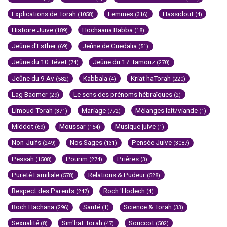
Explications de Torah
Femmes
Hassidout
(1058)
(316)
(4)
Histoire Juive
Hochaana Rabba
(189)
(18)
Jeûne d'Esther
Jeûne de Guedalia
(69)
(51)
Jeûne du 10 Tévet
Jeûne du 17 Tamouz
(74)
(270)
Jeûne du 9 Av
Kabbala
Kriat haTorah
(582)
(4)
(220)
Lag Baomer
Le sens des prénoms hébraïques
(29)
(2)
Limoud Torah
Mariage
Mélanges lait/viande
(371)
(772)
(1)
Middot
Moussar
Musique juive
(69)
(154)
(1)
Non-Juifs
Nos Sages
Pensée Juive
(249)
(131)
(3087)
Pessah
Pourim
Prières
(1508)
(274)
(3)
Pureté Familiale
Relations & Pudeur
(578)
(528)
Respect des Parents
Roch 'Hodech
(247)
(4)
Roch Hachana
Santé
Science & Torah
(296)
(1)
(33)
Sexualité
Sim'hat Torah
Souccot
(8)
(47)
(502)