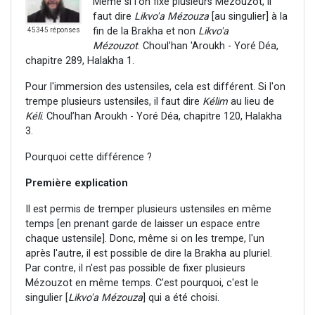
Même si l'on fixe plusieurs Mézouzot, il
faut dire
Likvo'a Mézouza
[au singulier] à la
fin de la Brakha et non
Likvo'a
45345 réponses
Mézouzot
. Choul'han 'Aroukh - Yoré Déa,
chapitre 289, Halakha 1.
Pour l'immersion des ustensiles, cela est différent. Si l'on
trempe plusieurs ustensiles, il faut dire
Kélim
au lieu de
Kéli
. Choul’han Aroukh - Yoré Déa, chapitre 120, Halakha
3.
Pourquoi cette différence ?
Première explication
Il est permis de tremper plusieurs ustensiles en même
temps [en prenant garde de laisser un espace entre
chaque ustensile]. Donc, même si on les trempe, l'un
après l'autre, il est possible de dire la Brakha au pluriel.
Par contre, il n'est pas possible de fixer plusieurs
Mézouzot en même temps. C'est pourquoi, c'est le
singulier [
Likvo'a Mézouza
] qui a été choisi.