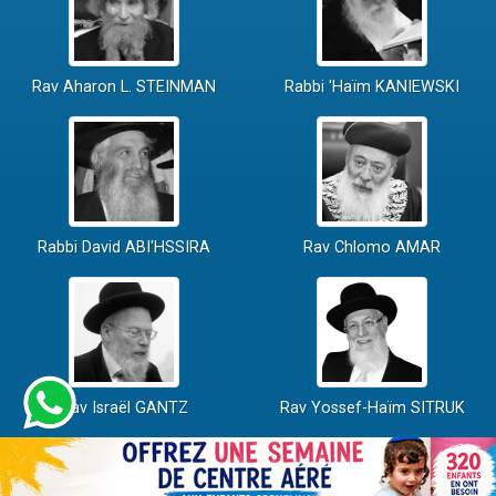
Rav Aharon L. STEINMAN
Rabbi 'Haïm KANIEWSKI
Rabbi David ABI'HSSIRA
Rav Chlomo AMAR
Rav Israël GANTZ
Rav Yossef-Haïm SITRUK