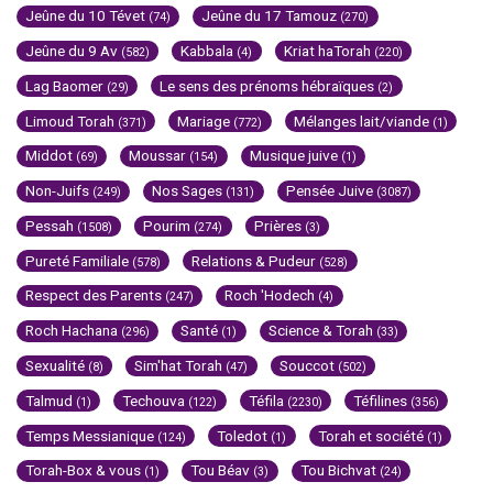
Jeûne du 10 Tévet
Jeûne du 17 Tamouz
(74)
(270)
Jeûne du 9 Av
Kabbala
Kriat haTorah
(582)
(4)
(220)
Lag Baomer
Le sens des prénoms hébraïques
(29)
(2)
Limoud Torah
Mariage
Mélanges lait/viande
(371)
(772)
(1)
Middot
Moussar
Musique juive
(69)
(154)
(1)
Non-Juifs
Nos Sages
Pensée Juive
(249)
(131)
(3087)
Pessah
Pourim
Prières
(1508)
(274)
(3)
Pureté Familiale
Relations & Pudeur
(578)
(528)
Respect des Parents
Roch 'Hodech
(247)
(4)
Roch Hachana
Santé
Science & Torah
(296)
(1)
(33)
Sexualité
Sim'hat Torah
Souccot
(8)
(47)
(502)
Talmud
Techouva
Téfila
Téfilines
(1)
(122)
(2230)
(356)
Temps Messianique
Toledot
Torah et société
(124)
(1)
(1)
Torah-Box & vous
Tou Béav
Tou Bichvat
(1)
(3)
(24)