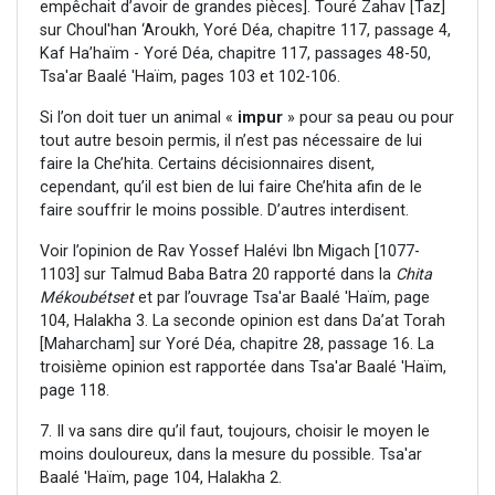
empêchait d’avoir de grandes pièces]. Touré Zahav [Taz]
sur Choul'han ‘Aroukh, Yoré Déa, chapitre 117, passage 4,
Kaf Ha’haïm - Yoré Déa, chapitre 117, passages 48-50,
Tsa'ar Baalé 'Haïm, pages 103 et 102-106.
Si l’on doit tuer un animal «
impur
» pour sa peau ou pour
tout autre besoin permis, il n’est pas nécessaire de lui
faire la Che’hita. Certains décisionnaires disent,
cependant, qu’il est bien de lui faire Che’hita afin de le
faire souffrir le moins possible. D’autres interdisent.
Voir l’opinion de Rav Yossef Halévi Ibn Migach [1077-
1103] sur Talmud Baba Batra 20 rapporté dans la
Chita
Mékoubétset
et par l’ouvrage Tsa'ar Baalé 'Haïm, page
104, Halakha 3. La seconde opinion est dans Da’at Torah
[Maharcham] sur Yoré Déa, chapitre 28, passage 16. La
troisième opinion est rapportée dans Tsa'ar Baalé 'Haïm,
page 118.
7. Il va sans dire qu’il faut, toujours, choisir le moyen le
moins douloureux, dans la mesure du possible. Tsa'ar
Baalé 'Haïm, page 104, Halakha 2.