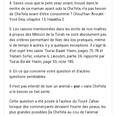
4. Savez-vous que le petit veau vivant, trouvé dans le
ventre de sa maman ayant subi la Che'hita, n'a pas besoin
de Che'hita avant d'être consommé ? Choul'han 'Aroukh -
Yoré Déa, chapitre 13, Halakha 2.
5. Les raisons mentionnées dans les écrits de nos maîtres
à propos des Mitsvot de la Torah ne sont absolument pas
des critères permettant de fixer des lois pratiques, même
si de temps à autres, il y a quelques exceptions. Il s'agit là
d'un sujet très vaste. Tsa'ar Baalé 'Haïm, pages 75-78 et
'Hatam Sofer, volume 6, Likoutim, partie 24, rapporté par
Tsa'ar Ba'alé 'Haïm, page 93, note 185.
6. En ce qui concerne votre question et d’autres
questions semblables :
Il n’est pas interdit de tuer un animal «
pur
» sans Che’hita
si le besoin se fait sentir.
Cette question a été posée à l’auteur du Touré Zahav
lorsque des commerçants devaient fournir des peaux, les
plus grandes possibles [la Che’hita au cou de l’animal