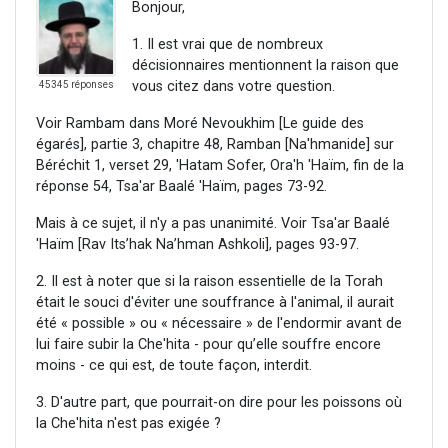
Bonjour,
1. Il est vrai que de nombreux
décisionnaires mentionnent la raison que
vous citez dans votre question.
45345 réponses
Voir Rambam dans Moré Nevoukhim [Le guide des
égarés], partie 3, chapitre 48, Ramban [Na'hmanide] sur
Béréchit 1, verset 29, 'Hatam Sofer, Ora'h 'Haïm, fin de la
réponse 54, Tsa'ar Baalé 'Haïm, pages 73-92.
Mais à ce sujet, il n'y a pas unanimité. Voir Tsa'ar Baalé
'Haïm [Rav Its’hak Na’hman Ashkoli], pages 93-97.
2. Il est à noter que si la raison essentielle de la Torah
était le souci d'éviter une souffrance à l'animal, il aurait
été « possible » ou « nécessaire » de l'endormir avant de
lui faire subir la Che'hita - pour qu’elle souffre encore
moins - ce qui est, de toute façon, interdit.
3. D'autre part, que pourrait-on dire pour les poissons où
la Che'hita n'est pas exigée ?