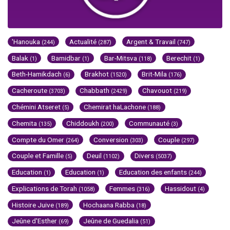
'Hanouka
Actualité
Argent & Travail
(244)
(287)
(747)
Balak
Bamidbar
Bar-Mitsva
Berechit
(1)
(1)
(118)
(1)
Beth-Hamikdach
Brakhot
Brit-Mila
(6)
(1520)
(176)
Cacheroute
Chabbath
Chavouot
(3703)
(2429)
(219)
Chémini Atseret
Chemirat haLachone
(5)
(188)
Chemita
Chiddoukh
Communauté
(135)
(200)
(3)
Compte du Omer
Conversion
Couple
(264)
(303)
(297)
Couple et Famille
Deuil
Divers
(5)
(1102)
(5037)
Education
Education
Education des enfants
(1)
(1)
(244)
Explications de Torah
Femmes
Hassidout
(1058)
(316)
(4)
Histoire Juive
Hochaana Rabba
(189)
(18)
Jeûne d'Esther
Jeûne de Guedalia
(69)
(51)