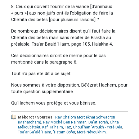
8. Ceux qui doivent fournir de la viande [d’animaux
« purs »] aux non-juifs ont-ils l’obligation de faire la
Che’hita des bêtes [pour plusieurs raisons] ?
De nombreux décisionnaires disent qu’il faut faire la
Che’hita des bêtes mais sans réciter de Brakha au
préalable. Tsa'ar Baalé 'Haïm, page 105, Halakha 4.
Ces décisionnaires diront de même pour le cas
mentionné dans le paragraphe 6.
Tout n’a pas été dit à ce sujet.
Nous sommes à votre disposition, Bé’ézrat Hachem, pour
toute question supplémentaire.
Qu’Hachem vous protège et vous bénisse.
Mékorot / Sources :
Rav Chalom Mordékhaï Schwadron
(Maharcham)
,
Rav Moché Ben Na'hman
,
Da'at Torah
,
Chita
Mékoubétsèt
,
Kaf Ha'haïm
,
Taz
,
Choul'han 'Aroukh - Yoré Déa
,
Tsa'ar Ba'alé 'Haïm
,
'Hatam Sofer
,
Moré Névoukhim
.