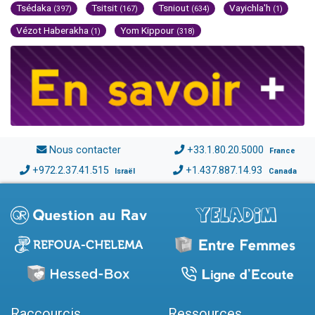
Tsédaka
Tsitsit
Tsniout
Vayichla'h
(397)
(167)
(634)
(1)
Vézot Haberakha
Yom Kippour
(1)
(318)
Nous contacter
+33.1.80.20.5000
France
+972.2.37.41.515
+1.437.887.14.93
Israël
Canada
Raccourcis
Ressources