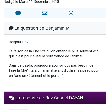
Rédigé le Mardi 11 Décembre 2018
Nouvelle émission radio : Visions de grandeur n°104 : Le Chabbath et le Birkat Hamazone à travers le temps
61 personnes viennent de demander une bénédiction
Ariel vient de donner son Maasser
Il reste 49 places pour étudier en groupe sur Zoom
La question de Benjamin M.
Eva vient de donner son Maasser
Bonjour Rav,
La raison de la Che'hita qu’on entend le plus souvent est
que c’est pour éviter la souffrance de l’animal.
Dans ce cas-là, pourquoi n’avons-nous pas besoin de
faire la Che'hita à un animal avant d’utiliser sa peau pour
en faire un vêtement et le porter ?
La réponse de Rav Gabriel DAYAN