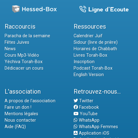
Raccourcis
Ressources
Paracha de la semaine
Calendrier Juif
Fêtes Juives
Sidour (livre de prière)
News
Horaires de Chabbath
Cours Mp3-Vidéo
Livres Torah-Box
Yéchiva Torah-Box
Inscription
Dédicacer un cours
Podcast Torah-Box
English Version
L'association
Retrouvez-nous...
A propos de l'association
Twitter
Faire un don !
Facebook
Mentions légales
YouTube
Nous contacter
WhatsApp
Aide (FAQ)
WhatsApp Femmes
Application iOS