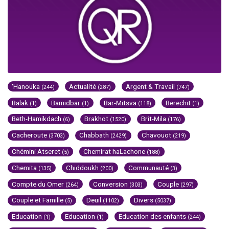
'Hanouka
Actualité
Argent & Travail
(244)
(287)
(747)
Balak
Bamidbar
Bar-Mitsva
Berechit
(1)
(1)
(118)
(1)
Beth-Hamikdach
Brakhot
Brit-Mila
(6)
(1520)
(176)
Cacheroute
Chabbath
Chavouot
(3703)
(2429)
(219)
Chémini Atseret
Chemirat haLachone
(5)
(188)
Chemita
Chiddoukh
Communauté
(135)
(200)
(3)
Compte du Omer
Conversion
Couple
(264)
(303)
(297)
Couple et Famille
Deuil
Divers
(5)
(1102)
(5037)
Education
Education
Education des enfants
(1)
(1)
(244)