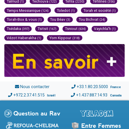
Talmud
Techouva
Téfila
Téfilines
(1)
(122)
(2230)
(356)
Temps Messianique
Toledot
Torah et société
(124)
(1)
(1)
Torah-Box & vous
Tou Béav
Tou Bichvat
(1)
(3)
(24)
Tsédaka
Tsitsit
Tsniout
Vayichla'h
(397)
(167)
(634)
(1)
Vézot Haberakha
Yom Kippour
(1)
(318)
Nous contacter
+33.1.80.20.5000
France
+972.2.37.41.515
+1.437.887.14.93
Israël
Canada