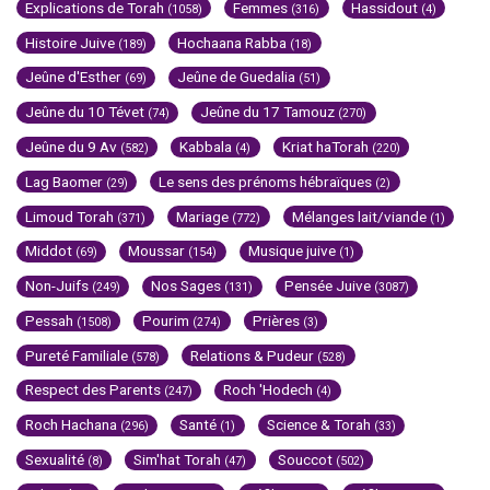
Explications de Torah
Femmes
Hassidout
(1058)
(316)
(4)
Histoire Juive
Hochaana Rabba
(189)
(18)
Jeûne d'Esther
Jeûne de Guedalia
(69)
(51)
Jeûne du 10 Tévet
Jeûne du 17 Tamouz
(74)
(270)
Jeûne du 9 Av
Kabbala
Kriat haTorah
(582)
(4)
(220)
Lag Baomer
Le sens des prénoms hébraïques
(29)
(2)
Limoud Torah
Mariage
Mélanges lait/viande
(371)
(772)
(1)
Middot
Moussar
Musique juive
(69)
(154)
(1)
Non-Juifs
Nos Sages
Pensée Juive
(249)
(131)
(3087)
Pessah
Pourim
Prières
(1508)
(274)
(3)
Pureté Familiale
Relations & Pudeur
(578)
(528)
Respect des Parents
Roch 'Hodech
(247)
(4)
Roch Hachana
Santé
Science & Torah
(296)
(1)
(33)
Sexualité
Sim'hat Torah
Souccot
(8)
(47)
(502)