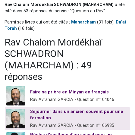
Rav Chalom Mordékhaï SCHWADRON (MAHARCHAM)
a été
Il reste 49 places pour étudier en groupe sur Zoom
cité dans 53 réponses du service "Question au Rav".
12 nouvelles musiques dans Torah-Box Music
Parmi ses livres qui ont été cités :
Maharcham
(31 fois),
Da'at
3 personnes viennent de nous rejoindre sur WhatsApp
Torah
(16 fois).
2 personnes viennent de nous rejoindre sur WhatsApp
Rav Chalom Mordékhaï
2 personnes viennent de nous rejoindre sur WhatsApp
SCHWADRON
(MAHARCHAM) : 49
réponses
Faire sa prière en Minyan en français
Rav Avraham GARCIA - Question n°104046
Séjourner dans un ancien couvent pour une
formation
Rav Avraham GARCIA - Question n°106985
Règles d'abattage d’un animal pour un