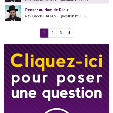
Penser au Nom de D.ieu
Rav Gabriel DAYAN - Question n°88596
1
2
3
4