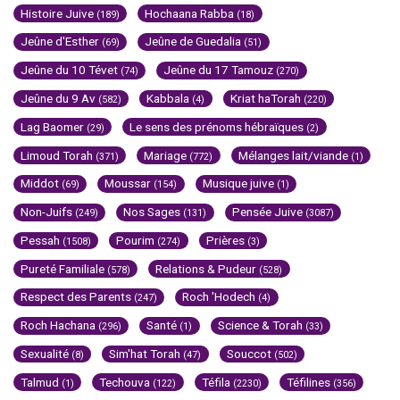
Histoire Juive
Hochaana Rabba
(189)
(18)
Jeûne d'Esther
Jeûne de Guedalia
(69)
(51)
Jeûne du 10 Tévet
Jeûne du 17 Tamouz
(74)
(270)
Jeûne du 9 Av
Kabbala
Kriat haTorah
(582)
(4)
(220)
Lag Baomer
Le sens des prénoms hébraïques
(29)
(2)
Limoud Torah
Mariage
Mélanges lait/viande
(371)
(772)
(1)
Middot
Moussar
Musique juive
(69)
(154)
(1)
Non-Juifs
Nos Sages
Pensée Juive
(249)
(131)
(3087)
Pessah
Pourim
Prières
(1508)
(274)
(3)
Pureté Familiale
Relations & Pudeur
(578)
(528)
Respect des Parents
Roch 'Hodech
(247)
(4)
Roch Hachana
Santé
Science & Torah
(296)
(1)
(33)
Sexualité
Sim'hat Torah
Souccot
(8)
(47)
(502)
Talmud
Techouva
Téfila
Téfilines
(1)
(122)
(2230)
(356)