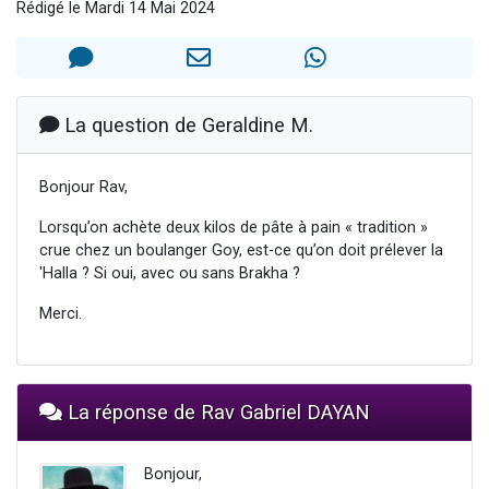
Rédigé le Mardi 14 Mai 2024
11 personnes viennent de demander une bénédiction
Il reste 49 places pour étudier en groupe sur Zoom
3 personnes viennent de faire un don pour Diane, 80 ans, dans un appartement insalubre
2 personnes viennent de nous rejoindre sur WhatsApp
La question de Geraldine M.
2 personnes viennent de faire un don pour Tsédaka : pauvres d'Israel
Bonjour Rav,
Lorsqu’on achète deux kilos de pâte à pain « tradition »
crue chez un boulanger Goy, est-ce qu’on doit prélever la
'Halla ? Si oui, avec ou sans Brakha ?
Merci.
La réponse de Rav Gabriel DAYAN
Bonjour,