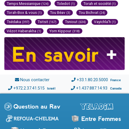
Temps Messianique
Toledot
Torah et société
(124)
(1)
(1)
Torah-Box & vous
Tou Béav
Tou Bichvat
(1)
(3)
(24)
Tsédaka
Tsitsit
Tsniout
Vayichla'h
(397)
(167)
(634)
(1)
Vézot Haberakha
Yom Kippour
(1)
(318)
Nous contacter
+33.1.80.20.5000
France
+972.2.37.41.515
+1.437.887.14.93
Israël
Canada