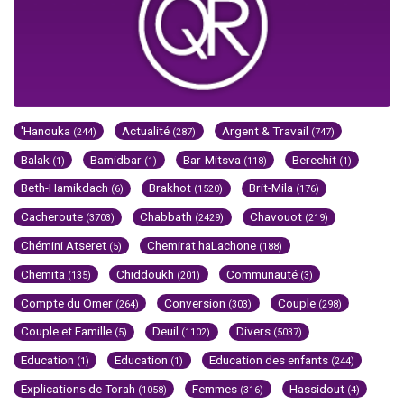
'Hanouka
Actualité
Argent & Travail
(244)
(287)
(747)
Balak
Bamidbar
Bar-Mitsva
Berechit
(1)
(1)
(118)
(1)
Beth-Hamikdach
Brakhot
Brit-Mila
(6)
(1520)
(176)
Cacheroute
Chabbath
Chavouot
(3703)
(2429)
(219)
Chémini Atseret
Chemirat haLachone
(5)
(188)
Chemita
Chiddoukh
Communauté
(135)
(201)
(3)
Compte du Omer
Conversion
Couple
(264)
(303)
(298)
Couple et Famille
Deuil
Divers
(5)
(1102)
(5037)
Education
Education
Education des enfants
(1)
(1)
(244)
Explications de Torah
Femmes
Hassidout
(1058)
(316)
(4)