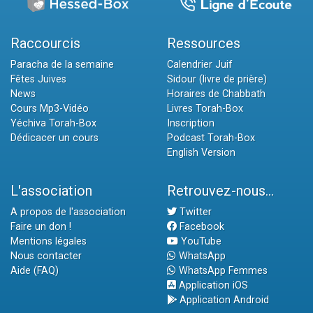
Raccourcis
Ressources
Paracha de la semaine
Calendrier Juif
Fêtes Juives
Sidour (livre de prière)
News
Horaires de Chabbath
Cours Mp3-Vidéo
Livres Torah-Box
Yéchiva Torah-Box
Inscription
Dédicacer un cours
Podcast Torah-Box
English Version
L'association
Retrouvez-nous...
A propos de l'association
Twitter
Faire un don !
Facebook
Mentions légales
YouTube
Nous contacter
WhatsApp
Aide (FAQ)
WhatsApp Femmes
Application iOS
Application Android