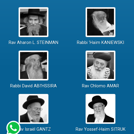
Rav Aharon L. STEINMAN
Rabbi 'Haïm KANIEWSKI
Rabbi David ABI'HSSIRA
Rav Chlomo AMAR
Rav Israël GANTZ
Rav Yossef-Haïm SITRUK