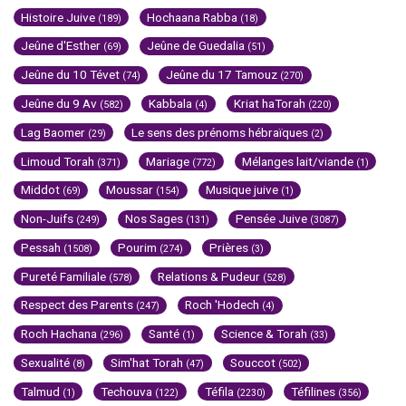
Histoire Juive
Hochaana Rabba
(189)
(18)
Jeûne d'Esther
Jeûne de Guedalia
(69)
(51)
Jeûne du 10 Tévet
Jeûne du 17 Tamouz
(74)
(270)
Jeûne du 9 Av
Kabbala
Kriat haTorah
(582)
(4)
(220)
Lag Baomer
Le sens des prénoms hébraïques
(29)
(2)
Limoud Torah
Mariage
Mélanges lait/viande
(371)
(772)
(1)
Middot
Moussar
Musique juive
(69)
(154)
(1)
Non-Juifs
Nos Sages
Pensée Juive
(249)
(131)
(3087)
Pessah
Pourim
Prières
(1508)
(274)
(3)
Pureté Familiale
Relations & Pudeur
(578)
(528)
Respect des Parents
Roch 'Hodech
(247)
(4)
Roch Hachana
Santé
Science & Torah
(296)
(1)
(33)
Sexualité
Sim'hat Torah
Souccot
(8)
(47)
(502)
Talmud
Techouva
Téfila
Téfilines
(1)
(122)
(2230)
(356)