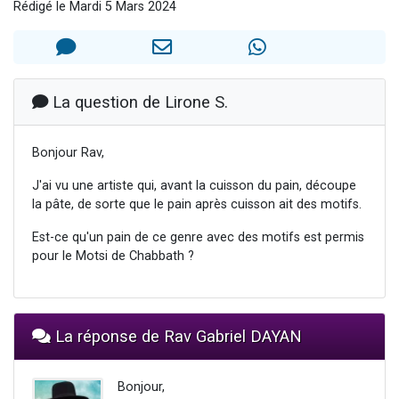
Rédigé le Mardi 5 Mars 2024
3 personnes viennent de nous rejoindre sur WhatsApp
11 personnes viennent de demander une bénédiction
Il reste 49 places pour étudier en groupe sur Zoom
3 personnes viennent de faire un don pour Diane, 80 ans, dans un appartement insalubre
La question de Lirone S.
5 personnes viennent de faire un don pour Reloger Rivka, 6 enfants, victime de violences...
Bonjour Rav,
J'ai vu une artiste qui, avant la cuisson du pain, découpe
la pâte, de sorte que le pain après cuisson ait des motifs.
Est-ce qu'un pain de ce genre avec des motifs est permis
pour le Motsi de Chabbath ?
La réponse de Rav Gabriel DAYAN
Bonjour,