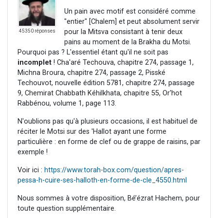
Un pain avec motif est considéré comme
"entier" [Chalem] et peut absolument servir
pour la Mitsva consistant à tenir deux
45350 réponses
pains au moment de la Brakha du Motsi.
Pourquoi pas ? L'essentiel étant qu'il ne soit pas
incomplet
! Cha'aré Techouva, chapitre 274, passage 1,
Michna Broura, chapitre 274, passage 2, Pisské
Techouvot, nouvelle édition 5781, chapitre 274, passage
9, Chemirat Chabbath Kéhilkhata, chapitre 55, Or'hot
Rabbénou, volume 1, page 113.
N'oublions pas qu'à plusieurs occasions, il est habituel de
réciter le Motsi sur des 'Hallot ayant une forme
particulière : en forme de clef ou de grappe de raisins, par
exemple !
Voir ici :
https://www.torah-box.com/question/apres-
pessa-h-cuire-ses-halloth-en-forme-de-cle_4550.html
Nous sommes à votre disposition, Bé’ézrat Hachem, pour
toute question supplémentaire.