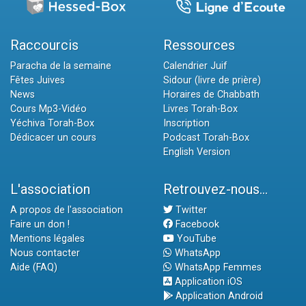
Raccourcis
Ressources
Paracha de la semaine
Calendrier Juif
Fêtes Juives
Sidour (livre de prière)
News
Horaires de Chabbath
Cours Mp3-Vidéo
Livres Torah-Box
Yéchiva Torah-Box
Inscription
Dédicacer un cours
Podcast Torah-Box
English Version
L'association
Retrouvez-nous...
A propos de l'association
Twitter
Faire un don !
Facebook
Mentions légales
YouTube
Nous contacter
WhatsApp
Aide (FAQ)
WhatsApp Femmes
Application iOS
Application Android