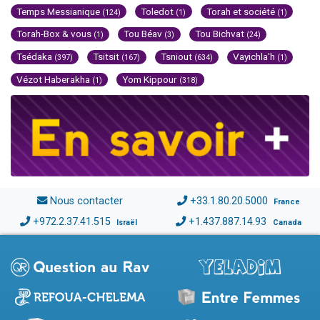
Temps Messianique
Toledot
Torah et société
(124)
(1)
(1)
Torah-Box & vous
Tou Béav
Tou Bichvat
(1)
(3)
(24)
Tsédaka
Tsitsit
Tsniout
Vayichla'h
(397)
(167)
(634)
(1)
Vézot Haberakha
Yom Kippour
(1)
(318)
Nous contacter
+33.1.80.20.5000
France
+972.2.37.41.515
+1.437.887.14.93
Israël
Canada