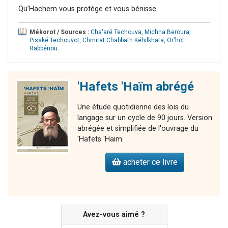
Qu’Hachem vous protège et vous bénisse.
Mékorot / Sources :
Cha'aré Techouva
,
Michna Beroura
,
Pisské Techouvot
,
Chmirat Chabbath Kéhilkhata
,
Or'hot
Rabbénou
.
'Hafets 'Haïm abrégé
Une étude quotidienne des lois du
langage sur un cycle de 90 jours. Version
abrégée et simplifiée de l'ouvrage du
'Hafets 'Haim.
acheter ce livre
Avez-vous aimé ?