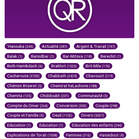
'Hanouka
Actualité
Argent & Travail
(244)
(287)
(747)
Balak
Bamidbar
Bar-Mitsva
Berechit
(1)
(1)
(118)
(1)
Beth-Hamikdach
Brakhot
Brit-Mila
(6)
(1520)
(176)
Cacheroute
Chabbath
Chavouot
(3703)
(2429)
(219)
Chémini Atseret
Chemirat haLachone
(5)
(188)
Chemita
Chiddoukh
Communauté
(135)
(201)
(3)
Compte du Omer
Conversion
Couple
(264)
(303)
(298)
Couple et Famille
Deuil
Divers
(5)
(1102)
(5037)
Education
Education
Education des enfants
(1)
(1)
(244)
Explications de Torah
Femmes
Hassidout
(1058)
(316)
(4)