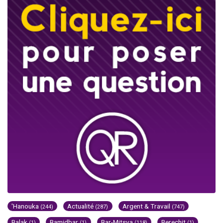
'Hanouka
Actualité
Argent & Travail
(244)
(287)
(747)
Balak
Bamidbar
Bar-Mitsva
Berechit
(1)
(1)
(118)
(1)