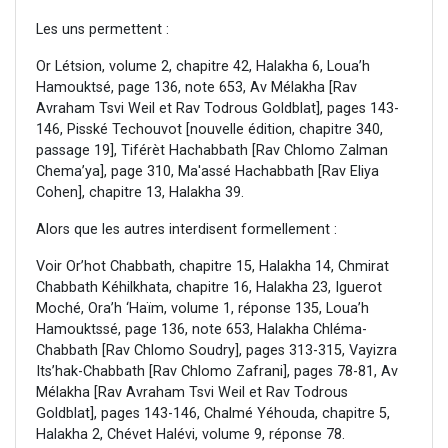
Les uns permettent :
Or Létsion, volume 2, chapitre 42, Halakha 6, Loua’h
Hamouktsé, page 136, note 653, Av Mélakha [Rav
Avraham Tsvi Weil et Rav Todrous Goldblat], pages 143-
146, Pisské Techouvot [nouvelle édition, chapitre 340,
passage 19], Tiférèt Hachabbath [Rav Chlomo Zalman
Chema’ya], page 310, Ma'assé Hachabbath [Rav Eliya
Cohen], chapitre 13, Halakha 39.
Alors que les autres interdisent formellement :
Voir Or’hot Chabbath, chapitre 15, Halakha 14, Chmirat
Chabbath Kéhilkhata, chapitre 16, Halakha 23, Iguerot
Moché, Ora’h ‘Haïm, volume 1, réponse 135, Loua’h
Hamouktssé, page 136, note 653, Halakha Chléma-
Chabbath [Rav Chlomo Soudry], pages 313-315, Vayizra
Its’hak-Chabbath [Rav Chlomo Zafrani], pages 78-81, Av
Mélakha [Rav Avraham Tsvi Weil et Rav Todrous
Goldblat], pages 143-146, Chalmé Yéhouda, chapitre 5,
Halakha 2, Chévet Halévi, volume 9, réponse 78.