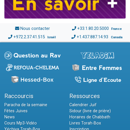
Nous contacter
+33.1.80.20.5000
France
+972.2.37.41.515
+1.437.887.14.93
Israël
Canada
Raccourcis
Ressources
Paracha de la semaine
Calendrier Juif
Fêtes Juives
Sidour (livre de prière)
News
Horaires de Chabbath
Cours Mp3-Vidéo
Livres Torah-Box
Yéchiva Torah-Box
Inscription