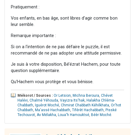
Pratiquement :
Vos enfants, en bas âge, sont libres d’agir comme bon
leur semble.
Remarque importante :
Si on a l'intention de ne pas défaire le puzzle, il est
recommandé de ne pas adopter une attitude permissive.
Je suis à votre disposition, Bé’ézrat Hachem, pour toute
question supplémentaire.
Qu’Hachem vous protège et vous bénisse.
Mékorot / Sources :
Or Letsion
,
Michna Beroura
,
Chévet
Halévi
,
Chalmé Yéhouda
,
Vayizra Its'hak
,
Halakha Chléma-
Chabbath
,
Iguérot Moché
,
Chmirat Chabbath Kéhilkhata
,
Or'hot
Chabbath
,
Ma'assé Hachabbath
,
Tiférèt Hachabbath
,
Pisské
Techouvot
,
Av Mélakha
,
Loua'h Hamouktsé
,
Béèr Moché
.