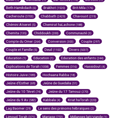
Beth-Hamikdach
Brakhot
Brit-Mila
(6)
(1520)
(176)
Cacheroute
Chabbath
Chavouot
(3703)
(2429)
(219)
Chémini Atseret
Chemirat haLachone
(5)
(188)
Chemita
Chiddoukh
Communauté
(135)
(200)
(3)
Compte du Omer
Conversion
Couple
(264)
(303)
(297)
Couple et Famille
Deuil
Divers
(5)
(1102)
(5037)
Education
Education
Education des enfants
(1)
(1)
(244)
Explications de Torah
Femmes
Hassidout
(1058)
(316)
(4)
Histoire Juive
Hochaana Rabba
(189)
(18)
Jeûne d'Esther
Jeûne de Guedalia
(69)
(51)
Jeûne du 10 Tévet
Jeûne du 17 Tamouz
(74)
(270)
Jeûne du 9 Av
Kabbala
Kriat haTorah
(582)
(4)
(220)
Lag Baomer
Le sens des prénoms hébraïques
(29)
(2)
Limoud Torah
Mariage
Mélanges lait/viande
(371)
(772)
(1)