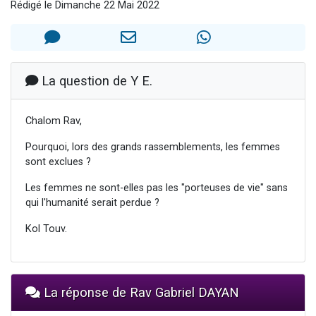
Rédigé le Dimanche 22 Mai 2022
2 personnes viennent de nous rejoindre sur WhatsApp
2 nouvelles musiques dans Torah-Box Music
3 personnes viennent de nous rejoindre sur WhatsApp
8 personnes viennent de faire un don pour Tsédaka : pauvres d'Israel
La question de Y E.
2 personnes viennent de faire un don pour 1 Journée de Vacances Pour les Enfants
Chalom Rav,
Pourquoi, lors des grands rassemblements, les femmes
sont exclues ?
Les femmes ne sont-elles pas les "porteuses de vie" sans
qui l'humanité serait perdue ?
Kol Touv.
La réponse de Rav Gabriel DAYAN