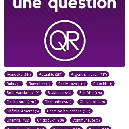
'Hanouka
Actualité
Argent & Travail
(244)
(287)
(747)
Balak
Bamidbar
Bar-Mitsva
Berechit
(1)
(1)
(118)
(1)
Beth-Hamikdach
Brakhot
Brit-Mila
(6)
(1520)
(176)
Cacheroute
Chabbath
Chavouot
(3703)
(2429)
(219)
Chémini Atseret
Chemirat haLachone
(5)
(188)
Chemita
Chiddoukh
Communauté
(135)
(200)
(3)