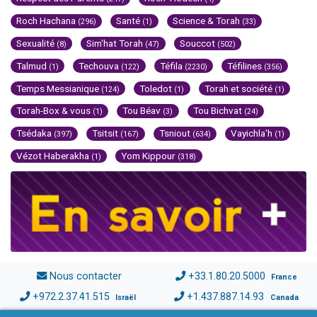
Roch Hachana
Santé
Science & Torah
(296)
(1)
(33)
Sexualité
Sim'hat Torah
Souccot
(8)
(47)
(502)
Talmud
Techouva
Téfila
Téfilines
(1)
(122)
(2230)
(356)
Temps Messianique
Toledot
Torah et société
(124)
(1)
(1)
Torah-Box & vous
Tou Béav
Tou Bichvat
(1)
(3)
(24)
Tsédaka
Tsitsit
Tsniout
Vayichla'h
(397)
(167)
(634)
(1)
Vézot Haberakha
Yom Kippour
(1)
(318)
Nous contacter
+33.1.80.20.5000
France
+972.2.37.41.515
+1.437.887.14.93
Israël
Canada