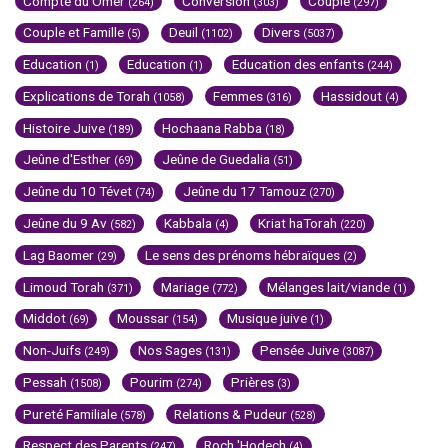
Compte du Omer
Conversion
Couple
(264)
(303)
(297)
Couple et Famille
Deuil
Divers
(5)
(1102)
(5037)
Education
Education
Education des enfants
(1)
(1)
(244)
Explications de Torah
Femmes
Hassidout
(1058)
(316)
(4)
Histoire Juive
Hochaana Rabba
(189)
(18)
Jeûne d'Esther
Jeûne de Guedalia
(69)
(51)
Jeûne du 10 Tévet
Jeûne du 17 Tamouz
(74)
(270)
Jeûne du 9 Av
Kabbala
Kriat haTorah
(582)
(4)
(220)
Lag Baomer
Le sens des prénoms hébraïques
(29)
(2)
Limoud Torah
Mariage
Mélanges lait/viande
(371)
(772)
(1)
Middot
Moussar
Musique juive
(69)
(154)
(1)
Non-Juifs
Nos Sages
Pensée Juive
(249)
(131)
(3087)
Pessah
Pourim
Prières
(1508)
(274)
(3)
Pureté Familiale
Relations & Pudeur
(578)
(528)
Respect des Parents
Roch 'Hodech
(247)
(4)