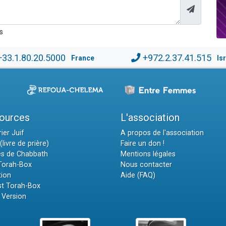
s
+33.1.80.20.5000
+972.2.37.41.515
France
Is
ources
L'association
ier Juif
A propos de l'association
(livre de prière)
Faire un don !
es de Chabbath
Mentions légales
 Torah-Box
Nous contacter
tion
Aide (FAQ)
t Torah-Box
 Version