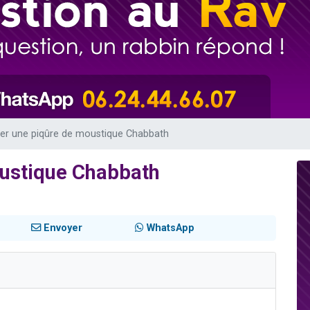
nnes viennent de faire un don pour Sauvez la jambe de Yohan
49 places pour étudier en groupe sur Zoom
viennent de nous rejoindre sur WhatsApp
viennent de nous rejoindre sur WhatsApp
les musiques dans Torah-Box Music
ter une piqûre de moustique Chabbath
oustique Chabbath
Envoyer
WhatsApp