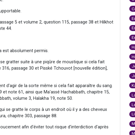
C
supportable.
E
passage 5 et volume 2, question 115, passage 38 et Hilkhot
E
te 44.
E
H
ela est absolument permis.
H
e se gratter suite à une piqûre de moustique si cela fait
J
e 316, passage 30 et Pisské Tchouvot [nouvelle édition],
J
K
 d'agir de la sorte même si cela fait apparaître du sang.
9 et note 61, ainsi que Ma'assé Hachabbath, chapitre 15,
L
bbath, volume 3, Halakha 19, note 50.
L
 se gratte le corps à un endroit où il y a des cheveux
L
oura, chapitre 303, passage 88.
M
 doucement afin d'éviter tout risque d'interdiction d'après
M