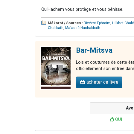
Qu'Hachem vous protège et vous bénisse.
Mékorot / Sources :
Rivévot Ephraim
,
Hilkhot Chab
Chabbath
,
Ma'assé Hachabbath
.
Bar-Mitsva
Lois et coutumes de cette étap
officiellement son entrée dans 
acheter ce livre
Ave
OUI