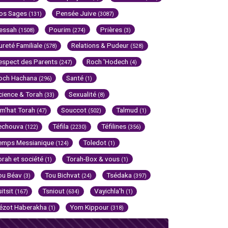
os Sages
Pensée Juive
(131)
(3087)
essah
Pourim
Prières
(1508)
(274)
(3)
ureté Familiale
Relations & Pudeur
(578)
(528)
espect des Parents
Roch 'Hodech
(247)
(4)
och Hachana
Santé
(296)
(1)
cience & Torah
Sexualité
(33)
(8)
im'hat Torah
Souccot
Talmud
(47)
(502)
(1)
echouva
Téfila
Téfilines
(122)
(2230)
(356)
emps Messianique
Toledot
(124)
(1)
orah et société
Torah-Box & vous
(1)
(1)
ou Béav
Tou Bichvat
Tsédaka
(3)
(24)
(397)
sitsit
Tsniout
Vayichla'h
(167)
(634)
(1)
ézot Haberakha
Yom Kippour
(1)
(318)