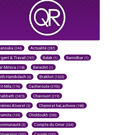
Hanouka
Actualité
(244)
(287)
rgent & Travail
Balak
Bamidbar
(747)
(1)
(1)
ar-Mitsva
Berechit
(118)
(1)
eth-Hamikdach
Brakhot
(6)
(1520)
rit-Mila
Cacheroute
(176)
(3703)
habbath
Chavouot
(2429)
(219)
hémini Atseret
Chemirat haLachone
(5)
(188)
hemita
Chiddoukh
(135)
(200)
ommunauté
Compte du Omer
(3)
(264)
onversion
Couple
(303)
(297)