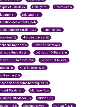
ouple et Famille
Deuil
Divers
(5)
(1102)
(5037)
ducation
Education
(1)
(1)
ducation des enfants
(244)
xplications de Torah
Femmes
(1058)
(316)
assidout
Histoire Juive
(4)
(189)
ochaana Rabba
Jeûne d'Esther
(18)
(69)
eûne de Guedalia
Jeûne du 10 Tévet
(51)
(74)
eûne du 17 Tamouz
Jeûne du 9 Av
(270)
(582)
abbala
Kriat haTorah
(4)
(220)
ag Baomer
(29)
e sens des prénoms hébraïques
(2)
imoud Torah
Mariage
(371)
(772)
élanges lait/viande
Middot
(1)
(69)
oussar
Musique juive
Non-Juifs
(154)
(1)
(249)