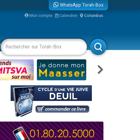
WhatsApp Torah-Box
...
Mon compte
Calendrier
Columbus
vertissements
Livres
Rabbanim
bre