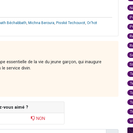
N
P
bath Béchabbath
,
Michna Beroura
,
Pisské Techouvot
,
Or'hot
P
R
R
S
e essentielle de la vie du jeune garçon, qui inaugure
S
le service divin.
T
T
T
T
z-vous aimé ?
T
NON
V