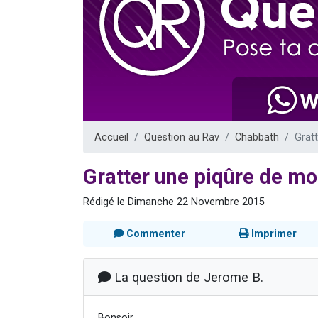
30 perso
Il reste 
3 personnes 
2 personnes 
2 nouvel
Accueil
Question au Rav
Chabbath
Grat
Gratter une piqûre de m
Rédigé le Dimanche 22 Novembre 2015
Commenter
Imprimer
La question de Jerome B.
Bonsoir,