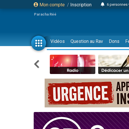
6 personnes 
Mon compte
/
Inscription
4 personn
Paracha Réé
2 personn
17 personnes
4 personnes 
Vidéos
Question au Rav
Dons
F
Il reste 
23 person
Eva vient de
4 personnes 
3 personnes 
3 personn
Odaya vient 
2 personnes 
13 personnes
12 nouve