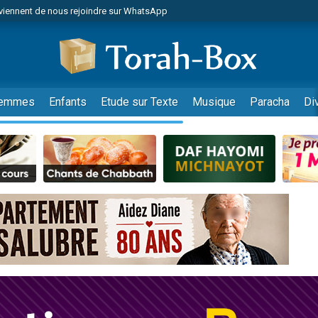
viennent de nous rejoindre sur WhatsApp
es viennent de faire un don pour Reloger Rivka, 6 enfants, victime de violences
es viennent de faire un don pour 1 Journée de Vacances Pour les Enfants
 viennent de demander une bénédiction
viennent de nous rejoindre sur WhatsApp
emmes
Enfants
Etude sur Texte
Musique
Paracha
Di
49 places pour étudier en groupe sur Zoom
nes viennent de faire un don pour Diane, 80 ans, dans un appartement insalu
 donner son Maasser
viennent de nous rejoindre sur WhatsApp
viennent de nous rejoindre sur WhatsApp
es viennent de faire un don pour 5 jours de vacances aux Orphelins
de donner son Maasser
viennent de nous rejoindre sur WhatsApp
 viennent de demander une bénédiction
lles musiques dans Torah-Box Music