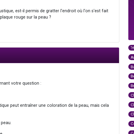
ique, est-il permis de gratter l'endroit où l'on s'est fait
 plaque rouge sur la peau ?
'
A
B
B
rnant votre question :
B
C
C
tique peut entraîner une coloration de la peau, mais cela
C
a peau.
C
C
e.