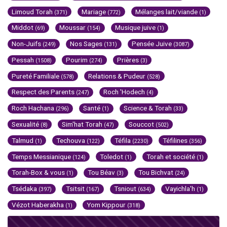
Limoud Torah
Mariage
Mélanges lait/viande
(371)
(772)
(1)
Middot
Moussar
Musique juive
(69)
(154)
(1)
Non-Juifs
Nos Sages
Pensée Juive
(249)
(131)
(3087)
Pessah
Pourim
Prières
(1508)
(274)
(3)
Pureté Familiale
Relations & Pudeur
(578)
(528)
Respect des Parents
Roch 'Hodech
(247)
(4)
Roch Hachana
Santé
Science & Torah
(296)
(1)
(33)
Sexualité
Sim'hat Torah
Souccot
(8)
(47)
(502)
Talmud
Techouva
Téfila
Téfilines
(1)
(122)
(2230)
(356)
Temps Messianique
Toledot
Torah et société
(124)
(1)
(1)
Torah-Box & vous
Tou Béav
Tou Bichvat
(1)
(3)
(24)
Tsédaka
Tsitsit
Tsniout
Vayichla'h
(397)
(167)
(634)
(1)
Vézot Haberakha
Yom Kippour
(1)
(318)