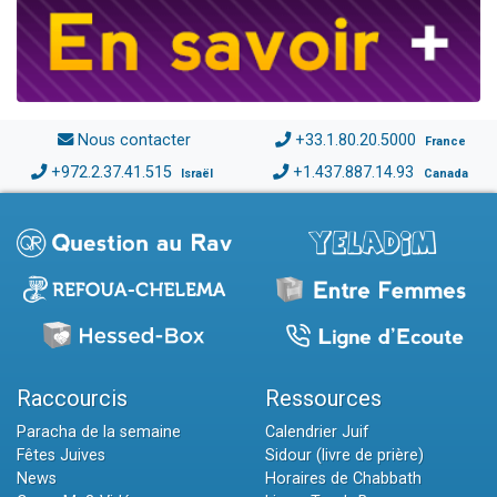
Nous contacter
+33.1.80.20.5000
France
+972.2.37.41.515
+1.437.887.14.93
Israël
Canada
Raccourcis
Ressources
Paracha de la semaine
Calendrier Juif
Fêtes Juives
Sidour (livre de prière)
News
Horaires de Chabbath