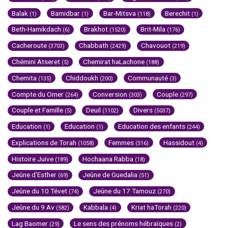
Balak
Bamidbar
Bar-Mitsva
Berechit
(1)
(1)
(118)
(1)
Beth-Hamikdach
Brakhot
Brit-Mila
(6)
(1520)
(176)
Cacheroute
Chabbath
Chavouot
(3703)
(2429)
(219)
Chémini Atseret
Chemirat haLachone
(5)
(188)
Chemita
Chiddoukh
Communauté
(135)
(200)
(3)
Compte du Omer
Conversion
Couple
(264)
(303)
(297)
Couple et Famille
Deuil
Divers
(5)
(1102)
(5037)
Education
Education
Education des enfants
(1)
(1)
(244)
Explications de Torah
Femmes
Hassidout
(1058)
(316)
(4)
Histoire Juive
Hochaana Rabba
(189)
(18)
Jeûne d'Esther
Jeûne de Guedalia
(69)
(51)
Jeûne du 10 Tévet
Jeûne du 17 Tamouz
(74)
(270)
Jeûne du 9 Av
Kabbala
Kriat haTorah
(582)
(4)
(220)
Lag Baomer
Le sens des prénoms hébraïques
(29)
(2)