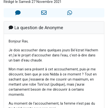
Rédigé le Samedi 27 Novembre 2021
Il reste 49 places pour étudier en groupe sur Zoom
3 personnes viennent de nous rejoindre sur WhatsApp
2 personnes viennent de nous rejoindre sur WhatsApp
2 nouvelles musiques dans Torah-Box Music
La question de Anonyme
6 personnes viennent de nous rejoindre sur WhatsApp
Bonjour Rav,
Je dois accoucher dans quelques jours Bé'ézrat Hachem
et j'ai le projet d'accoucher dans l'eau, c'est-à-dire dans
un bain d'eau chaude.
Mon mari sera présent à cet accouchement, puis-je me
découvrir, bien que je sois Nidda à ce moment ? Tout en
sachant que j'essaierai de me couvrir un maximum, en
mettant une robe Tsni'out (pudique), mais j'aurai
certainement besoin de me découvrir à certains
moments.
Au moment de l'accouchement, la femme n'est pas du