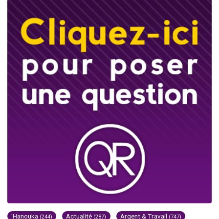
'Hanouka
Actualité
Argent & Travail
(244)
(287)
(747)