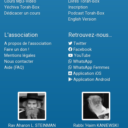
Cours Mp3-Vidéo
Livres Torah-Box
Yéchiva Torah-Box
Inscription
Dédicacer un cours
Podcast Torah-Box
English Version
L'association
Retrouvez-nous...
A propos de l'association
Twitter
Faire un don !
Facebook
Mentions légales
YouTube
Nous contacter
WhatsApp
Aide (FAQ)
WhatsApp Femmes
Application iOS
Application Android
Rav Aharon L. STEINMAN
Rabbi 'Haïm KANIEWSKI