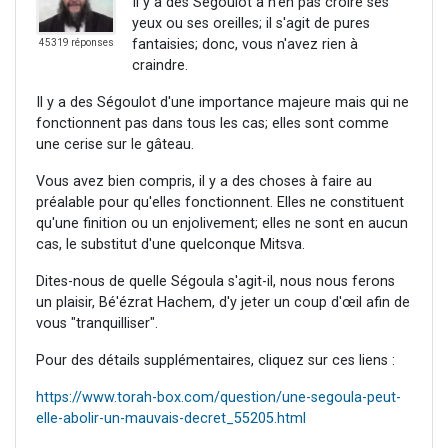
Il y a des Ségoulot à n'en pas croire ses
yeux ou ses oreilles; il s'agit de pures
fantaisies; donc, vous n'avez rien à
45319 réponses
craindre.
Il y a des Ségoulot d'une importance majeure mais qui ne
fonctionnent pas dans tous les cas; elles sont comme
une cerise sur le gâteau.
Vous avez bien compris, il y a des choses à faire au
préalable pour qu'elles fonctionnent. Elles ne constituent
qu'une finition ou un enjolivement; elles ne sont en aucun
cas, le substitut d'une quelconque Mitsva.
Dites-nous de quelle Ségoula s'agit-il, nous nous ferons
un plaisir, Bé'ézrat Hachem, d'y jeter un coup d'œil afin de
vous "tranquilliser".
Pour des détails supplémentaires, cliquez sur ces liens :
https://www.torah-box.com/question/une-segoula-peut-
elle-abolir-un-mauvais-decret_55205.html