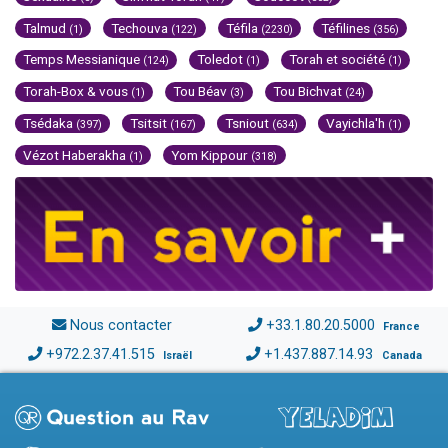
Talmud
Techouva
Téfila
Téfilines
(1)
(122)
(2230)
(356)
Temps Messianique
Toledot
Torah et société
(124)
(1)
(1)
Torah-Box & vous
Tou Béav
Tou Bichvat
(1)
(3)
(24)
Tsédaka
Tsitsit
Tsniout
Vayichla'h
(397)
(167)
(634)
(1)
Vézot Haberakha
Yom Kippour
(1)
(318)
Nous contacter
+33.1.80.20.5000
France
+972.2.37.41.515
+1.437.887.14.93
Israël
Canada