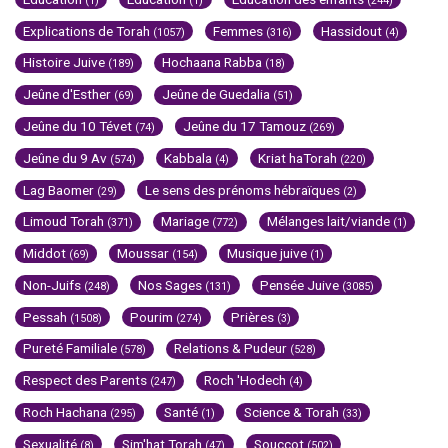
(1)
(1)
(244)
Explications de Torah
Femmes
Hassidout
(1057)
(316)
(4)
Histoire Juive
Hochaana Rabba
(189)
(18)
Jeûne d'Esther
Jeûne de Guedalia
(69)
(51)
Jeûne du 10 Tévet
Jeûne du 17 Tamouz
(74)
(269)
Jeûne du 9 Av
Kabbala
Kriat haTorah
(574)
(4)
(220)
Lag Baomer
Le sens des prénoms hébraïques
(29)
(2)
Limoud Torah
Mariage
Mélanges lait/viande
(371)
(772)
(1)
Middot
Moussar
Musique juive
(69)
(154)
(1)
Non-Juifs
Nos Sages
Pensée Juive
(248)
(131)
(3085)
Pessah
Pourim
Prières
(1508)
(274)
(3)
Pureté Familiale
Relations & Pudeur
(578)
(528)
Respect des Parents
Roch 'Hodech
(247)
(4)
Roch Hachana
Santé
Science & Torah
(295)
(1)
(33)
Sexualité
Sim'hat Torah
Souccot
(8)
(47)
(502)