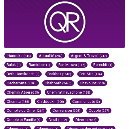
'Hanouka
Actualité
Argent & Travail
(244)
(287)
(747)
Balak
Bamidbar
Bar-Mitsva
Berechit
(1)
(1)
(118)
(1)
Beth-Hamikdach
Brakhot
Brit-Mila
(6)
(1518)
(176)
Cacheroute
Chabbath
Chavouot
(3703)
(2426)
(219)
Chémini Atseret
Chemirat haLachone
(5)
(188)
Chemita
Chiddoukh
Communauté
(135)
(200)
(3)
Compte du Omer
Conversion
Couple
(264)
(303)
(297)
Couple et Famille
Deuil
Divers
(5)
(1102)
(5036)
Education
Education
Education des enfants