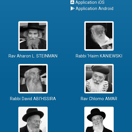
Application iOS
Application Android
Rav Aharon L. STEINMAN
Rabbi 'Haïm KANIEWSKI
Rabbi David ABI'HSSIRA
Rav Chlomo AMAR