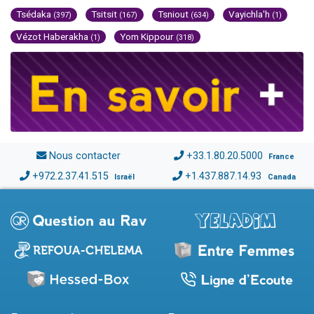
Tsédaka
Tsitsit
Tsniout
Vayichla'h
(397)
(167)
(634)
(1)
Vézot Haberakha
Yom Kippour
(1)
(318)
Nous contacter
+33.1.80.20.5000
France
+972.2.37.41.515
+1.437.887.14.93
Israël
Canada