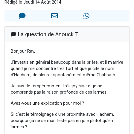
Rédigé le Jeudi 14 Août 2014
Il reste 49 places pour étudier en groupe sur Zoom
12 nouvelles musiques dans Torah-Box Music
3 personnes viennent de nous rejoindre sur WhatsApp
2 personnes viennent de nous rejoindre sur WhatsApp
La question de Anouck T.
2 personnes viennent de nous rejoindre sur WhatsApp
Bonjour Rav,
J'investis en général beaucoup dans la prière, et il m'arrive
quand je me concentre très fort et que je cite le nom
d'Hachem, de pleurer spontanément même Chabbath.
Je suis de tempéremment très joyeuse et je ne
comprends pas la raison profonde de ces larmes.
Avez-vous une explication pour moi ?
Si c'est le témoignage d'une proximité avec Hachem,
pourquoi ça ne se manifeste pas en joie plutôt qu'en
larmes ?