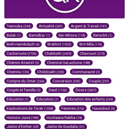
'Hanouka
Actualité
Argent & Travail
(244)
(287)
(747)
Balak
Bamidbar
Bar-Mitsva
Berechit
(1)
(1)
(118)
(1)
Beth-Hamikdach
Brakhot
Brit-Mila
(6)
(1520)
(176)
Cacheroute
Chabbath
Chavouot
(3703)
(2429)
(219)
Chémini Atseret
Chemirat haLachone
(5)
(188)
Chemita
Chiddoukh
Communauté
(135)
(200)
(3)
Compte du Omer
Conversion
Couple
(264)
(303)
(297)
Couple et Famille
Deuil
Divers
(5)
(1102)
(5037)
Education
Education
Education des enfants
(1)
(1)
(244)
Explications de Torah
Femmes
Hassidout
(1058)
(316)
(4)
Histoire Juive
Hochaana Rabba
(189)
(18)
Jeûne d'Esther
Jeûne de Guedalia
(69)
(51)