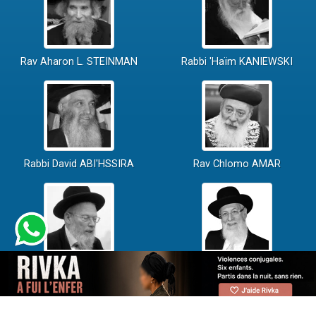
Rav Aharon L. STEINMAN
Rabbi 'Haïm KANIEWSKI
Rabbi David ABI'HSSIRA
Rav Chlomo AMAR
Rav Israël GANTZ
Rav Yossef-Haïm SITRUK