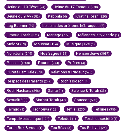
Jeûne du 10 Tévet
Jeûne du 17 Tamouz
(74)
(270)
Jeûne du 9 Av
Kabbala
Kriat haTorah
(582)
(4)
(220)
Lag Baomer
Le sens des prénoms hébraïques
(29)
(2)
Limoud Torah
Mariage
Mélanges lait/viande
(371)
(772)
(1)
Middot
Moussar
Musique juive
(69)
(154)
(1)
Non-Juifs
Nos Sages
Pensée Juive
(249)
(131)
(3087)
Pessah
Pourim
Prières
(1508)
(274)
(3)
Pureté Familiale
Relations & Pudeur
(578)
(528)
Respect des Parents
Roch 'Hodech
(247)
(4)
Roch Hachana
Santé
Science & Torah
(296)
(1)
(33)
Sexualité
Sim'hat Torah
Souccot
(8)
(47)
(502)
Talmud
Techouva
Téfila
Téfilines
(1)
(122)
(2230)
(356)
Temps Messianique
Toledot
Torah et société
(124)
(1)
(1)
Torah-Box & vous
Tou Béav
Tou Bichvat
(1)
(3)
(24)