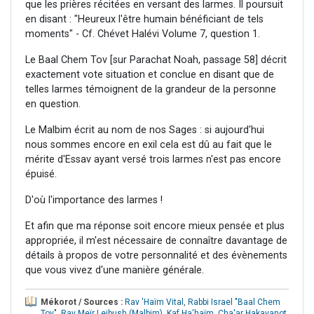
que les prières récitées en versant des larmes. Il poursuit
en disant : "Heureux l'être humain bénéficiant de tels
moments" - Cf. Chévet Halévi Volume 7, question 1.
Le Baal Chem Tov [sur Parachat Noah, passage 58] décrit
exactement vote situation et conclue en disant que de
telles larmes témoignent de la grandeur de la personne
en question.
Le Malbim écrit au nom de nos Sages : si aujourd'hui
nous sommes encore en exil cela est dû au fait que le
mérite d'Essav ayant versé trois larmes n'est pas encore
épuisé.
D'où l'importance des larmes !
Et afin que ma réponse soit encore mieux pensée et plus
appropriée, il m'est nécessaire de connaître davantage de
détails à propos de votre personnalité et des évènements
que vous vivez d'une manière générale.
Mékorot / Sources :
Rav 'Haïm Vital
,
Rabbi Israel "Baal Chem
Tov"
,
Rav Meïr Leibush (Malbim)
,
Kaf Ha'haïm
,
Cha'ar Hakavanot
,