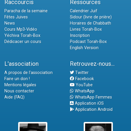
Raccourcis
Ressources
Paracha de la semaine
Calendrier Juif
Fêtes Juives
Sidour (livre de prière)
News
Horaires de Chabbath
Cours Mp3-Vidéo
Livres Torah-Box
Yéchiva Torah-Box
Inscription
Dédicacer un cours
Podcast Torah-Box
English Version
L'association
Retrouvez-nous...
A propos de l'association
Twitter
Faire un don !
Facebook
Mentions légales
YouTube
Nous contacter
WhatsApp
Aide (FAQ)
WhatsApp Femmes
Application iOS
Application Android