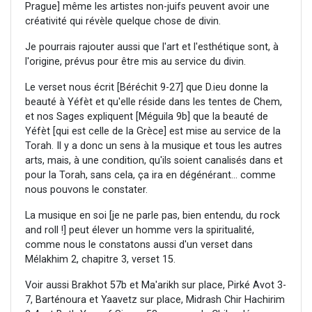
Prague] même les artistes non-juifs peuvent avoir une
créativité qui révèle quelque chose de divin.
Je pourrais rajouter aussi que l'art et l'esthétique sont, à
l'origine, prévus pour être mis au service du divin.
Le verset nous écrit [Béréchit 9-27] que D.ieu donne la
beauté à Yéfèt et qu'elle réside dans les tentes de Chem,
et nos Sages expliquent [Méguila 9b] que la beauté de
Yéfèt [qui est celle de la Grèce] est mise au service de la
Torah. Il y a donc un sens à la musique et tous les autres
arts, mais, à une condition, qu'ils soient canalisés dans et
pour la Torah, sans cela, ça ira en dégénérant... comme
nous pouvons le constater.
La musique en soi [je ne parle pas, bien entendu, du rock
and roll !] peut élever un homme vers la spiritualité,
comme nous le constatons aussi d'un verset dans
Mélakhim 2, chapitre 3, verset 15.
Voir aussi Brakhot 57b et Ma'arikh sur place, Pirké Avot 3-
7, Barténoura et Yaavetz sur place, Midrash Chir Hachirim