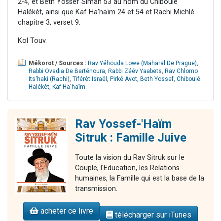
2-4, et Beth Yossef Siman 53 au nom du Chiboulé
Halékèt, ainsi que Kaf Ha'haïm 24 et 54 et Rachi Michlé
chapitre 3, verset 9.
Kol Touv.
Mékorot / Sources :
Rav Yéhouda Lowe (Maharal De Prague)
,
Rabbi Ovadia De Barténoura
,
Rabbi Zéév Yaabets
,
Rav Chlomo
Its'haki (Rachi)
,
Tiférèt Israël
,
Pirké Avot
,
Beth Yossef
,
Chiboulé
Halékèt
,
Kaf Ha'haïm
.
Rav Yossef-'Haïm
Sitruk : Famille Juive
Toute la vision du Rav Sitruk sur le
Couple, l'Education, les Relations
humaines, la Famille qui est la base de la
transmission.
acheter ce livre
télécharger sur iTunes