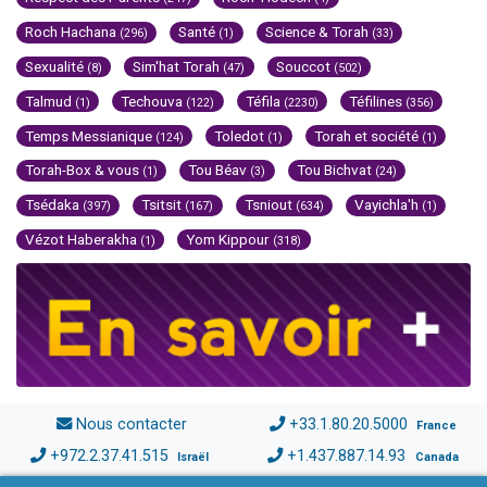
Roch Hachana
Santé
Science & Torah
(296)
(1)
(33)
Sexualité
Sim'hat Torah
Souccot
(8)
(47)
(502)
Talmud
Techouva
Téfila
Téfilines
(1)
(122)
(2230)
(356)
Temps Messianique
Toledot
Torah et société
(124)
(1)
(1)
Torah-Box & vous
Tou Béav
Tou Bichvat
(1)
(3)
(24)
Tsédaka
Tsitsit
Tsniout
Vayichla'h
(397)
(167)
(634)
(1)
Vézot Haberakha
Yom Kippour
(1)
(318)
Nous contacter
+33.1.80.20.5000
France
+972.2.37.41.515
+1.437.887.14.93
Israël
Canada