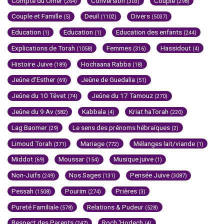
Compte du Omer
Conversion
Couple
(264)
(303)
(298)
Couple et Famille
Deuil
Divers
(5)
(1102)
(5037)
Education
Education
Education des enfants
(1)
(1)
(244)
Explications de Torah
Femmes
Hassidout
(1058)
(316)
(4)
Histoire Juive
Hochaana Rabba
(189)
(18)
Jeûne d'Esther
Jeûne de Guedalia
(69)
(51)
Jeûne du 10 Tévet
Jeûne du 17 Tamouz
(74)
(270)
Jeûne du 9 Av
Kabbala
Kriat haTorah
(582)
(4)
(220)
Lag Baomer
Le sens des prénoms hébraïques
(29)
(2)
Limoud Torah
Mariage
Mélanges lait/viande
(371)
(772)
(1)
Middot
Moussar
Musique juive
(69)
(154)
(1)
Non-Juifs
Nos Sages
Pensée Juive
(249)
(131)
(3087)
Pessah
Pourim
Prières
(1508)
(274)
(3)
Pureté Familiale
Relations & Pudeur
(578)
(528)
Respect des Parents
Roch 'Hodech
(247)
(4)