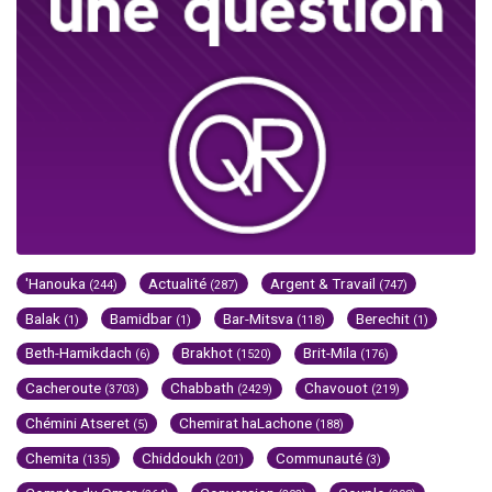
'Hanouka
Actualité
Argent & Travail
(244)
(287)
(747)
Balak
Bamidbar
Bar-Mitsva
Berechit
(1)
(1)
(118)
(1)
Beth-Hamikdach
Brakhot
Brit-Mila
(6)
(1520)
(176)
Cacheroute
Chabbath
Chavouot
(3703)
(2429)
(219)
Chémini Atseret
Chemirat haLachone
(5)
(188)
Chemita
Chiddoukh
Communauté
(135)
(201)
(3)