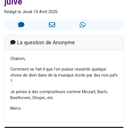
juive
2 personnes viennent de nous rejoindre sur WhatsApp
Rédigé le Jeudi 10 Avril 2025
Eli vient de donner son Maasser
Lisbel Esther vient de donner son Maasser
3 personnes viennent de faire un don pour Événements Torah-Box
2 personnes viennent de nous rejoindre sur WhatsApp
La question de Anonyme
Chalom,
Comment se fait-il que l'on puisse ressentir quelque
chose de divin dans de la musique écrite par des non-juifs
?
Je pense à des compositeurs comme Mozart, Bach,
Beethoven, Chopin, etc.
Merci.