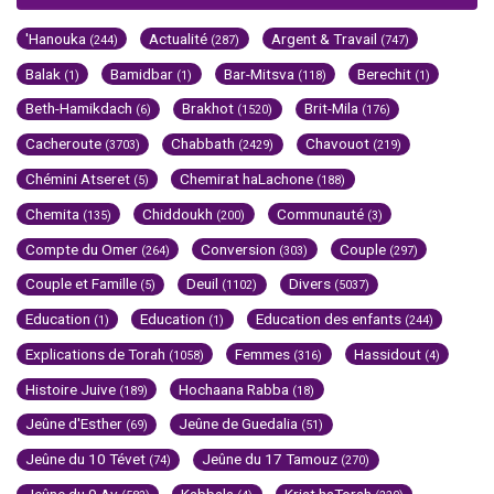
'Hanouka
Actualité
Argent & Travail
(244)
(287)
(747)
Balak
Bamidbar
Bar-Mitsva
Berechit
(1)
(1)
(118)
(1)
Beth-Hamikdach
Brakhot
Brit-Mila
(6)
(1520)
(176)
Cacheroute
Chabbath
Chavouot
(3703)
(2429)
(219)
Chémini Atseret
Chemirat haLachone
(5)
(188)
Chemita
Chiddoukh
Communauté
(135)
(200)
(3)
Compte du Omer
Conversion
Couple
(264)
(303)
(297)
Couple et Famille
Deuil
Divers
(5)
(1102)
(5037)
Education
Education
Education des enfants
(1)
(1)
(244)
Explications de Torah
Femmes
Hassidout
(1058)
(316)
(4)
Histoire Juive
Hochaana Rabba
(189)
(18)
Jeûne d'Esther
Jeûne de Guedalia
(69)
(51)
Jeûne du 10 Tévet
Jeûne du 17 Tamouz
(74)
(270)