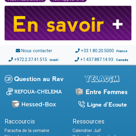
Nous contacter
+33.1.80.20.5000
France
+972.2.37.41.515
+1.437.887.14.93
Israël
Canada
Raccourcis
Ressources
Paracha de la semaine
Calendrier Juif