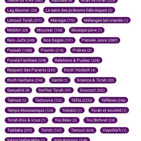
Jeûne du 9 Av
Kabbala
Kriat haTorah
(582)
(4)
(220)
Lag Baomer
Le sens des prénoms hébraïques
(29)
(2)
Limoud Torah
Mariage
Mélanges lait/viande
(371)
(772)
(1)
Middot
Moussar
Musique juive
(69)
(154)
(1)
Non-Juifs
Nos Sages
Pensée Juive
(249)
(131)
(3087)
Pessah
Pourim
Prières
(1508)
(274)
(3)
Pureté Familiale
Relations & Pudeur
(578)
(528)
Respect des Parents
Roch 'Hodech
(247)
(4)
Roch Hachana
Santé
Science & Torah
(296)
(1)
(33)
Sexualité
Sim'hat Torah
Souccot
(8)
(47)
(502)
Talmud
Techouva
Téfila
Téfilines
(1)
(122)
(2230)
(356)
Temps Messianique
Toledot
Torah et société
(124)
(1)
(1)
Torah-Box & vous
Tou Béav
Tou Bichvat
(1)
(3)
(24)
Tsédaka
Tsitsit
Tsniout
Vayichla'h
(397)
(167)
(634)
(1)
Vézot Haberakha
Yom Kippour
(1)
(318)