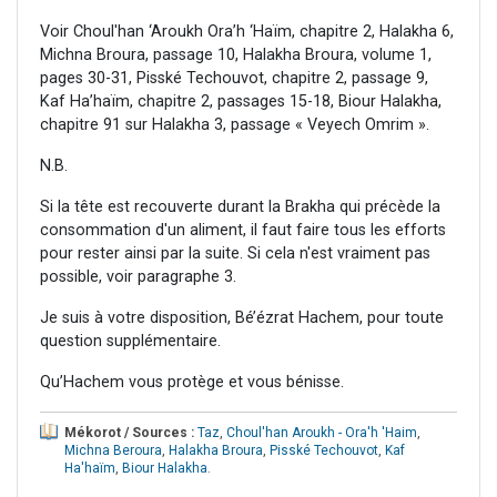
Voir Choul'han ‘Aroukh Ora’h ‘Haïm, chapitre 2, Halakha 6,
Michna Broura, passage 10, Halakha Broura, volume 1,
pages 30-31, Pisské Techouvot, chapitre 2, passage 9,
Kaf Ha’haïm, chapitre 2, passages 15-18, Biour Halakha,
chapitre 91 sur Halakha 3, passage « Veyech Omrim ».
N.B.
Si la tête est recouverte durant la Brakha qui précède la
consommation d'un aliment, il faut faire tous les efforts
pour rester ainsi par la suite. Si cela n'est vraiment pas
possible, voir paragraphe 3.
Je suis à votre disposition, Bé’ézrat Hachem, pour toute
question supplémentaire.
Qu’Hachem vous protège et vous bénisse.
Mékorot / Sources :
Taz
,
Choul'han Aroukh - Ora'h 'Haim
,
Michna Beroura
,
Halakha Broura
,
Pisské Techouvot
,
Kaf
Ha'haïm
,
Biour Halakha
.