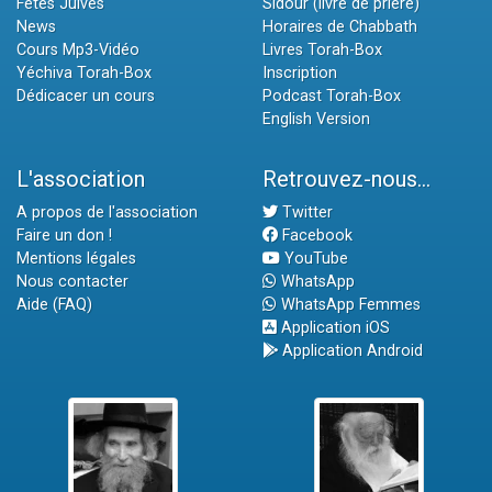
Fêtes Juives
Sidour (livre de prière)
News
Horaires de Chabbath
Cours Mp3-Vidéo
Livres Torah-Box
Yéchiva Torah-Box
Inscription
Dédicacer un cours
Podcast Torah-Box
English Version
L'association
Retrouvez-nous...
A propos de l'association
Twitter
Faire un don !
Facebook
Mentions légales
YouTube
Nous contacter
WhatsApp
Aide (FAQ)
WhatsApp Femmes
Application iOS
Application Android