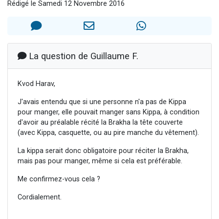
Rédigé le Samedi 12 Novembre 2016
13 personnes viennent de demander une bénédiction
30 personnes viennent de faire un don pour Sauvez la jambe de Yohan
Il reste 49 places pour étudier en groupe sur Zoom
12 nouvelles musiques dans Torah-Box Music
La question de Guillaume F.
29 personnes viennent de demander une bénédiction
Kvod Harav,
J'avais entendu que si une personne n'a pas de Kippa
pour manger, elle pouvait manger sans Kippa, à condition
d'avoir au préalable récité la Brakha la tête couverte
(avec Kippa, casquette, ou au pire manche du vêtement).
La kippa serait donc obligatoire pour réciter la Brakha,
mais pas pour manger, même si cela est préférable.
Me confirmez-vous cela ?
Cordialement.