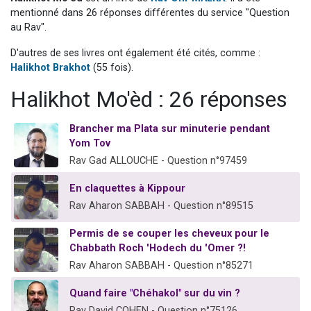
13 personnes viennent de demander une bénédiction
mentionné dans 26 réponses différentes du service "Question
au Rav".
30 personnes viennent de faire un don pour Sauvez la jambe de Yohan
D'autres de ses livres ont également été cités, comme :
Il reste 49 places pour étudier en groupe sur Zoom
Halikhot Brakhot
(55 fois).
12 nouvelles musiques dans Torah-Box Music
Halikhot Mo'èd : 26 réponses
29 personnes viennent de demander une bénédiction
Brancher ma Plata sur minuterie pendant
Yom Tov
Rav Gad ALLOUCHE - Question n°97459
En claquettes à Kippour
Rav Aharon SABBAH - Question n°89515
Permis de se couper les cheveux pour le
Chabbath Roch 'Hodech du 'Omer ?!
Rav Aharon SABBAH - Question n°85271
Quand faire "Chéhakol" sur du vin ?
Rav David COHEN - Question n°75126