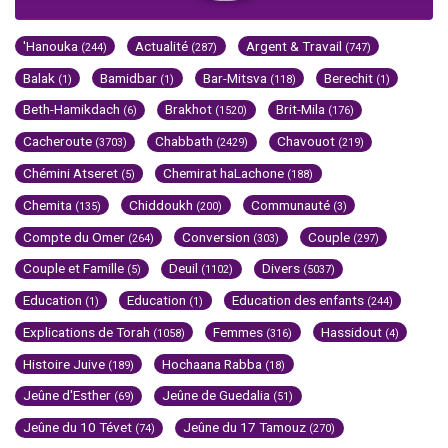
'Hanouka
Actualité
Argent & Travail
(244)
(287)
(747)
Balak
Bamidbar
Bar-Mitsva
Berechit
(1)
(1)
(118)
(1)
Beth-Hamikdach
Brakhot
Brit-Mila
(6)
(1520)
(176)
Cacheroute
Chabbath
Chavouot
(3703)
(2429)
(219)
Chémini Atseret
Chemirat haLachone
(5)
(188)
Chemita
Chiddoukh
Communauté
(135)
(200)
(3)
Compte du Omer
Conversion
Couple
(264)
(303)
(297)
Couple et Famille
Deuil
Divers
(5)
(1102)
(5037)
Education
Education
Education des enfants
(1)
(1)
(244)
Explications de Torah
Femmes
Hassidout
(1058)
(316)
(4)
Histoire Juive
Hochaana Rabba
(189)
(18)
Jeûne d'Esther
Jeûne de Guedalia
(69)
(51)
Jeûne du 10 Tévet
Jeûne du 17 Tamouz
(74)
(270)