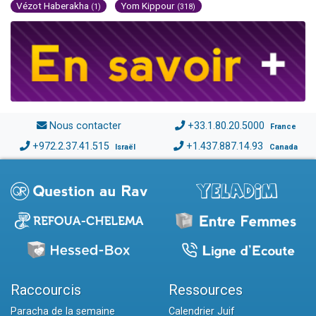
Vézot Haberakha
Yom Kippour
(1)
(318)
Nous contacter
+33.1.80.20.5000
France
+972.2.37.41.515
+1.437.887.14.93
Israël
Canada
Raccourcis
Ressources
Paracha de la semaine
Calendrier Juif