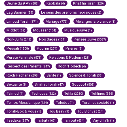
Jeûne du 9 Av
Kabbala
Kriat haTorah
(582)
(4)
(220)
Lag Baomer
Le sens des prénoms hébraïques
(29)
(2)
Limoud Torah
Mariage
Mélanges lait/viande
(371)
(772)
(1)
Middot
Moussar
Musique juive
(69)
(154)
(1)
Non-Juifs
Nos Sages
Pensée Juive
(249)
(131)
(3087)
Pessah
Pourim
Prières
(1508)
(274)
(3)
Pureté Familiale
Relations & Pudeur
(578)
(528)
Respect des Parents
Roch 'Hodech
(247)
(4)
Roch Hachana
Santé
Science & Torah
(296)
(1)
(33)
Sexualité
Sim'hat Torah
Souccot
(8)
(47)
(502)
Talmud
Techouva
Téfila
Téfilines
(1)
(122)
(2230)
(356)
Temps Messianique
Toledot
Torah et société
(124)
(1)
(1)
Torah-Box & vous
Tou Béav
Tou Bichvat
(1)
(3)
(24)
Tsédaka
Tsitsit
Tsniout
Vayichla'h
(397)
(167)
(634)
(1)