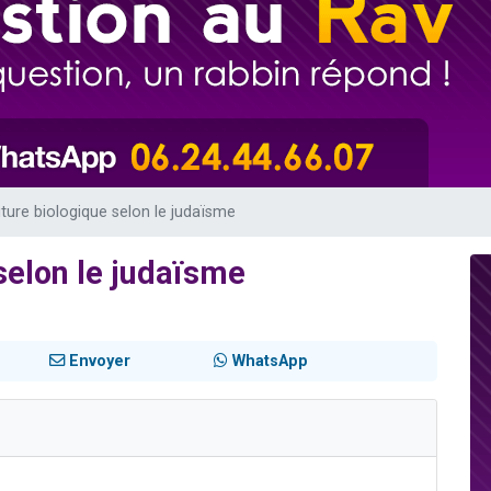
viennent de nous rejoindre sur WhatsApp
les musiques dans Torah-Box Music
es viennent de faire un don pour Tsédaka : pauvres d'Israel
sion radio : Visions de grandeur n°104 : Le Chabbath et le Birkat Hamazone à 
viennent de nous rejoindre sur WhatsApp
iture biologique selon le judaïsme
selon le judaïsme
Envoyer
WhatsApp