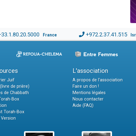
+33.1.80.20.5000
+972.2.37.41.515
France
Is
ources
L'association
ier Juif
A propos de l'association
(livre de prière)
Faire un don !
es de Chabbath
Mentions légales
 Torah-Box
Nous contacter
tion
Aide (FAQ)
t Torah-Box
 Version