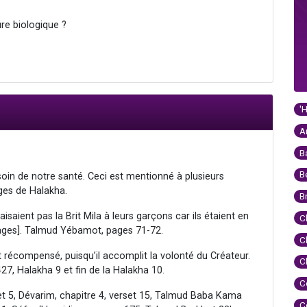
ure biologique ?
'
A
B
B
oin de notre santé. Ceci est mentionné à plusieurs
ges de Halakha.
B
isaient pas la Brit Mila à leurs garçons car ils étaient en
C
Sages]. Talmud Yébamot, pages 71-72.
C
 récompensé, puisqu’il accomplit la volonté du Créateur.
C
27, Halakha 9 et fin de la Halakha 10.
C
rset 5, Dévarim, chapitre 4, verset 15, Talmud Baba Kama
C