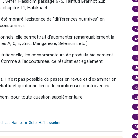
 1, Séfer ‘Hassidim passage 675, Talmud Brakhot 22b,
chapitre 11, Halakha 4.
C
E
 été montré l'existence de "différences nutritives" en
en consommer.
E
tionnels, elle permettrait d'augmenter remarquablement la
E
nes A, C, E, Zinc, Manganèse, Sélénium, etc.].
H
tritionnelle, les consommateurs de produits bio seraient
H
. Comme à l'accoutumée, ce résultat est également
J
J
s, il n'est pas possible de passer en revue et d'examiner en
 débattu et qui donne lieu à de nombreuses controverses.
K
hem, pour toute question supplémentaire.
L
L
L
ichpat
,
Rambam
,
Séfer Ha'hassidim
.
M
M