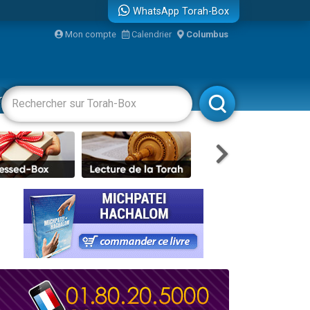
WhatsApp Torah-Box
Mon compte
Calendrier
Columbus
bre
racha
Divertissements
Livres
Rabbanim