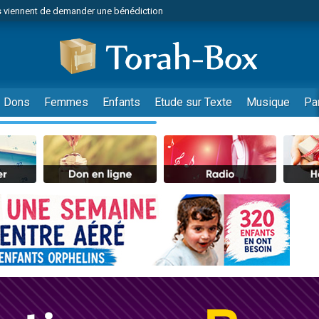
 viennent de demander une bénédiction
49 places pour étudier en groupe sur Zoom
nes viennent de faire un don pour Diane, 80 ans, dans un appartement insalu
 donner son Maasser
viennent de nous rejoindre sur WhatsApp
Dons
Femmes
Enfants
Etude sur Texte
Musique
Pa
viennent de nous rejoindre sur WhatsApp
de donner son Maasser
es viennent de faire un don pour 5 jours de vacances aux Orphelins
viennent de nous rejoindre sur WhatsApp
 viennent de demander une bénédiction
49 places pour étudier en groupe sur Zoom
nnes viennent de faire un don pour Sauvez la jambe de Yohan
lles musiques dans Torah-Box Music
viennent de nous rejoindre sur WhatsApp
viennent de nous rejoindre sur WhatsApp