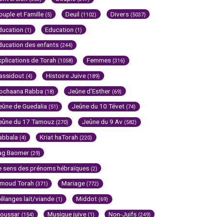
ouple et Famille
Deuil
Divers
(5)
(1102)
(5037)
ducation
Education
(1)
(1)
ducation des enfants
(244)
xplications de Torah
Femmes
(1058)
(316)
assidout
Histoire Juive
(4)
(189)
ochaana Rabba
Jeûne d'Esther
(18)
(69)
eûne de Guedalia
Jeûne du 10 Tévet
(51)
(74)
eûne du 17 Tamouz
Jeûne du 9 Av
(270)
(582)
abbala
Kriat haTorah
(4)
(220)
ag Baomer
(29)
e sens des prénoms hébraïques
(2)
imoud Torah
Mariage
(371)
(772)
élanges lait/viande
Middot
(1)
(69)
oussar
Musique juive
Non-Juifs
(154)
(1)
(249)