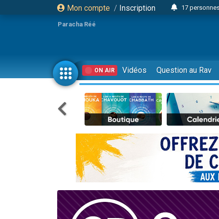
Mon compte
/
Inscription
17 personnes
Il reste 
Paracha Réé
23 person
Eva vient de
4 personnes 
Vidéos
Question au Rav
ON AIR
3 personnes 
Odaya vient 
3 personn
2 personnes 
13 personnes
Il reste 
30 perso
12 nouve
3 personnes 
2 personnes 