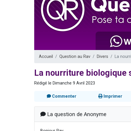
3 personnes 
2 nouvel
8 personn
Nouvelle émis
4 personnes 
Accueil
Question au Rav
Divers
La nourr
La nourriture biologique 
Rédigé le Dimanche 9 Avril 2023
Commenter
Imprimer
La question de Anonyme
Bonjour Rav,