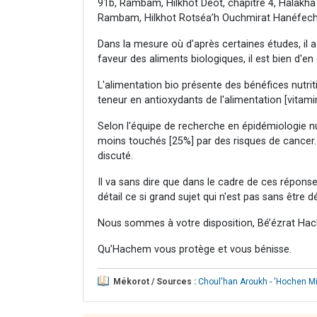
91b, Rambam, Hilkhot Déot, chapitre 4, Halakha
Rambam, Hilkhot Rotséa’h Ouchmirat Hanéfech, 
Dans la mesure où d'après certaines études, il a
faveur des aliments biologiques, il est bien d'
L'alimentation bio présente des bénéfices nutri
teneur en antioxydants de l'alimentation [vitami
Selon l'équipe de recherche en épidémiologie nu
moins touchés [25%] par des risques de cancer
discuté.
Il va sans dire que dans le cadre de ces réponse
détail ce si grand sujet qui n'est pas sans être
Nous sommes à votre disposition, Bé’ézrat Hac
Qu’Hachem vous protège et vous bénisse.
Mékorot / Sources :
Choul'han Aroukh - 'Hochen M