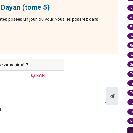
 Dayan (tome 5)
N
P
êtes posées un jour, ou vous vous les poserez dans
P
R
R
S
S
z-vous aimé ?
T
NON
T
T
T
s
T
V