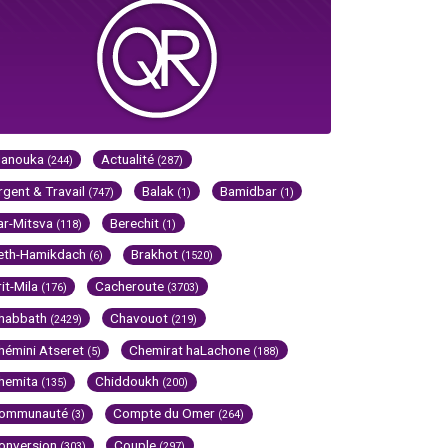
Hanouka
Actualité
(244)
(287)
rgent & Travail
Balak
Bamidbar
(747)
(1)
(1)
ar-Mitsva
Berechit
(118)
(1)
eth-Hamikdach
Brakhot
(6)
(1520)
rit-Mila
Cacheroute
(176)
(3703)
habbath
Chavouot
(2429)
(219)
hémini Atseret
Chemirat haLachone
(5)
(188)
hemita
Chiddoukh
(135)
(200)
ommunauté
Compte du Omer
(3)
(264)
onversion
Couple
(303)
(297)