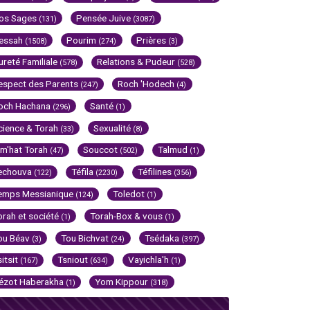
os Sages
Pensée Juive
(131)
(3087)
essah
Pourim
Prières
(1508)
(274)
(3)
ureté Familiale
Relations & Pudeur
(578)
(528)
espect des Parents
Roch 'Hodech
(247)
(4)
och Hachana
Santé
(296)
(1)
cience & Torah
Sexualité
(33)
(8)
im'hat Torah
Souccot
Talmud
(47)
(502)
(1)
echouva
Téfila
Téfilines
(122)
(2230)
(356)
emps Messianique
Toledot
(124)
(1)
orah et société
Torah-Box & vous
(1)
(1)
ou Béav
Tou Bichvat
Tsédaka
(3)
(24)
(397)
sitsit
Tsniout
Vayichla'h
(167)
(634)
(1)
ézot Haberakha
Yom Kippour
(1)
(318)