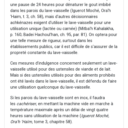
une pause de 24 heures pour dénaturer le gout imbibé
dans les parois du lave-vaisselle (Iguerot Moché, Ora'h
'Haim, t. 3, ch. 58), mais d'autres décisionnaires
achkénazes exigent d'utiliser le lave-vaisselle pour une
utilisation unique (lactée ou carnée) (Mitba'h Kahalakha,
p. 160; Badei Hachoul'han, ch. 95, par. 81). On optera pour
une telle mesure de rigueur, surtout dans les
établissements publics, car il est difficile de s'assurer de la
propreté constante du lave-vaisselle.
Ces mesures d’indulgence concernent seulement un lave-
vaisselle utilisé pour des ustensiles de viande et de lait.
Mais si des ustensiles utilisés pour des aliments prohibés
ont été lavés dans le lave-vaisselle, il est défendu de faire
une utilisation quelconque du lave-vaisselle.
Si les parois du lave-vaisselle sont en inox, il faudra
les
cachériser
, en mettant la machine vide en marche à
température maximale après un délai de vingt quatre
heures sans utilisation de la machine (
Iguerot Moché,
Ora’h ‘Haïm,
tome 3, chapitre 58).