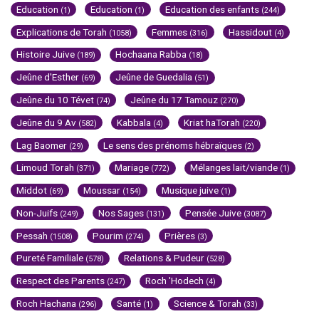
Education
Education
Education des enfants
(1)
(1)
(244)
Explications de Torah
Femmes
Hassidout
(1058)
(316)
(4)
Histoire Juive
Hochaana Rabba
(189)
(18)
Jeûne d'Esther
Jeûne de Guedalia
(69)
(51)
Jeûne du 10 Tévet
Jeûne du 17 Tamouz
(74)
(270)
Jeûne du 9 Av
Kabbala
Kriat haTorah
(582)
(4)
(220)
Lag Baomer
Le sens des prénoms hébraïques
(29)
(2)
Limoud Torah
Mariage
Mélanges lait/viande
(371)
(772)
(1)
Middot
Moussar
Musique juive
(69)
(154)
(1)
Non-Juifs
Nos Sages
Pensée Juive
(249)
(131)
(3087)
Pessah
Pourim
Prières
(1508)
(274)
(3)
Pureté Familiale
Relations & Pudeur
(578)
(528)
Respect des Parents
Roch 'Hodech
(247)
(4)
Roch Hachana
Santé
Science & Torah
(296)
(1)
(33)