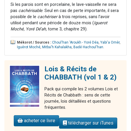
Si les parois sont en porcelaine, le lave-vaisselle ne sera
pas
cachérisable
. Seul en cas de perte importante, il sera
possible de le
cachériser
à trois reprises, sans l’avoir
utilisé pendant une période de douze mois (
Iguerot
Moché, Yoré Dé’ah,
tome 3, chapitre 29).
Mékorot / Sources :
Choul'han 'Aroukh - Yoré Déa
,
Yabi'a Omèr
,
Iguérot Moché
,
Mitba'h Kahalakha
,
Badé Hachoul'han
.
Lois & Récits de
CHABBATH (vol 1 & 2)
Pack qui compile les 2 volumes Lois et
Récits de Chabbath : sens de cette
journée, lois détaillées et questions
fréquentes.
acheter ce livre
télécharger sur iTunes