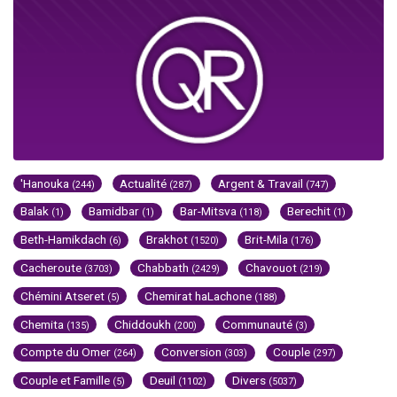
'Hanouka
Actualité
Argent & Travail
(244)
(287)
(747)
Balak
Bamidbar
Bar-Mitsva
Berechit
(1)
(1)
(118)
(1)
Beth-Hamikdach
Brakhot
Brit-Mila
(6)
(1520)
(176)
Cacheroute
Chabbath
Chavouot
(3703)
(2429)
(219)
Chémini Atseret
Chemirat haLachone
(5)
(188)
Chemita
Chiddoukh
Communauté
(135)
(200)
(3)
Compte du Omer
Conversion
Couple
(264)
(303)
(297)
Couple et Famille
Deuil
Divers
(5)
(1102)
(5037)