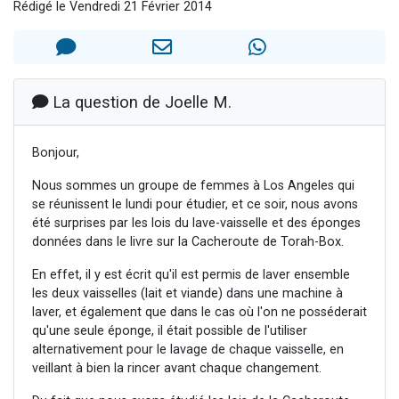
Rédigé le Vendredi 21 Février 2014
Nouvelle émission radio : Visions de grandeur n°104 : Le Chabbath et le Birkat Hamazone à travers le temps
61 personnes viennent de demander une bénédiction
Ariel vient de donner son Maasser
Il reste 49 places pour étudier en groupe sur Zoom
La question de Joelle M.
Eva vient de donner son Maasser
Bonjour,
Nous sommes un groupe de femmes à Los Angeles qui
se réunissent le lundi pour étudier, et ce soir, nous avons
été surprises par les lois du lave-vaisselle et des éponges
données dans le livre sur la Cacheroute de Torah-Box.
En effet, il y est écrit qu'il est permis de laver ensemble
les deux vaisselles (lait et viande) dans une machine à
laver, et également que dans le cas où l'on ne posséderait
qu'une seule éponge, il était possible de l'utiliser
alternativement pour le lavage de chaque vaisselle, en
veillant à bien la rincer avant chaque changement.