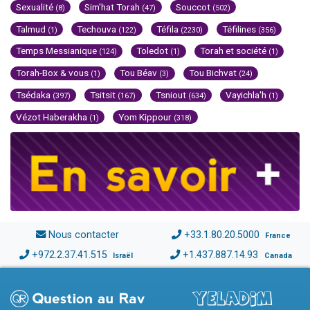
Sexualité
Sim'hat Torah
Souccot
(8)
(47)
(502)
Talmud
Techouva
Téfila
Téfilines
(1)
(122)
(2230)
(356)
Temps Messianique
Toledot
Torah et société
(124)
(1)
(1)
Torah-Box & vous
Tou Béav
Tou Bichvat
(1)
(3)
(24)
Tsédaka
Tsitsit
Tsniout
Vayichla'h
(397)
(167)
(634)
(1)
Vézot Haberakha
Yom Kippour
(1)
(318)
Nous contacter
+33.1.80.20.5000
France
+972.2.37.41.515
+1.437.887.14.93
Israël
Canada