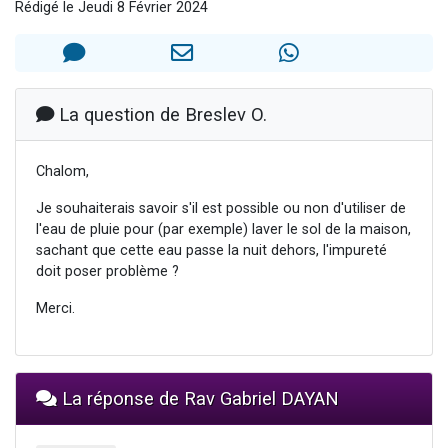
Rédigé le Jeudi 8 Février 2024
13 personnes viennent de demander une bénédiction
30 personnes viennent de faire un don pour Sauvez la jambe de Yohan
Il reste 49 places pour étudier en groupe sur Zoom
12 nouvelles musiques dans Torah-Box Music
La question de Breslev O.
29 personnes viennent de demander une bénédiction
Chalom,
Je souhaiterais savoir s'il est possible ou non d'utiliser de
l'eau de pluie pour (par exemple) laver le sol de la maison,
sachant que cette eau passe la nuit dehors, l'impureté
doit poser problème ?
Merci.
La réponse de Rav Gabriel DAYAN