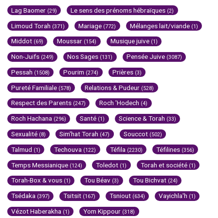
Lag Baomer
Le sens des prénoms hébraïques
(29)
(2)
Limoud Torah
Mariage
Mélanges lait/viande
(371)
(772)
(1)
Middot
Moussar
Musique juive
(69)
(154)
(1)
Non-Juifs
Nos Sages
Pensée Juive
(249)
(131)
(3087)
Pessah
Pourim
Prières
(1508)
(274)
(3)
Pureté Familiale
Relations & Pudeur
(578)
(528)
Respect des Parents
Roch 'Hodech
(247)
(4)
Roch Hachana
Santé
Science & Torah
(296)
(1)
(33)
Sexualité
Sim'hat Torah
Souccot
(8)
(47)
(502)
Talmud
Techouva
Téfila
Téfilines
(1)
(122)
(2230)
(356)
Temps Messianique
Toledot
Torah et société
(124)
(1)
(1)
Torah-Box & vous
Tou Béav
Tou Bichvat
(1)
(3)
(24)
Tsédaka
Tsitsit
Tsniout
Vayichla'h
(397)
(167)
(634)
(1)
Vézot Haberakha
Yom Kippour
(1)
(318)