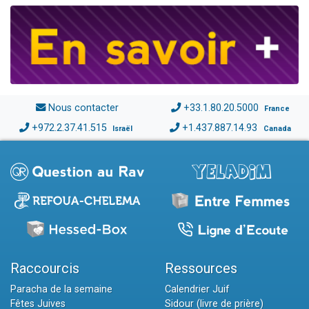
Nous contacter
+33.1.80.20.5000
France
+972.2.37.41.515
+1.437.887.14.93
Israël
Canada
Raccourcis
Ressources
Paracha de la semaine
Calendrier Juif
Fêtes Juives
Sidour (livre de prière)