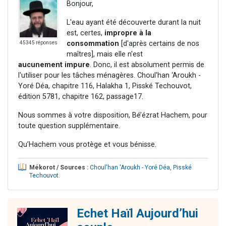
Bonjour,
L'eau ayant été découverte durant la nuit
est, certes,
impropre à la
consommation
[d'après certains de nos
45345 réponses
maîtres], mais elle n'est
aucunement impure
. Donc, il est absolument permis de
l'utiliser pour les tâches ménagères. Choul'han ‘Aroukh -
Yoré Déa, chapitre 116, Halakha 1, Pisské Techouvot,
édition 5781, chapitre 162, passage17.
Nous sommes à votre disposition, Bé’ézrat Hachem, pour
toute question supplémentaire.
Qu’Hachem vous protège et vous bénisse.
Mékorot / Sources :
Choul'han 'Aroukh - Yoré Déa
,
Pisské
Techouvot
.
Echet Haïl Aujourd’hui