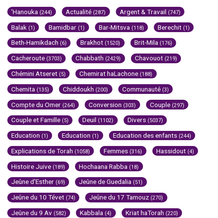
'Hanouka
Actualité
Argent & Travail
(244)
(287)
(747)
Balak
Bamidbar
Bar-Mitsva
Berechit
(1)
(1)
(118)
(1)
Beth-Hamikdach
Brakhot
Brit-Mila
(6)
(1520)
(176)
Cacheroute
Chabbath
Chavouot
(3703)
(2429)
(219)
Chémini Atseret
Chemirat haLachone
(5)
(188)
Chemita
Chiddoukh
Communauté
(135)
(200)
(3)
Compte du Omer
Conversion
Couple
(264)
(303)
(297)
Couple et Famille
Deuil
Divers
(5)
(1102)
(5037)
Education
Education
Education des enfants
(1)
(1)
(244)
Explications de Torah
Femmes
Hassidout
(1058)
(316)
(4)
Histoire Juive
Hochaana Rabba
(189)
(18)
Jeûne d'Esther
Jeûne de Guedalia
(69)
(51)
Jeûne du 10 Tévet
Jeûne du 17 Tamouz
(74)
(270)
Jeûne du 9 Av
Kabbala
Kriat haTorah
(582)
(4)
(220)