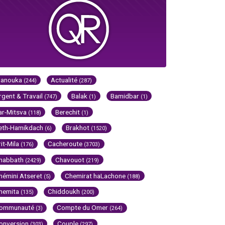
Hanouka
Actualité
(244)
(287)
rgent & Travail
Balak
Bamidbar
(747)
(1)
(1)
ar-Mitsva
Berechit
(118)
(1)
eth-Hamikdach
Brakhot
(6)
(1520)
rit-Mila
Cacheroute
(176)
(3703)
habbath
Chavouot
(2429)
(219)
hémini Atseret
Chemirat haLachone
(5)
(188)
hemita
Chiddoukh
(135)
(200)
ommunauté
Compte du Omer
(3)
(264)
onversion
Couple
(303)
(297)