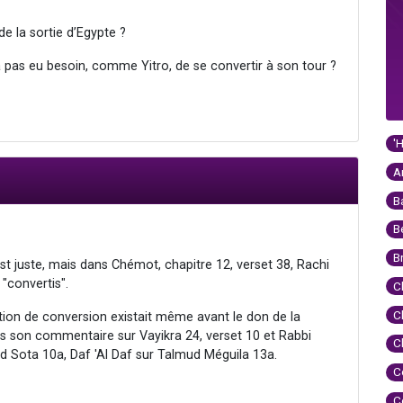
de la sortie d’Egypte ?
n’a pas eu besoin, comme Yitro, de se convertir à son tour ?
'
A
B
B
B
 juste, mais dans Chémot, chapitre 12, verset 38, Rachi
 "convertis".
C
C
tion de conversion existait même avant le don de la
 son commentaire sur Vayikra 24, verset 10 et Rabbi
C
ud Sota 10a, Daf 'Al Daf sur Talmud Méguila 13a.
C
C