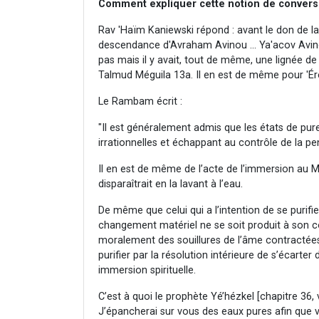
Comment expliquer cette notion de convers
Rav 'Haïm Kaniewski répond : avant le don de la 
descendance d'Avraham Avinou ... Ya'acov Avinou"
pas mais il y avait, tout de même, une lignée de la
Talmud Méguila 13a. Il en est de même pour 'Ér
Le Rambam écrit :
"Il est généralement admis que les états de pure
irrationnelles et échappant au contrôle de la p
Il en est de même de l’acte de l’immersion au Mi
disparaîtrait en la lavant à l’eau.
De même que celui qui a l’intention de se purifi
changement matériel ne se soit produit à son cor
moralement des souillures de l’âme contractées
purifier par la résolution intérieure de s’écarte
immersion spirituelle.
C’est à quoi le prophète Yé’hézkel [chapitre 36, 
J’épancherai sur vous des eaux pures afin que v