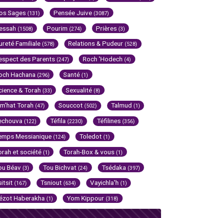
os Sages
Pensée Juive
(131)
(3087)
essah
Pourim
Prières
(1508)
(274)
(3)
ureté Familiale
Relations & Pudeur
(578)
(528)
espect des Parents
Roch 'Hodech
(247)
(4)
och Hachana
Santé
(296)
(1)
cience & Torah
Sexualité
(33)
(8)
im'hat Torah
Souccot
Talmud
(47)
(502)
(1)
echouva
Téfila
Téfilines
(122)
(2230)
(356)
emps Messianique
Toledot
(124)
(1)
orah et société
Torah-Box & vous
(1)
(1)
ou Béav
Tou Bichvat
Tsédaka
(3)
(24)
(397)
sitsit
Tsniout
Vayichla'h
(167)
(634)
(1)
ézot Haberakha
Yom Kippour
(1)
(318)