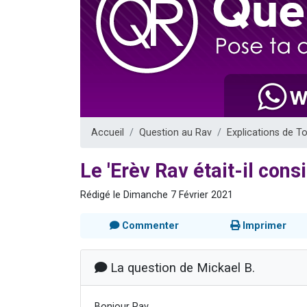
13 personnes
30 perso
Il reste 
12 nouve
29 personnes
Accueil
Question au Rav
Explications de T
Le 'Erèv Rav était-il con
Rédigé le Dimanche 7 Février 2021
Commenter
Imprimer
La question de Mickael B.
Bonjour Rav,