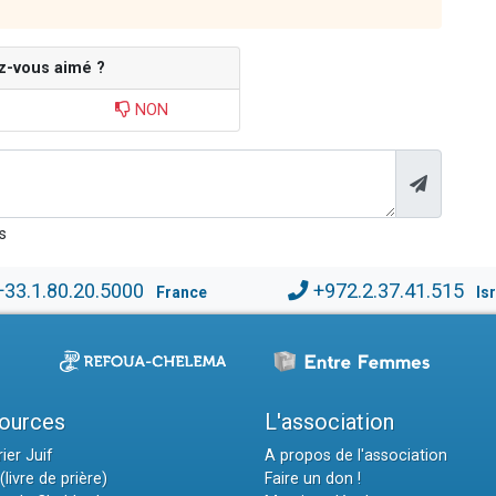
z-vous aimé ?
NON
s
+33.1.80.20.5000
+972.2.37.41.515
France
Is
ources
L'association
ier Juif
A propos de l'association
(livre de prière)
Faire un don !