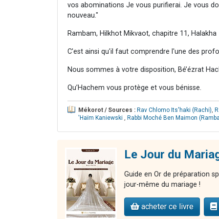
vos abominations Je vous purifierai. Je vous do
nouveau."
Rambam, Hilkhot Mikvaot, chapitre 11, Halakha 1
C'est ainsi qu'il faut comprendre l'une des prof
Nous sommes à votre disposition, Bé’ézrat Hac
Qu’Hachem vous protège et vous bénisse.
Mékorot / Sources :
Rav Chlomo Its'haki (Rachi)
,
R
'Haïm Kaniewski
,
Rabbi Moché Ben Maimon (Ramb
Le Jour du Mariag
Guide en Or de préparation spi
jour-même du mariage !
acheter ce livre