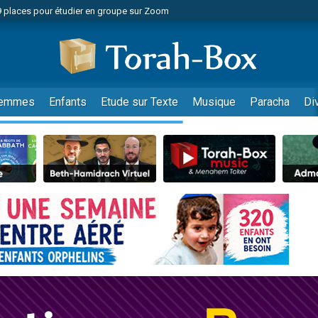
49 places pour étudier en groupe sur Zoom
nes viennent de faire un don pour Diane, 80 ans, dans un appartement insalu
viennent de nous rejoindre sur WhatsApp
viennent de nous rejoindre sur WhatsApp
es viennent de faire un don pour Reloger Rivka, 6 enfants, victime de violences
emmes
Enfants
Etude sur Texte
Musique
Paracha
Di
es viennent de faire un don pour 1 Journée de Vacances Pour les Enfants
 viennent de demander une bénédiction
viennent de nous rejoindre sur WhatsApp
49 places pour étudier en groupe sur Zoom
 donner son Maasser
viennent de nous rejoindre sur WhatsApp
viennent de nous rejoindre sur WhatsApp
de donner son Maasser
es viennent de faire un don pour 5 jours de vacances aux Orphelins
viennent de nous rejoindre sur WhatsApp