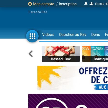
Mon compte
/
Inscription
Il reste 
16 person
Paracha Réé
2 personnes 
6 personnes 
4 personn
Vidéos
Question au Rav
Dons
F
2 personn
17 personnes
4 personnes 
Il reste 
Eva vient de
4 personnes 
3 personnes 
Odaya vient 
3 personn
2 personnes 