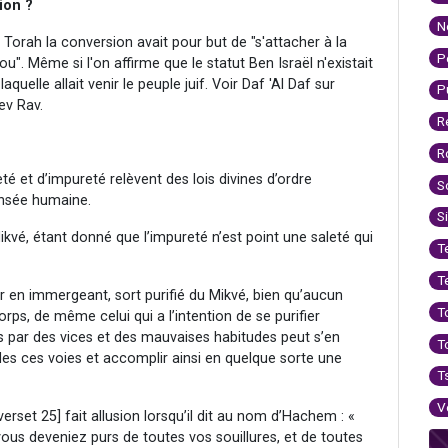
ion ?
N
Torah la conversion avait pour but de "s'attacher à la
P
. Même si l'on affirme que le statut Ben Israël n'existait
quelle allait venir le peuple juif. Voir Daf 'Al Daf sur
P
ev Rav.
R
R
té et d’impureté relèvent des lois divines d’ordre
S
ensée humaine.
S
kvé, étant donné que l’impureté n’est point une saleté qui
T
T
er en immergeant, sort purifié du Mikvé, bien qu’aucun
T
ps, de même celui qui a l’intention de se purifier
 par des vices et des mauvaises habitudes peut s’en
T
r des ces voies et accomplir ainsi en quelque sorte une
T
V
verset 25] fait allusion lorsqu’il dit au nom d’Hachem : «
ous deveniez purs de toutes vos souillures, et de toutes