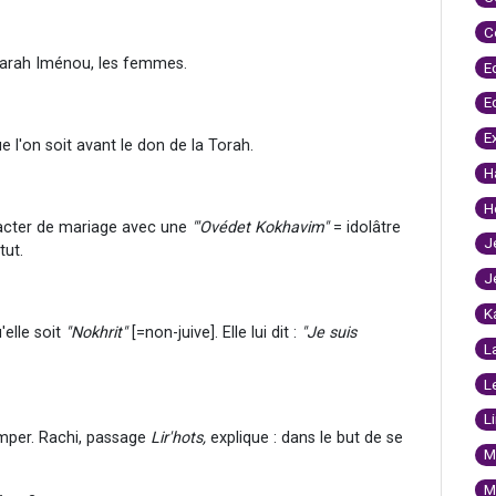
C
arah Iménou, les femmes.
E
E
E
e l'on soit avant le don de la Torah.
H
H
acter de mariage avec une
"'Ovédet Kokhavim"
= idolâtre
J
tut.
J
K
'elle soit
"Nokhrit"
[=non-juive]. Elle lui dit :
"Je suis
L
L
L
remper. Rachi, passage
Lir'hots,
explique : dans le but de se
M
M