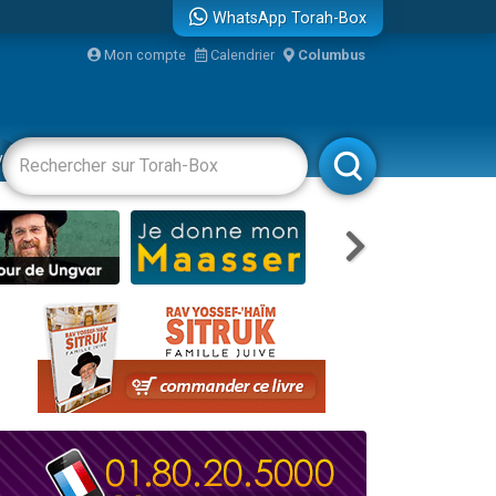
WhatsApp Torah-Box
bre
Mon compte
Calendrier
Columbus
...
vertissements
Livres
Rabbanim