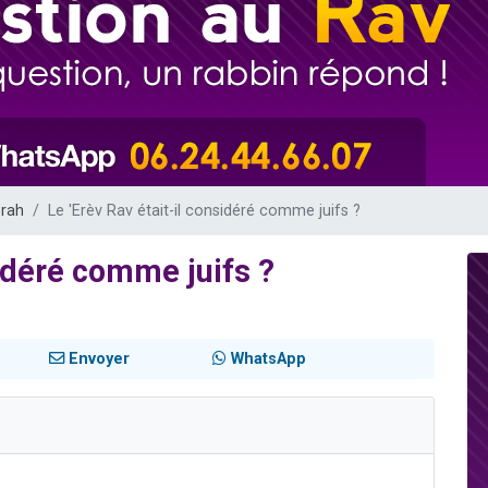
 viennent de demander une bénédiction
nnes viennent de faire un don pour Sauvez la jambe de Yohan
49 places pour étudier en groupe sur Zoom
lles musiques dans Torah-Box Music
 viennent de demander une bénédiction
orah
Le 'Erèv Rav était-il considéré comme juifs ?
sidéré comme juifs ?
Envoyer
WhatsApp