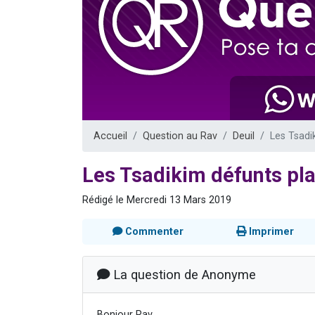
Il reste 
12 nouve
3 personnes 
2 personnes 
2 personnes 
Accueil
Question au Rav
Deuil
Les Tsadi
Les Tsadikim défunts pla
Rédigé le Mercredi 13 Mars 2019
Commenter
Imprimer
La question de Anonyme
Bonjour Rav,