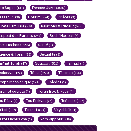
os Sages
Pensée Juive
(131)
(3087)
essah
Pourim
Prières
(1508)
(274)
(3)
ureté Familiale
Relations & Pudeur
(578)
(528)
espect des Parents
Roch 'Hodech
(247)
(4)
och Hachana
Santé
(296)
(1)
cience & Torah
Sexualité
(33)
(8)
im'hat Torah
Souccot
Talmud
(47)
(502)
(1)
echouva
Téfila
Téfilines
(122)
(2230)
(356)
emps Messianique
Toledot
(124)
(1)
orah et société
Torah-Box & vous
(1)
(1)
ou Béav
Tou Bichvat
Tsédaka
(3)
(24)
(397)
sitsit
Tsniout
Vayichla'h
(167)
(634)
(1)
ézot Haberakha
Yom Kippour
(1)
(318)