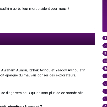
sadikim après leur mort plaident pour nous ?
'
A
B
B
B
, Avraham Avinou, Its’hak Avinou et Yaacov Avinou afin
l soit épargné du mauvais conseil des explorateurs.
C
C
C
 se dirige vers ceux qui ne sont plus de ce monde afin
C
C
hit, chapitre 48, verset 7