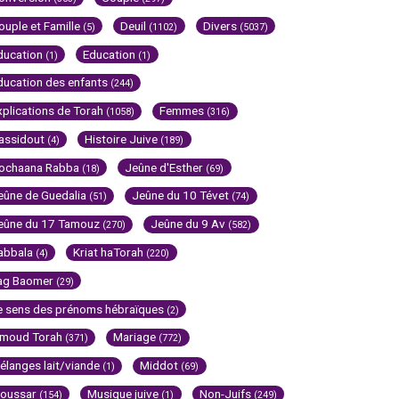
ouple et Famille
Deuil
Divers
(5)
(1102)
(5037)
ducation
Education
(1)
(1)
ducation des enfants
(244)
xplications de Torah
Femmes
(1058)
(316)
assidout
Histoire Juive
(4)
(189)
ochaana Rabba
Jeûne d'Esther
(18)
(69)
eûne de Guedalia
Jeûne du 10 Tévet
(51)
(74)
eûne du 17 Tamouz
Jeûne du 9 Av
(270)
(582)
abbala
Kriat haTorah
(4)
(220)
ag Baomer
(29)
e sens des prénoms hébraïques
(2)
imoud Torah
Mariage
(371)
(772)
élanges lait/viande
Middot
(1)
(69)
oussar
Musique juive
Non-Juifs
(154)
(1)
(249)