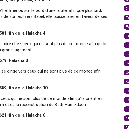
C
hel Iménou sur le bord d’une route, afin que plus tard,
s de son exil vers Babel, elle puisse prier en faveur de ses
E
E
581, fin de la Halakha 4
E
 rendre chez ceux qui ne sont plus de ce monde afin qu’ils
H
du grand jugement.
H
 579, Halakha 3
J
 se dirige vers ceux qui ne sont plus de ce monde afin
J
K
559, fin de la Halakha 10
L
z ceux qui ne sont plus de ce monde afin qu’ils prient en
L
a’h et de la reconstruction du Beth-Hamikdach.
L
621, fin de la Halakha 6
M
M