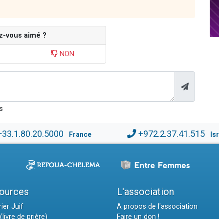
z-vous aimé ?
NON
s
+33.1.80.20.5000
+972.2.37.41.515
France
Is
ources
L'association
ier Juif
A propos de l'association
(livre de prière)
Faire un don !