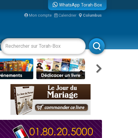
WhatsApp Torah-Box
...
Mon compte
Calendrier
Columbus
vertissements
Livres
Rabbanim
bre