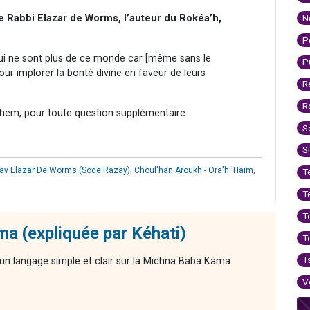
de Rabbi Elazar de Worms, l’auteur du Rokéa’h,
N
P
ui ne sont plus de ce monde car [même sans le
P
ur implorer la bonté divine en faveur de leurs
R
R
hem, pour toute question supplémentaire.
S
S
av Elazar De Worms (Sode Razay)
,
Choul'han Aroukh - Ora'h 'Haim
,
T
T
T
a (expliquée par Kéhati)
T
T
n langage simple et clair sur la Michna Baba Kama.
V