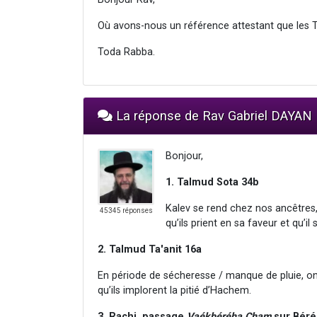
Où avons-nous un référence attestant que les T
Toda Rabba.
La réponse de Rav Gabriel DAYAN
Bonjour,
1. Talmud Sota 34b
Kalev se rend chez nos ancêtres
45345 réponses
qu’ils prient en sa faveur et qu’i
2. Talmud Ta'anit 16a
En période de sécheresse / manque de pluie, on
qu’ils implorent la pitié d’Hachem.
3. Rachi, passage
Vaékbéréha Cham
sur Béréc