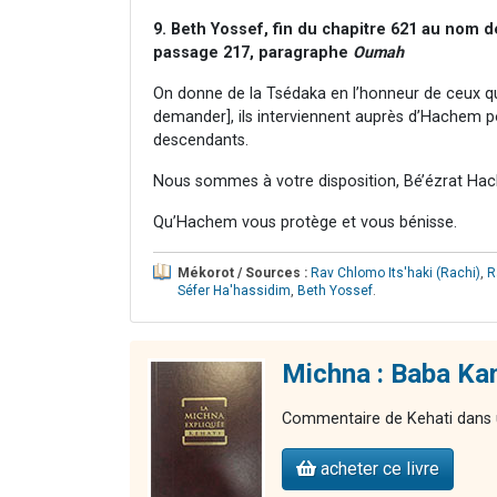
9. Beth Yossef, fin du chapitre 621 au nom 
passage 217, paragraphe
Oumah
On donne de la Tsédaka en l’honneur de ceux q
demander], ils interviennent auprès d’Hachem po
descendants.
Nous sommes à votre disposition, Bé’ézrat Hac
Qu’Hachem vous protège et vous bénisse.
Mékorot / Sources :
Rav Chlomo Its'haki (Rachi)
,
R
Séfer Ha'hassidim
,
Beth Yossef
.
Michna : Baba Kam
Commentaire de Kehati dans u
acheter ce livre