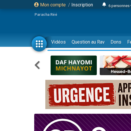
Mon compte
/
Inscription
6 personnes 
4 personn
Paracha Réé
2 personn
17 personnes
4 personnes 
Vidéos
Question au Rav
Dons
F
Il reste 
23 person
Eva vient de
4 personnes 
3 personnes 
3 personn
Odaya vient 
13 personnes
2 personnes 
30 perso