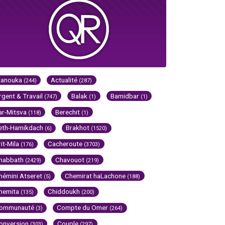
Hanouka
Actualité
(244)
(287)
rgent & Travail
Balak
Bamidbar
(747)
(1)
(1)
ar-Mitsva
Berechit
(118)
(1)
eth-Hamikdach
Brakhot
(6)
(1520)
rit-Mila
Cacheroute
(176)
(3703)
habbath
Chavouot
(2429)
(219)
hémini Atseret
Chemirat haLachone
(5)
(188)
hemita
Chiddoukh
(135)
(200)
ommunauté
Compte du Omer
(3)
(264)
onversion
Couple
(303)
(297)