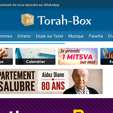
viennent de nous rejoindre sur WhatsApp
es viennent de faire un don pour Reloger Rivka, 6 enfants, victime de violences
es viennent de faire un don pour 1 Journée de Vacances Pour les Enfants
 viennent de demander une bénédiction
viennent de nous rejoindre sur WhatsApp
emmes
Enfants
Etude sur Texte
Musique
Paracha
Di
49 places pour étudier en groupe sur Zoom
nes viennent de faire un don pour Diane, 80 ans, dans un appartement insalu
 donner son Maasser
viennent de nous rejoindre sur WhatsApp
viennent de nous rejoindre sur WhatsApp
es viennent de faire un don pour 5 jours de vacances aux Orphelins
de donner son Maasser
 viennent de demander une bénédiction
viennent de nous rejoindre sur WhatsApp
nnes viennent de faire un don pour Sauvez la jambe de Yohan