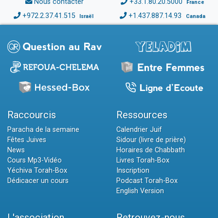
Nous contacter
+33.1.80.20.5000
France
+972.2.37.41.515
+1.437.887.14.93
Israël
Canada
Raccourcis
Ressources
Paracha de la semaine
Calendrier Juif
Fêtes Juives
Sidour (livre de prière)
News
Horaires de Chabbath
Cours Mp3-Vidéo
Livres Torah-Box
Yéchiva Torah-Box
Inscription
Dédicacer un cours
Podcast Torah-Box
English Version
L'association
Retrouvez-nous...