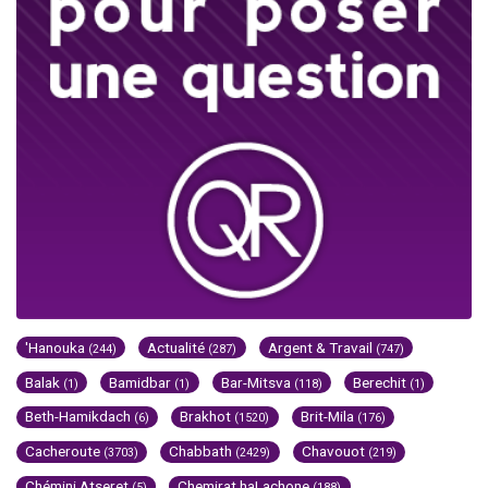
'Hanouka
Actualité
Argent & Travail
(244)
(287)
(747)
Balak
Bamidbar
Bar-Mitsva
Berechit
(1)
(1)
(118)
(1)
Beth-Hamikdach
Brakhot
Brit-Mila
(6)
(1520)
(176)
Cacheroute
Chabbath
Chavouot
(3703)
(2429)
(219)
Chémini Atseret
Chemirat haLachone
(5)
(188)