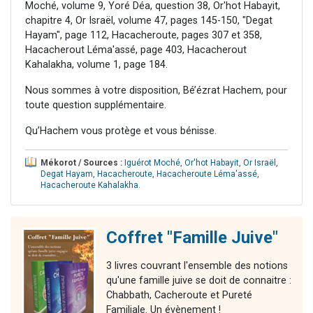
Moché, volume 9, Yoré Déa, question 38, Or'hot Habayit,
chapitre 4, Or Israël, volume 47, pages 145-150, "Degat
Hayam", page 112, Hacacheroute, pages 307 et 358,
Hacacherout Léma'assé, page 403, Hacacherout
Kahalakha, volume 1, page 184.
Nous sommes à votre disposition, Bé’ézrat Hachem, pour
toute question supplémentaire.
Qu’Hachem vous protège et vous bénisse.
Mékorot / Sources :
Iguérot Moché
,
Or'hot Habayit
,
Or Israël
,
Degat Hayam
,
Hacacheroute
,
Hacacheroute Léma'assé
,
Hacacheroute Kahalakha
.
Coffret "Famille Juive"
3 livres couvrant l'ensemble des notions
qu'une famille juive se doit de connaitre :
Chabbath, Cacheroute et Pureté
Familiale. Un évènement !