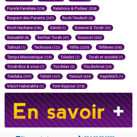
Pureté Familiale
Relations & Pudeur
(578)
(528)
Respect des Parents
Roch 'Hodech
(247)
(4)
Roch Hachana
Santé
Science & Torah
(296)
(1)
(33)
Sexualité
Sim'hat Torah
Souccot
(8)
(47)
(502)
Talmud
Techouva
Téfila
Téfilines
(1)
(122)
(2230)
(356)
Temps Messianique
Toledot
Torah et société
(124)
(1)
(1)
Torah-Box & vous
Tou Béav
Tou Bichvat
(1)
(3)
(24)
Tsédaka
Tsitsit
Tsniout
Vayichla'h
(397)
(167)
(634)
(1)
Vézot Haberakha
Yom Kippour
(1)
(318)