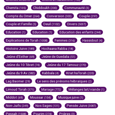
Chemita
Chiddoukh
Communauté
(135)
(200)
(3)
Compte du Omer
Conversion
Couple
(264)
(303)
(297)
Couple et Famille
Deuil
Divers
(5)
(1102)
(5037)
Education
Education
Education des enfants
(1)
(1)
(244)
Explications de Torah
Femmes
Hassidout
(1058)
(316)
(4)
Histoire Juive
Hochaana Rabba
(189)
(18)
Jeûne d'Esther
Jeûne de Guedalia
(69)
(51)
Jeûne du 10 Tévet
Jeûne du 17 Tamouz
(74)
(270)
Jeûne du 9 Av
Kabbala
Kriat haTorah
(582)
(4)
(220)
Lag Baomer
Le sens des prénoms hébraïques
(29)
(2)
Limoud Torah
Mariage
Mélanges lait/viande
(371)
(772)
(1)
Middot
Moussar
Musique juive
(69)
(154)
(1)
Non-Juifs
Nos Sages
Pensée Juive
(249)
(131)
(3087)
Pessah
Pourim
Prières
(1508)
(274)
(3)