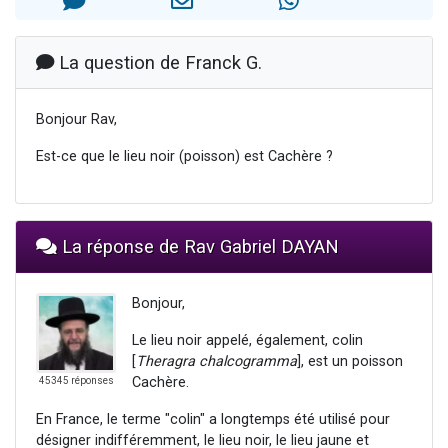
13 personnes viennent de demander une bénédiction
30 personnes viennent de faire un don pour Sauvez la jambe de Yohan
La question de Franck G.
Il reste 49 places pour étudier en groupe sur Zoom
12 nouvelles musiques dans Torah-Box Music
Bonjour Rav,
29 personnes viennent de demander une bénédiction
Est-ce que le lieu noir (poisson) est Cachère ?
La réponse de Rav Gabriel DAYAN
Bonjour,
Le lieu noir appelé, également, colin
[
Theragra chalcogramma
], est un poisson
Cachère.
45345 réponses
En France, le terme "colin" a longtemps été utilisé pour
désigner indifféremment, le lieu noir, le lieu jaune et