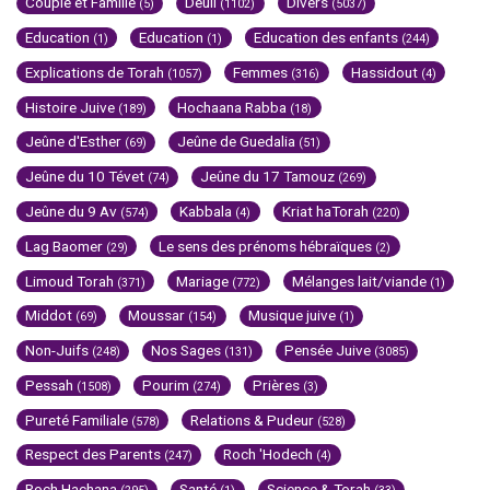
Couple et Famille
Deuil
Divers
(5)
(1102)
(5037)
Education
Education
Education des enfants
(1)
(1)
(244)
Explications de Torah
Femmes
Hassidout
(1057)
(316)
(4)
Histoire Juive
Hochaana Rabba
(189)
(18)
Jeûne d'Esther
Jeûne de Guedalia
(69)
(51)
Jeûne du 10 Tévet
Jeûne du 17 Tamouz
(74)
(269)
Jeûne du 9 Av
Kabbala
Kriat haTorah
(574)
(4)
(220)
Lag Baomer
Le sens des prénoms hébraïques
(29)
(2)
Limoud Torah
Mariage
Mélanges lait/viande
(371)
(772)
(1)
Middot
Moussar
Musique juive
(69)
(154)
(1)
Non-Juifs
Nos Sages
Pensée Juive
(248)
(131)
(3085)
Pessah
Pourim
Prières
(1508)
(274)
(3)
Pureté Familiale
Relations & Pudeur
(578)
(528)
Respect des Parents
Roch 'Hodech
(247)
(4)
Roch Hachana
Santé
Science & Torah