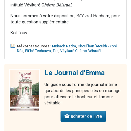
intitulé Véyikaré C
hémo Béisrael
.
Nous sommes à votre disposition, Bé’ézrat Hachem, pour
toute question supplémentaire.
Kol Touv.
Mékorot / Sources :
Midrach Rabba
,
Choul'han 'Aroukh - Yoré
Déa
,
Pit'hé Techouva
,
Taz
,
Véyikaré Chémo Béisraël
.
Le Journal d'Emma
Un guide sous forme de journal intime
qui aborde les principes clés du mariage
pour atteindre le bonheur et l'amour
véritable !
acheter ce livre