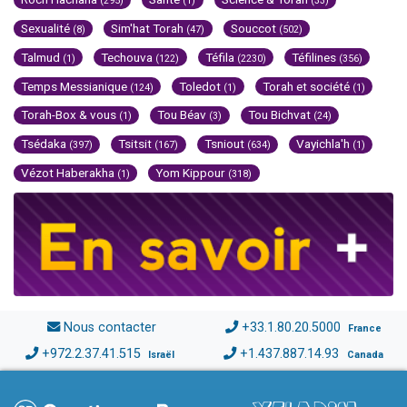
(295)
(1)
(33)
Sexualité
Sim'hat Torah
Souccot
(8)
(47)
(502)
Talmud
Techouva
Téfila
Téfilines
(1)
(122)
(2230)
(356)
Temps Messianique
Toledot
Torah et société
(124)
(1)
(1)
Torah-Box & vous
Tou Béav
Tou Bichvat
(1)
(3)
(24)
Tsédaka
Tsitsit
Tsniout
Vayichla'h
(397)
(167)
(634)
(1)
Vézot Haberakha
Yom Kippour
(1)
(318)
Nous contacter
+33.1.80.20.5000
France
+972.2.37.41.515
+1.437.887.14.93
Israël
Canada