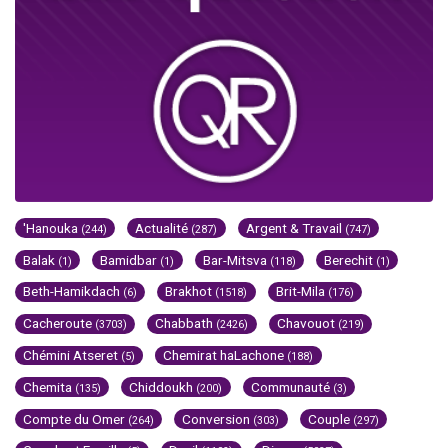
'Hanouka
Actualité
Argent & Travail
(244)
(287)
(747)
Balak
Bamidbar
Bar-Mitsva
Berechit
(1)
(1)
(118)
(1)
Beth-Hamikdach
Brakhot
Brit-Mila
(6)
(1518)
(176)
Cacheroute
Chabbath
Chavouot
(3703)
(2426)
(219)
Chémini Atseret
Chemirat haLachone
(5)
(188)
Chemita
Chiddoukh
Communauté
(135)
(200)
(3)
Compte du Omer
Conversion
Couple
(264)
(303)
(297)