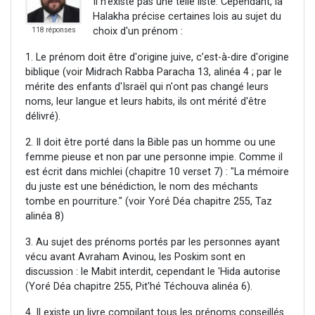
Il n'existe pas une telle liste. Cependant, la
Halakha précise certaines lois au sujet du
choix d'un prénom :
118 réponses
1. Le prénom doit être d'origine juive, c’est-à-dire d'origine
biblique (voir Midrach Rabba Paracha 13, alinéa 4 ; par le
mérite des enfants d'Israël qui n'ont pas changé leurs
noms, leur langue et leurs habits, ils ont mérité d'être
délivré).
2. Il doit être porté dans la Bible pas un homme ou une
femme pieuse et non par une personne impie. Comme il
est écrit dans michlei (chapitre 10 verset 7) : "La mémoire
du juste est une bénédiction, le nom des méchants
tombe en pourriture." (voir Yoré Déa chapitre 255, Taz
alinéa 8)
3. Au sujet des prénoms portés par les personnes ayant
vécu avant Avraham Avinou, les Poskim sont en
discussion : le Mabit interdit, cependant le 'Hida autorise
(Yoré Déa chapitre 255, Pit'hé Téchouva alinéa 6).
4. Il existe un livre compilant tous les prénoms conseillés