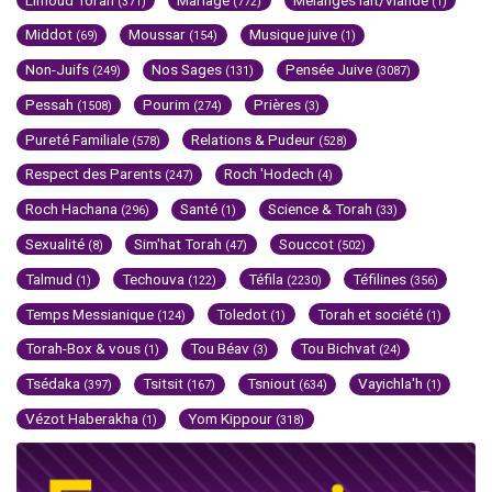
(371)
(772)
(1)
Middot
Moussar
Musique juive
(69)
(154)
(1)
Non-Juifs
Nos Sages
Pensée Juive
(249)
(131)
(3087)
Pessah
Pourim
Prières
(1508)
(274)
(3)
Pureté Familiale
Relations & Pudeur
(578)
(528)
Respect des Parents
Roch 'Hodech
(247)
(4)
Roch Hachana
Santé
Science & Torah
(296)
(1)
(33)
Sexualité
Sim'hat Torah
Souccot
(8)
(47)
(502)
Talmud
Techouva
Téfila
Téfilines
(1)
(122)
(2230)
(356)
Temps Messianique
Toledot
Torah et société
(124)
(1)
(1)
Torah-Box & vous
Tou Béav
Tou Bichvat
(1)
(3)
(24)
Tsédaka
Tsitsit
Tsniout
Vayichla'h
(397)
(167)
(634)
(1)
Vézot Haberakha
Yom Kippour
(1)
(318)