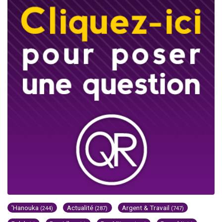
'Hanouka
Actualité
Argent & Travail
(244)
(287)
(747)