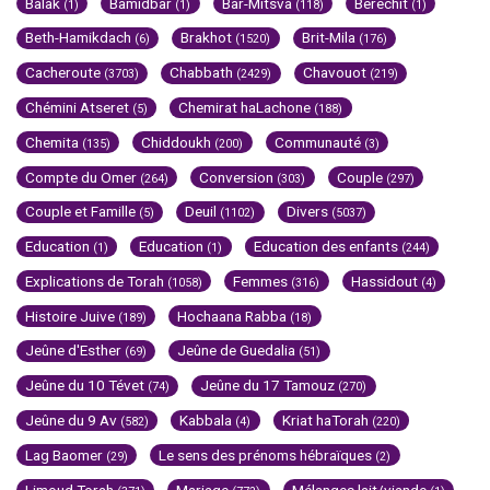
Balak
Bamidbar
Bar-Mitsva
Berechit
(1)
(1)
(118)
(1)
Beth-Hamikdach
Brakhot
Brit-Mila
(6)
(1520)
(176)
Cacheroute
Chabbath
Chavouot
(3703)
(2429)
(219)
Chémini Atseret
Chemirat haLachone
(5)
(188)
Chemita
Chiddoukh
Communauté
(135)
(200)
(3)
Compte du Omer
Conversion
Couple
(264)
(303)
(297)
Couple et Famille
Deuil
Divers
(5)
(1102)
(5037)
Education
Education
Education des enfants
(1)
(1)
(244)
Explications de Torah
Femmes
Hassidout
(1058)
(316)
(4)
Histoire Juive
Hochaana Rabba
(189)
(18)
Jeûne d'Esther
Jeûne de Guedalia
(69)
(51)
Jeûne du 10 Tévet
Jeûne du 17 Tamouz
(74)
(270)
Jeûne du 9 Av
Kabbala
Kriat haTorah
(582)
(4)
(220)
Lag Baomer
Le sens des prénoms hébraïques
(29)
(2)
Limoud Torah
Mariage
Mélanges lait/viande