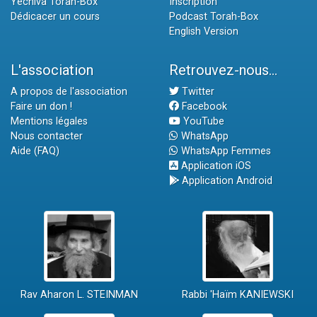
Yéchiva Torah-Box
Inscription
Dédicacer un cours
Podcast Torah-Box
English Version
L'association
Retrouvez-nous...
A propos de l'association
Twitter
Faire un don !
Facebook
Mentions légales
YouTube
Nous contacter
WhatsApp
Aide (FAQ)
WhatsApp Femmes
Application iOS
Application Android
Rav Aharon L. STEINMAN
Rabbi 'Haïm KANIEWSKI