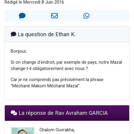
Rédigé le Mercredi 8 Juin 2016
13 personnes viennent de demander une bénédiction
30 personnes viennent de faire un don pour Sauvez la jambe de Yohan
Il reste 49 places pour étudier en groupe sur Zoom
12 nouvelles musiques dans Torah-Box Music
La question de Ethan K.
29 personnes viennent de demander une bénédiction
Bonjour,
Si on change d'endroit, par exemple de pays, notre Mazal
change-t-il obligatoirement avec nous ?
Car je ne comprends pas précisément la phrase
"Méchané Makom Méchané Mazal".
La réponse de Rav Avraham GARCIA
Chalom Ouvrakha,