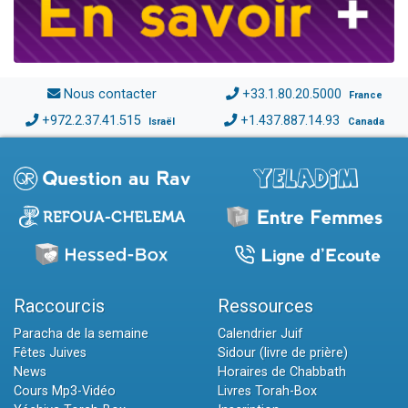
Nous contacter
+33.1.80.20.5000
France
+972.2.37.41.515
+1.437.887.14.93
Israël
Canada
Raccourcis
Ressources
Paracha de la semaine
Calendrier Juif
Fêtes Juives
Sidour (livre de prière)
News
Horaires de Chabbath
Cours Mp3-Vidéo
Livres Torah-Box