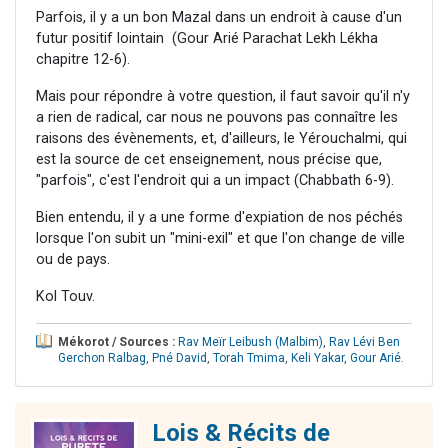
Parfois, il y a un bon Mazal dans un endroit à cause d'un
futur positif lointain (Gour Arié Parachat Lekh Lékha
chapitre 12-6).
Mais pour répondre à votre question, il faut savoir qu'il n'y
a rien de radical, car nous ne pouvons pas connaître les
raisons des évènements, et, d'ailleurs, le Yérouchalmi, qui
est la source de cet enseignement, nous précise que,
"parfois", c'est l'endroit qui a un impact (Chabbath 6-9).
Bien entendu, il y a une forme d'expiation de nos péchés
lorsque l'on subit un "mini-exil" et que l'on change de ville
ou de pays.
Kol Touv.
Mékorot / Sources :
Rav Meïr Leibush (Malbim)
,
Rav Lévi Ben
Gerchon Ralbag
,
Pné David
,
Torah Tmima
,
Keli Yakar
,
Gour Arié
.
Lois & Récits de