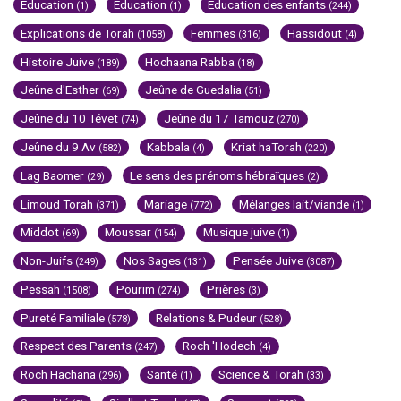
Education
Education
Education des enfants
(1)
(1)
(244)
Explications de Torah
Femmes
Hassidout
(1058)
(316)
(4)
Histoire Juive
Hochaana Rabba
(189)
(18)
Jeûne d'Esther
Jeûne de Guedalia
(69)
(51)
Jeûne du 10 Tévet
Jeûne du 17 Tamouz
(74)
(270)
Jeûne du 9 Av
Kabbala
Kriat haTorah
(582)
(4)
(220)
Lag Baomer
Le sens des prénoms hébraïques
(29)
(2)
Limoud Torah
Mariage
Mélanges lait/viande
(371)
(772)
(1)
Middot
Moussar
Musique juive
(69)
(154)
(1)
Non-Juifs
Nos Sages
Pensée Juive
(249)
(131)
(3087)
Pessah
Pourim
Prières
(1508)
(274)
(3)
Pureté Familiale
Relations & Pudeur
(578)
(528)
Respect des Parents
Roch 'Hodech
(247)
(4)
Roch Hachana
Santé
Science & Torah
(296)
(1)
(33)