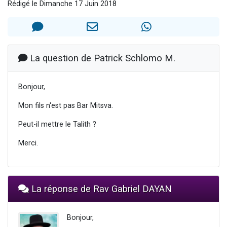
Rédigé le Dimanche 17 Juin 2018
3 personnes viennent de nous rejoindre sur WhatsApp
2 nouvelles musiques dans Torah-Box Music
8 personnes viennent de faire un don pour Tsédaka : pauvres d'Israel
Nouvelle émission radio : Visions de grandeur n°104 : Le Chabbath et le Birkat Hamazone à travers le temps
La question de Patrick Schlomo M.
4 personnes viennent de nous rejoindre sur WhatsApp
Bonjour,
Mon fils n'est pas Bar Mitsva.
Peut-il mettre le Talith ?
Merci.
La réponse de Rav Gabriel DAYAN
Bonjour,