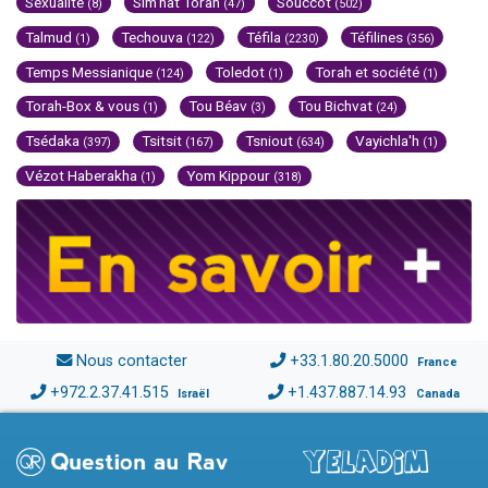
Sexualité
Sim'hat Torah
Souccot
(8)
(47)
(502)
Talmud
Techouva
Téfila
Téfilines
(1)
(122)
(2230)
(356)
Temps Messianique
Toledot
Torah et société
(124)
(1)
(1)
Torah-Box & vous
Tou Béav
Tou Bichvat
(1)
(3)
(24)
Tsédaka
Tsitsit
Tsniout
Vayichla'h
(397)
(167)
(634)
(1)
Vézot Haberakha
Yom Kippour
(1)
(318)
Nous contacter
+33.1.80.20.5000
France
+972.2.37.41.515
+1.437.887.14.93
Israël
Canada