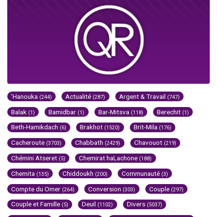
'Hanouka
Actualité
Argent & Travail
(244)
(287)
(747)
Balak
Bamidbar
Bar-Mitsva
Berechit
(1)
(1)
(118)
(1)
Beth-Hamikdach
Brakhot
Brit-Mila
(6)
(1520)
(176)
Cacheroute
Chabbath
Chavouot
(3703)
(2429)
(219)
Chémini Atseret
Chemirat haLachone
(5)
(188)
Chemita
Chiddoukh
Communauté
(135)
(200)
(3)
Compte du Omer
Conversion
Couple
(264)
(303)
(297)
Couple et Famille
Deuil
Divers
(5)
(1102)
(5037)