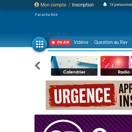
Mon compte
/
Inscription
13 personnes
Il reste 
Paracha Réé
12 nouve
30 perso
3 personnes 
Vidéos
Question au Rav
ON AIR
2 personnes 
3 personnes 
2 nouvel
8 personn
4 personn
Nouvelle émis
61 personnes
Il reste 
Ariel vient 
Nathaniel vi