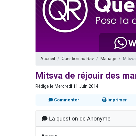
6 personn
2 personn
10 personnes
Il reste 
2 personnes 
Accueil
Question au Rav
Mariage
Mitsva
Mitsva de réjouir des ma
Rédigé le Mercredi 11 Juin 2014
Commenter
Imprimer
La question de Anonyme
Bonjour,