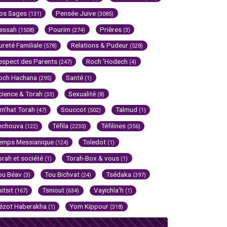
os Sages
Pensée Juive
(131)
(3085)
essah
Pourim
Prières
(1508)
(274)
(3)
ureté Familiale
Relations & Pudeur
(578)
(528)
espect des Parents
Roch 'Hodech
(247)
(4)
och Hachana
Santé
(295)
(1)
cience & Torah
Sexualité
(33)
(8)
im'hat Torah
Souccot
Talmud
(47)
(502)
(1)
echouva
Téfila
Téfilines
(122)
(2230)
(356)
emps Messianique
Toledot
(124)
(1)
orah et société
Torah-Box & vous
(1)
(1)
ou Béav
Tou Bichvat
Tsédaka
(3)
(24)
(397)
sitsit
Tsniout
Vayichla'h
(167)
(634)
(1)
ézot Haberakha
Yom Kippour
(1)
(318)