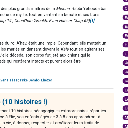
C
n des plus grands maîtres de la
Michna
, Rabbi Yéhouda bar
nche de myrte, tout en vantant sa beauté et ses bons
E
hap.14 ; Choul’han ’Aroukh, Even Haézer Chap.65)
[1]
E
E
se du roi A’hav, était une impie. Cependant, elle mettait un
H
r les mariés en dansant devant la
Kala
tout en agitant ses
H
elle décéda, son corps fut jeté aux chiens qui le
ds qui restèrent intacts et purent alors être
J
J
Even Haézer
,
Pirké Dérabbi Eliézer
.
K
L
L
 (10 histoires !)
L
enant 10 histoires pédagogiques extraordinaires réparties
ce à Elie, vos enfants âgés de 3 à 8 ans apprendront à
M
la vie, à donner, respecter et améliorer leurs traits de
M