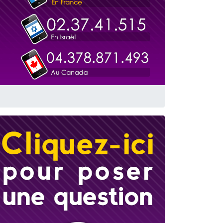
 leur maman
...