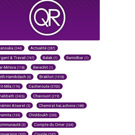
Hanouka
Actualité
(244)
(287)
rgent & Travail
Balak
Bamidbar
(747)
(1)
(1)
ar-Mitsva
Berechit
(118)
(1)
eth-Hamikdach
Brakhot
(6)
(1518)
rit-Mila
Cacheroute
(176)
(3703)
habbath
Chavouot
(2426)
(219)
hémini Atseret
Chemirat haLachone
(5)
(188)
hemita
Chiddoukh
(135)
(200)
ommunauté
Compte du Omer
(3)
(264)
onversion
Couple
(303)
(297)