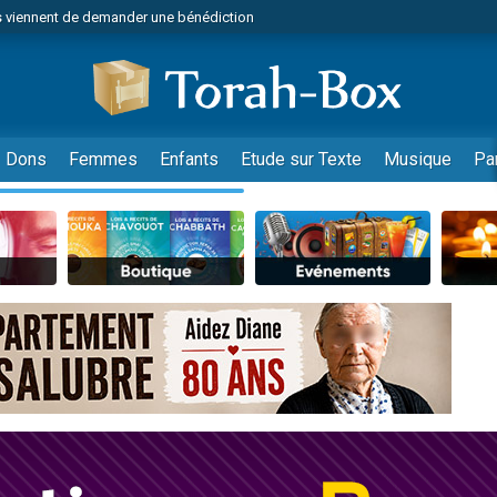
 viennent de demander une bénédiction
49 places pour étudier en groupe sur Zoom
lles musiques dans Torah-Box Music
nnes viennent de faire un don pour Sauvez la jambe de Yohan
viennent de nous rejoindre sur WhatsApp
Dons
Femmes
Enfants
Etude sur Texte
Musique
Pa
viennent de nous rejoindre sur WhatsApp
viennent de nous rejoindre sur WhatsApp
les musiques dans Torah-Box Music
es viennent de faire un don pour Tsédaka : pauvres d'Israel
es viennent de faire un don pour Diane, 80 ans, dans un appartement insalub
sion radio : Visions de grandeur n°104 : Le Chabbath et le Birkat Hamazone à 
 viennent de demander une bénédiction
49 places pour étudier en groupe sur Zoom
de donner son Maasser
ent de donner son Maasser