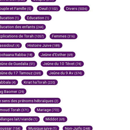
ouple et Famille
Deuil
Divers
(5)
(1102)
(5036)
ducation
Education
(1)
(1)
ducation des enfants
(244)
xplications de Torah
Femmes
(1057)
(316)
assidout
Histoire Juive
(4)
(189)
ochaana Rabba
Jeûne d'Esther
(18)
(69)
eûne de Guedalia
Jeûne du 10 Tévet
(51)
(74)
eûne du 17 Tamouz
Jeûne du 9 Av
(269)
(574)
abbala
Kriat haTorah
(4)
(220)
ag Baomer
(29)
e sens des prénoms hébraïques
(2)
imoud Torah
Mariage
(371)
(772)
élanges lait/viande
Middot
(1)
(69)
oussar
Musique juive
Non-Juifs
(154)
(1)
(248)