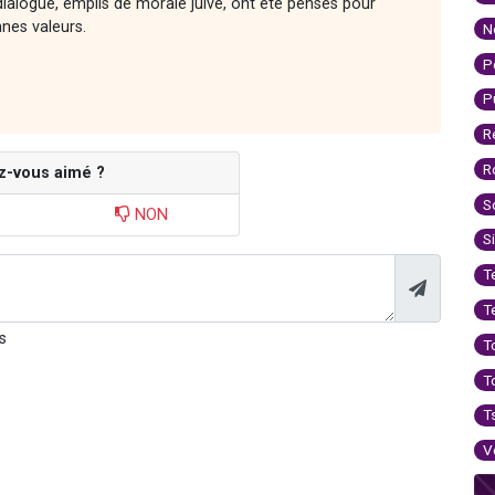
ialogue, emplis de morale juive, ont été pensés pour
nnes valeurs.
N
P
P
R
R
z-vous aimé ?
S
NON
S
T
T
s
T
T
T
V