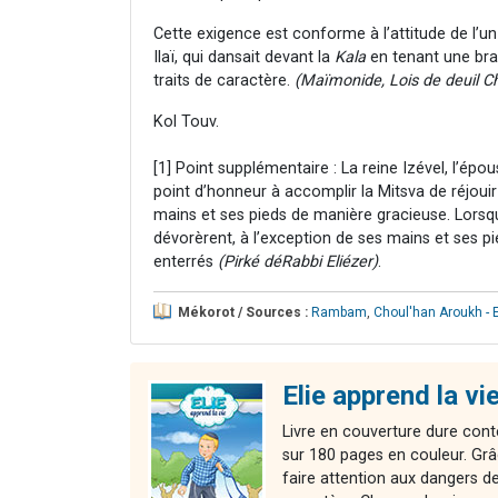
Cette exigence est conforme à l’attitude de l’u
Ilaï, qui dansait devant la
Kala
en tenant une bra
traits de caractère.
(Maïmonide, Lois de deuil C
Kol Touv.
[1] Point supplémentaire : La reine Izével, l’épou
point d’honneur à accomplir la Mitsva de réjoui
mains et ses pieds de manière gracieuse. Lorsqu’
dévorèrent, à l’exception de ses mains et ses pie
enterrés
(Pirké déRabbi Eliézer)
.
Mékorot / Sources :
Rambam
,
Choul'han Aroukh - 
Elie apprend la vie
Livre en couverture dure cont
sur 180 pages en couleur. Grâ
faire attention aux dangers de 