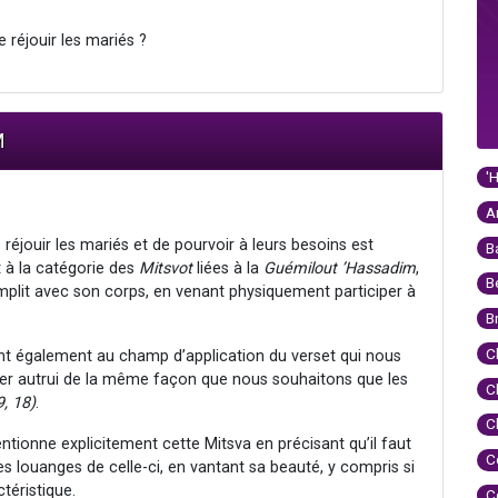
e réjouir les mariés ?
M
'
A
réjouir les mariés et de pourvoir à leurs besoins est
B
t à la catégorie des
Mitsvot
liées à la
Guémilout
’Hassadim
,
B
mplit avec son corps, en venant physiquement participer à
B
C
tient également au champ d’application du verset qui nous
mer autrui de la même façon que nous souhaitons que les
C
9, 18)
.
C
tionne explicitement cette Mitsva en précisant qu’il faut
C
s louanges de celle-ci, en vantant sa beauté, y compris si
téristique.
C