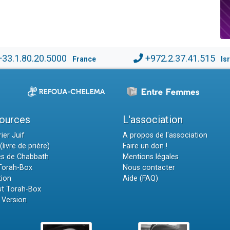
+33.1.80.20.5000
+972.2.37.41.515
France
Is
ources
L'association
ier Juif
A propos de l'association
(livre de prière)
Faire un don !
es de Chabbath
Mentions légales
 Torah-Box
Nous contacter
tion
Aide (FAQ)
t Torah-Box
 Version