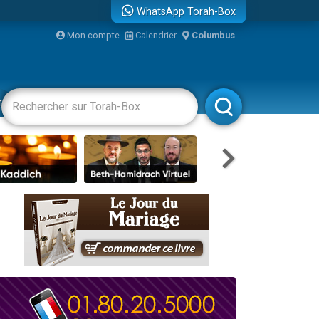
WhatsApp Torah-Box
Mon compte
Calendrier
Columbus
racha
Divertissements
Livres
Rabbanim
re
travers le temps