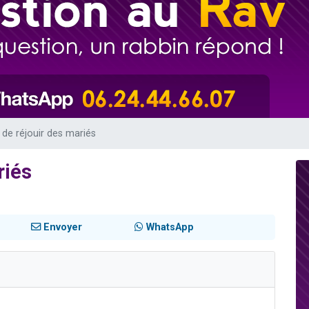
es viennent de faire un don pour 5 enfants déjà orphelins risquent de perdre
es viennent de faire un don pour Reloger Rivka, 6 enfants, victime de violences
 viennent de demander une bénédiction
49 places pour étudier en groupe sur Zoom
viennent de nous rejoindre sur WhatsApp
 de réjouir des mariés
riés
Envoyer
WhatsApp