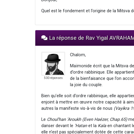
Quel est le fondement et l’origine de la Mitsva d
La réponse de Rav Yigal AVRAHA
Chalom,
Maïmonide écrit que la Mitsva de 
d’ordre rabbinique. Elle appartien
de la bienfaisance que l’on acco
500 réponses
la joie du couple.
Bien qu’elle soit d’ordre rabbinique, elle appar
enjoint à mettre en œuvre notre capacité à ai
autres la manifeste vis-à-vis de nous
(Vayikra 1
Le
Choul’han ’Aroukh
(Even Haézer, Chap.65)
men
danser devant le
’Hatan
et la
Kala
en chantant le
elle n’est pas spécialement dotée de cette carac