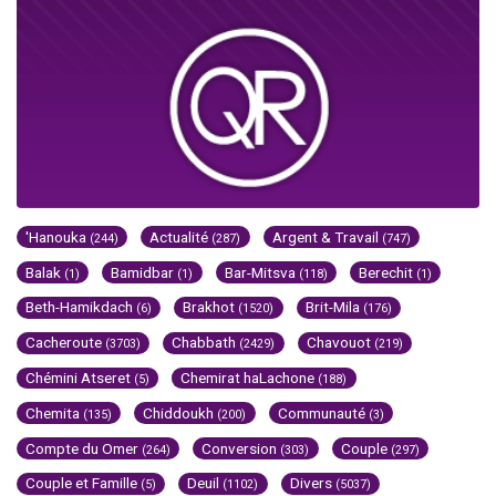
'Hanouka
Actualité
Argent & Travail
(244)
(287)
(747)
Balak
Bamidbar
Bar-Mitsva
Berechit
(1)
(1)
(118)
(1)
Beth-Hamikdach
Brakhot
Brit-Mila
(6)
(1520)
(176)
Cacheroute
Chabbath
Chavouot
(3703)
(2429)
(219)
Chémini Atseret
Chemirat haLachone
(5)
(188)
Chemita
Chiddoukh
Communauté
(135)
(200)
(3)
Compte du Omer
Conversion
Couple
(264)
(303)
(297)
Couple et Famille
Deuil
Divers
(5)
(1102)
(5037)