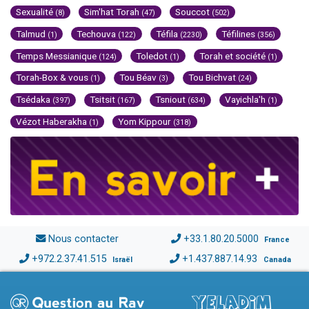
Sexualité
Sim'hat Torah
Souccot
(8)
(47)
(502)
Talmud
Techouva
Téfila
Téfilines
(1)
(122)
(2230)
(356)
Temps Messianique
Toledot
Torah et société
(124)
(1)
(1)
Torah-Box & vous
Tou Béav
Tou Bichvat
(1)
(3)
(24)
Tsédaka
Tsitsit
Tsniout
Vayichla'h
(397)
(167)
(634)
(1)
Vézot Haberakha
Yom Kippour
(1)
(318)
Nous contacter
+33.1.80.20.5000
France
+972.2.37.41.515
+1.437.887.14.93
Israël
Canada