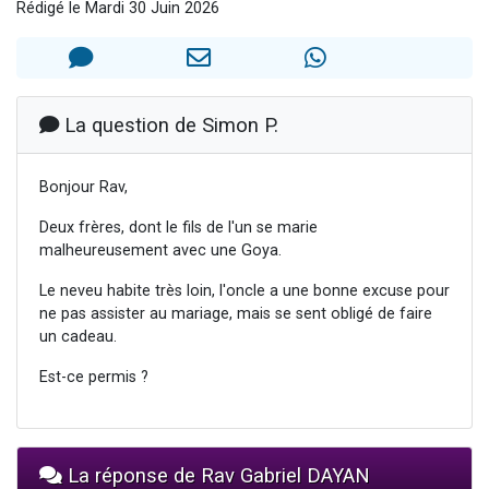
Rédigé le Mardi 30 Juin 2026
2 personnes viennent de nous rejoindre sur WhatsApp
13 personnes viennent de demander une bénédiction
Il reste 49 places pour étudier en groupe sur Zoom
12 nouvelles musiques dans Torah-Box Music
La question de Simon P.
2 personnes viennent de nous rejoindre sur WhatsApp
Bonjour Rav,
Deux frères, dont le fils de l'un se marie
malheureusement avec une Goya.
Le neveu habite très loin, l'oncle a une bonne excuse pour
ne pas assister au mariage, mais se sent obligé de faire
un cadeau.
Est-ce permis ?
La réponse de Rav Gabriel DAYAN