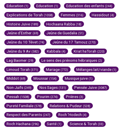
Education
Education
Education des enfants
(1)
(1)
(244)
Explications de Torah
Femmes
Hassidout
(1058)
(316)
(4)
Histoire Juive
Hochaana Rabba
(189)
(18)
Jeûne d'Esther
Jeûne de Guedalia
(69)
(51)
Jeûne du 10 Tévet
Jeûne du 17 Tamouz
(74)
(270)
Jeûne du 9 Av
Kabbala
Kriat haTorah
(582)
(4)
(220)
Lag Baomer
Le sens des prénoms hébraïques
(29)
(2)
Limoud Torah
Mariage
Mélanges lait/viande
(371)
(772)
(1)
Middot
Moussar
Musique juive
(69)
(154)
(1)
Non-Juifs
Nos Sages
Pensée Juive
(249)
(131)
(3087)
Pessah
Pourim
Prières
(1508)
(274)
(3)
Pureté Familiale
Relations & Pudeur
(578)
(528)
Respect des Parents
Roch 'Hodech
(247)
(4)
Roch Hachana
Santé
Science & Torah
(296)
(1)
(33)