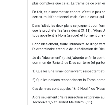
plus complexe que cela). La trame de ce plan e
En fait, et je schématise encore, c'est un peu
certes, multifonctionnel, mais c'est le cœur qui
Dans l'idéal, les deux plans se joignent pour fo
que le prophète Tsefania décrit (3, 11) : "Alors J
tous appellent le Nom (unique) et forment une e
Donc idéalement, toute l'humanité se dirige vers
l'extraordinaire étendue de la réalisation de D.ie
Je dis "idéalement" (et ici j'aborde enfin le poin
commun de l'Unicité de D.ieu sur terre (et partout
1) Que les Bné Israël conservent, respectent et
2) Que les nations reconnaissent la Torah comme
Ces derniers sont appelés "Bné Noa'h" ou "Hass
Alors seulement : "la résurrection est prévue a
Techouva 3,5 et Hilkhot Mélakhim 8,11).