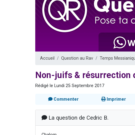
6 personn
2 personn
10 personnes
Il reste 
3 personn
Accueil
Question au Rav
Temps Messianiq
Non-juifs & résurrection 
Rédigé le Lundi 25 Septembre 2017
Commenter
Imprimer
La question de Cedric B.
Chalom,