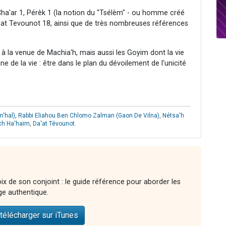
ha'ar 1, Pérèk 1 (la notion du "Tsélèm" - ou homme créé
Da'at Tevounot 18, ainsi que de très nombreuses références
 à la venue de Machia'h, mais aussi les Goyim dont la vie
ne de la vie : être dans le plan du dévoilement de l'unicité
'hal)
,
Rabbi Eliahou Ben Chlomo Zalman (Gaon De Vilna)
,
Nétsa'h
ch Ha'haïm
,
Da'at Tévounot
.
ix de son conjoint : le guide référence pour aborder les
ge authentique.
télécharger sur iTunes