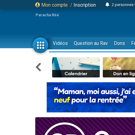
Mon compte
/
Inscription
2 personnes 
13 personnes
Paracha Réé
12 nouve
30 perso
Il reste 
Vidéos
Question au Rav
Dons
F
3 personnes 
2 personnes 
3 personnes 
2 nouvel
8 personn
Nouvelle émis
61 personnes
Il reste 
Ariel vient 
Nathaniel vi