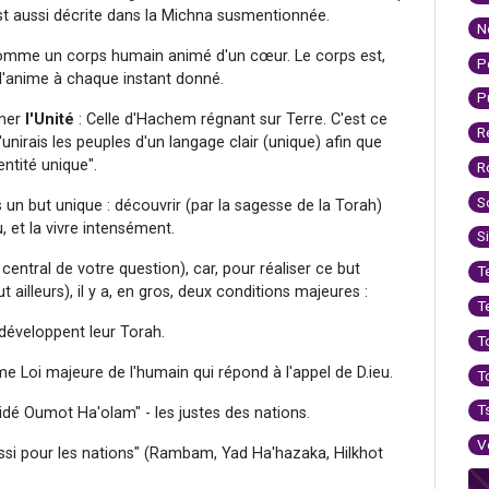
st aussi décrite dans la Michna susmentionnée.
N
 comme un corps humain animé d'un cœur. Le corps est,
P
 l'anime à chaque instant donné.
P
rmer
l'Unité
: Celle d'Hachem régnant sur Terre. C'est ce
R
'unirais les peuples d'un langage clair (unique) afin que
ntité unique".
R
S
 un but unique : découvrir (par la sagesse de la Torah)
u, et la vivre intensément.
S
t central de votre question), car, pour réaliser ce but
T
 ailleurs), il y a, en gros, deux conditions majeures :
T
 développent leur Torah.
T
 Loi majeure de l'humain qui répond à l'appel de D.ieu.
T
T
idé Oumot Ha'olam" - les justes des nations.
V
ussi pour les nations" (Rambam, Yad Ha'hazaka, Hilkhot