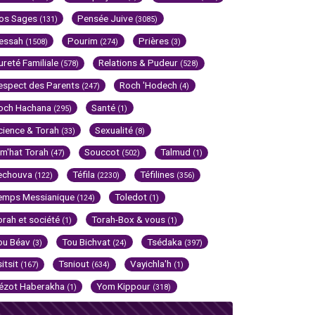
os Sages
Pensée Juive
(131)
(3085)
essah
Pourim
Prières
(1508)
(274)
(3)
ureté Familiale
Relations & Pudeur
(578)
(528)
espect des Parents
Roch 'Hodech
(247)
(4)
och Hachana
Santé
(295)
(1)
cience & Torah
Sexualité
(33)
(8)
im'hat Torah
Souccot
Talmud
(47)
(502)
(1)
echouva
Téfila
Téfilines
(122)
(2230)
(356)
emps Messianique
Toledot
(124)
(1)
orah et société
Torah-Box & vous
(1)
(1)
ou Béav
Tou Bichvat
Tsédaka
(3)
(24)
(397)
sitsit
Tsniout
Vayichla'h
(167)
(634)
(1)
ézot Haberakha
Yom Kippour
(1)
(318)