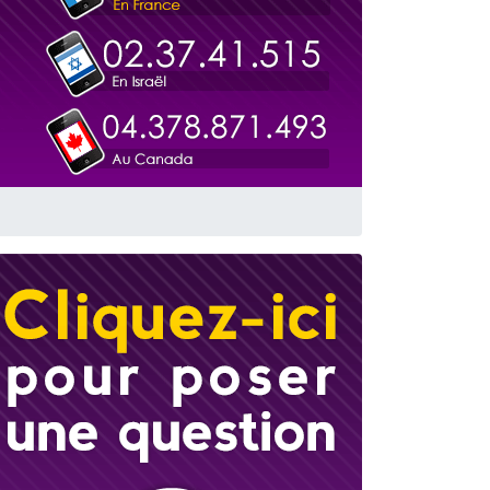
 leur maman
...
re