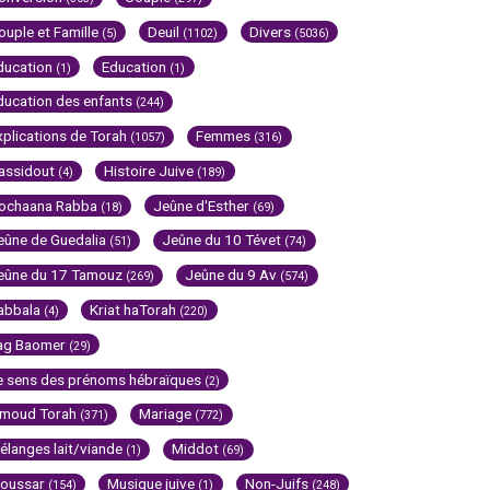
ouple et Famille
Deuil
Divers
(5)
(1102)
(5036)
ducation
Education
(1)
(1)
ducation des enfants
(244)
xplications de Torah
Femmes
(1057)
(316)
assidout
Histoire Juive
(4)
(189)
ochaana Rabba
Jeûne d'Esther
(18)
(69)
eûne de Guedalia
Jeûne du 10 Tévet
(51)
(74)
eûne du 17 Tamouz
Jeûne du 9 Av
(269)
(574)
abbala
Kriat haTorah
(4)
(220)
ag Baomer
(29)
e sens des prénoms hébraïques
(2)
imoud Torah
Mariage
(371)
(772)
élanges lait/viande
Middot
(1)
(69)
oussar
Musique juive
Non-Juifs
(154)
(1)
(248)