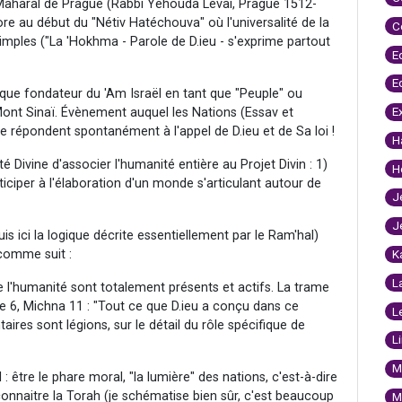
 Maharal de Prague (Rabbi Yéhouda Levai, Prague 1512-
e au début du "Nétiv Hatéchouva" où l'universalité de la
C
imples ("La 'Hokhma - Parole de D.ieu - s'exprime partout
E
E
ique fondateur du 'Am Israël en tant que "Peuple" ou
E
ont Sinaï. Évènement auquel les Nations (Essav et
 répondent spontanément à l'appel de D.ieu et de Sa loi !
H
nté Divine d'associer l'humanité entière au Projet Divin : 1)
H
ciper à l'élaboration d'un monde s'articulant autour de
J
J
is ici la logique décrite essentiellement par le Ram'hal)
 comme suit :
K
L
de l'humanité sont totalement présents et actifs. La trame
re 6, Michna 11 : "Tout ce que D.ieu a conçu dans ce
L
ires sont légions, sur le détail du rôle spécifique de
L
M
l : être le phare moral, "la lumière" des nations, c'est-à-dire
connaitre la Torah (je schématise bien sûr, c'est beaucoup
M