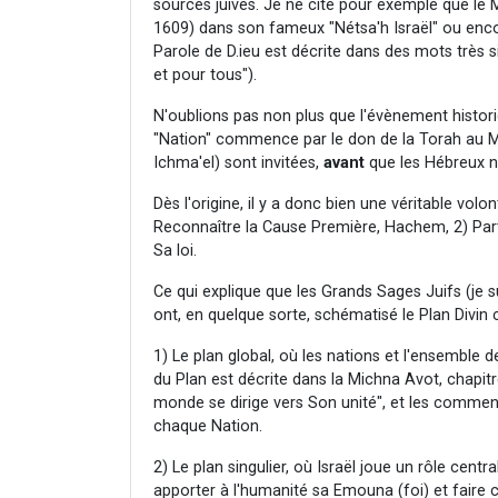
sources juives. Je ne cite pour exemple que le
1609) dans son fameux "Nétsa'h Israël" ou encor
Parole de D.ieu est décrite dans des mots très s
et pour tous").
N'oublions pas non plus que l'évènement histor
"Nation" commence par le don de la Torah au M
Ichma'el) sont invitées,
avant
que les Hébreux ne
Dès l'origine, il y a donc bien une véritable volo
Reconnaître la Cause Première, Hachem, 2) Parti
Sa loi.
Ce qui explique que les Grands Sages Juifs (je su
ont, en quelque sorte, schématisé le Plan Divin
1) Le plan global, où les nations et l'ensemble 
du Plan est décrite dans la Michna Avot, chapit
monde se dirige vers Son unité", et les commenta
chaque Nation.
2) Le plan singulier, où Israël joue un rôle centra
apporter à l'humanité sa Emouna (foi) et faire 