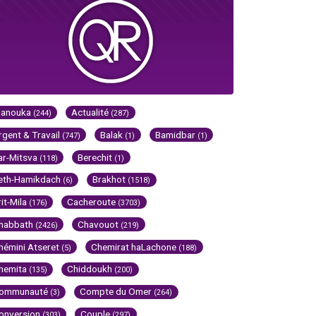
Hanouka
Actualité
(244)
(287)
rgent & Travail
Balak
Bamidbar
(747)
(1)
(1)
ar-Mitsva
Berechit
(118)
(1)
eth-Hamikdach
Brakhot
(6)
(1518)
rit-Mila
Cacheroute
(176)
(3703)
habbath
Chavouot
(2426)
(219)
hémini Atseret
Chemirat haLachone
(5)
(188)
hemita
Chiddoukh
(135)
(200)
ommunauté
Compte du Omer
(3)
(264)
onversion
Couple
(303)
(297)