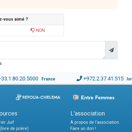
z-vous aimé ?
NON
s
+33.1.80.20.5000
+972.2.37.41.515
France
Is
ources
L'association
ier Juif
A propos de l'association
(livre de prière)
Faire un don !