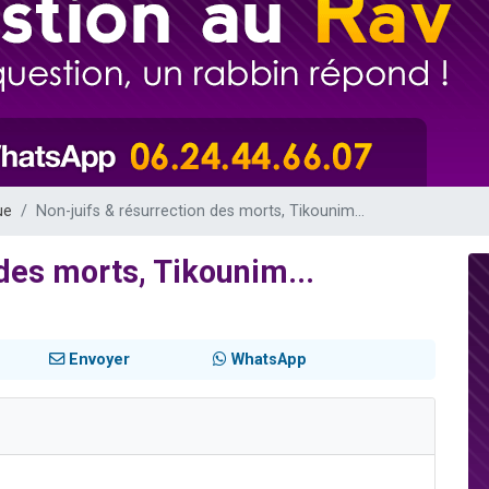
es viennent de faire un don pour 5 enfants déjà orphelins risquent de perdre
es viennent de faire un don pour Reloger Rivka, 6 enfants, victime de violences
 viennent de demander une bénédiction
49 places pour étudier en groupe sur Zoom
es viennent de faire un don pour Diane, 80 ans, dans un appartement insalub
ue
Non-juifs & résurrection des morts, Tikounim...
des morts, Tikounim...
Envoyer
WhatsApp