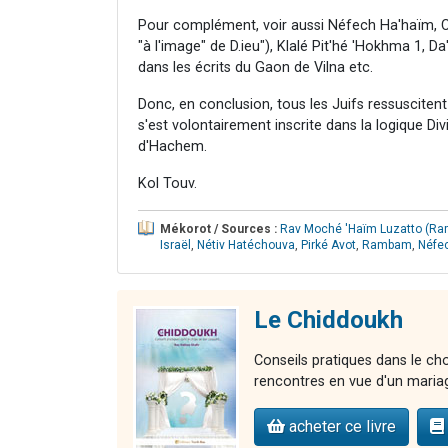
Pour complément, voir aussi Néfech Ha'haïm, C
"à l'image" de D.ieu"), Klalé Pit'hé 'Hokhma 1, 
dans les écrits du Gaon de Vilna etc.
Donc, en conclusion, tous les Juifs ressuscitent
s'est volontairement inscrite dans la logique Divi
d'Hachem.
Kol Touv.
Mékorot / Sources :
Rav Moché 'Haïm Luzatto (Ram
Israël
,
Nétiv Hatéchouva
,
Pirké Avot
,
Rambam
,
Néfe
Le Chiddoukh
Conseils pratiques dans le cho
rencontres en vue d'un maria
acheter ce livre