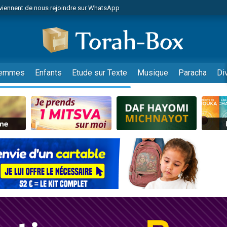
viennent de nous rejoindre sur WhatsApp
 viennent de demander une bénédiction
lles musiques dans Torah-Box Music
nnes viennent de faire un don pour Sauvez la jambe de Yohan
49 places pour étudier en groupe sur Zoom
emmes
Enfants
Etude sur Texte
Musique
Paracha
Di
viennent de nous rejoindre sur WhatsApp
viennent de nous rejoindre sur WhatsApp
viennent de nous rejoindre sur WhatsApp
les musiques dans Torah-Box Music
es viennent de faire un don pour Tsédaka : pauvres d'Israel
sion radio : Visions de grandeur n°104 : Le Chabbath et le Birkat Hamazone à 
 viennent de demander une bénédiction
49 places pour étudier en groupe sur Zoom
de donner son Maasser
ent de donner son Maasser