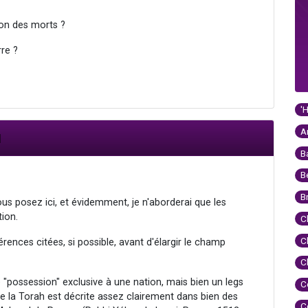
ion des morts ?
rre ?
'
A
I
B
B
B
us posez ici, et évidemment, je n'aborderai que les
tion.
C
C
érences citées, si possible, avant d'élargir le champ
C
 "possession" exclusive à une nation, mais bien un legs
C
 de la Torah est décrite assez clairement dans bien des
C