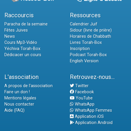
Raccourcis
Ressources
Paracha de la semaine
Calendrier Juif
Fêtes Juives
Sidour (livre de prière)
News
Horaires de Chabbath
Cours Mp3-Vidéo
Livres Torah-Box
Yéchiva Torah-Box
Inscription
Dédicacer un cours
Podcast Torah-Box
English Version
L'association
Retrouvez-nous...
A propos de l'association
Twitter
Faire un don !
Facebook
Mentions légales
YouTube
Nous contacter
WhatsApp
Aide (FAQ)
WhatsApp Femmes
Application iOS
Application Android