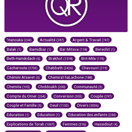
'Hanouka
Actualité
Argent & Travail
(244)
(287)
(747)
Balak
Bamidbar
Bar-Mitsva
Berechit
(1)
(1)
(118)
(1)
Beth-Hamikdach
Brakhot
Brit-Mila
(6)
(1518)
(176)
Cacheroute
Chabbath
Chavouot
(3703)
(2426)
(219)
Chémini Atseret
Chemirat haLachone
(5)
(188)
Chemita
Chiddoukh
Communauté
(135)
(200)
(3)
Compte du Omer
Conversion
Couple
(264)
(303)
(297)
Couple et Famille
Deuil
Divers
(5)
(1102)
(5036)
Education
Education
Education des enfants
(1)
(1)
(244)
Explications de Torah
Femmes
Hassidout
(1057)
(316)
(4)