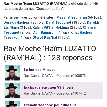
Rav Moché 'Haïm LUZATTO (RAM'HAL)
a été cité dans 146
Dovan vient de donner son Maasser
réponses du service "Question au Rav".
2 personnes viennent de nous rejoindre sur WhatsApp
Parmi ses livres qui ont été cités :
Messilat Yécharim
(66 fois),
2 personnes viennent de nous rejoindre sur WhatsApp
Dérekh Hachem
(35 fois),
Da'at Tévounot
(18 fois),
Dérekh
Malgorzata vient de donner son Maasser
Ets 'Haïm
(3 fois),
Kala’h Pit’hé ‘Hokhma
(2 fois),
Cha'aré
Tevounot
(2 fois),
Adir Bamarom
(1 fois),
Kinat Hachem
3 personnes viennent de nous rejoindre sur WhatsApp
Tsévakot
(1 fois),
Otsrot Ram'hal
(1 fois).
Rav Moché 'Haïm LUZATTO
(RAM'HAL) : 128 réponses
Le but des Mitsvot
Rav Gabriel DAYAN - Question n°108573
Esclavage égyptien VS Shoah
Rav Gabriel DAYAN - Question n°107442
Prénom "Ménora" pour une fille