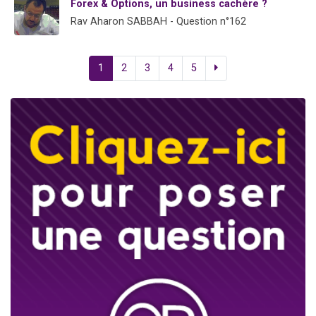
Forex & Options, un business cachère ?
Rav Aharon SABBAH - Question n°162
1
2
3
4
5