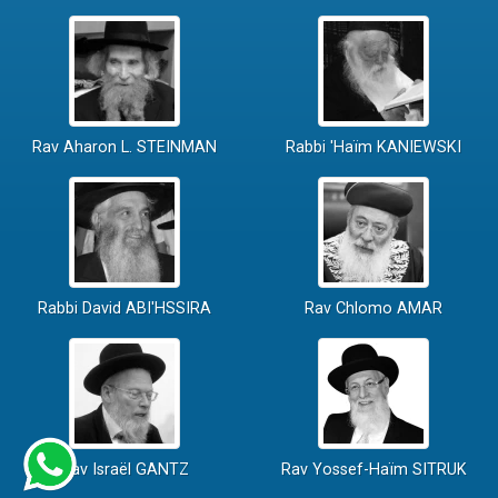
Rav Aharon L. STEINMAN
Rabbi 'Haïm KANIEWSKI
Rabbi David ABI'HSSIRA
Rav Chlomo AMAR
Rav Israël GANTZ
Rav Yossef-Haïm SITRUK