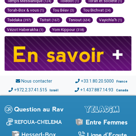
Temps Messianique
Toledot
Torah et société
(124)
(1)
(1)
Torah-Box & vous
Tou Béav
Tou Bichvat
(1)
(3)
(24)
Tsédaka
Tsitsit
Tsniout
Vayichla'h
(397)
(167)
(634)
(1)
Vézot Haberakha
Yom Kippour
(1)
(318)
Nous contacter
+33.1.80.20.5000
France
+972.2.37.41.515
+1.437.887.14.93
Israël
Canada