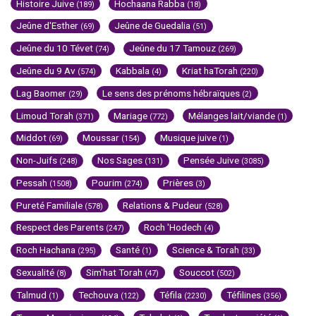
Histoire Juive
Hochaana Rabba
(189)
(18)
Jeûne d'Esther
Jeûne de Guedalia
(69)
(51)
Jeûne du 10 Tévet
Jeûne du 17 Tamouz
(74)
(269)
Jeûne du 9 Av
Kabbala
Kriat haTorah
(574)
(4)
(220)
Lag Baomer
Le sens des prénoms hébraïques
(29)
(2)
Limoud Torah
Mariage
Mélanges lait/viande
(371)
(772)
(1)
Middot
Moussar
Musique juive
(69)
(154)
(1)
Non-Juifs
Nos Sages
Pensée Juive
(248)
(131)
(3085)
Pessah
Pourim
Prières
(1508)
(274)
(3)
Pureté Familiale
Relations & Pudeur
(578)
(528)
Respect des Parents
Roch 'Hodech
(247)
(4)
Roch Hachana
Santé
Science & Torah
(295)
(1)
(33)
Sexualité
Sim'hat Torah
Souccot
(8)
(47)
(502)
Talmud
Techouva
Téfila
Téfilines
(1)
(122)
(2230)
(356)