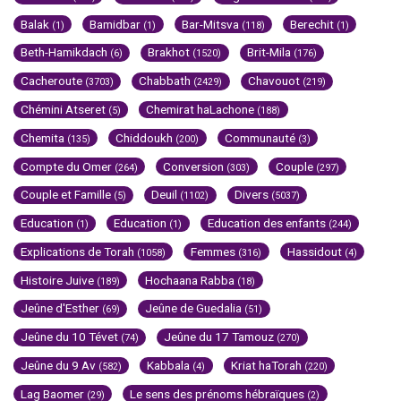
Balak
Bamidbar
Bar-Mitsva
Berechit
(1)
(1)
(118)
(1)
Beth-Hamikdach
Brakhot
Brit-Mila
(6)
(1520)
(176)
Cacheroute
Chabbath
Chavouot
(3703)
(2429)
(219)
Chémini Atseret
Chemirat haLachone
(5)
(188)
Chemita
Chiddoukh
Communauté
(135)
(200)
(3)
Compte du Omer
Conversion
Couple
(264)
(303)
(297)
Couple et Famille
Deuil
Divers
(5)
(1102)
(5037)
Education
Education
Education des enfants
(1)
(1)
(244)
Explications de Torah
Femmes
Hassidout
(1058)
(316)
(4)
Histoire Juive
Hochaana Rabba
(189)
(18)
Jeûne d'Esther
Jeûne de Guedalia
(69)
(51)
Jeûne du 10 Tévet
Jeûne du 17 Tamouz
(74)
(270)
Jeûne du 9 Av
Kabbala
Kriat haTorah
(582)
(4)
(220)
Lag Baomer
Le sens des prénoms hébraïques
(29)
(2)