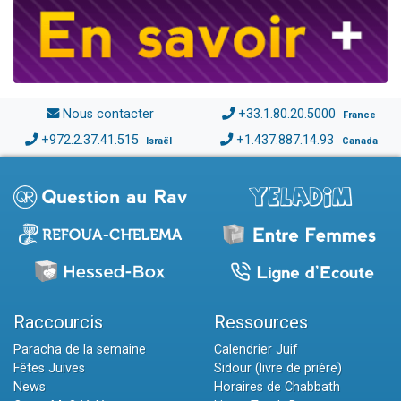
Nous contacter
+33.1.80.20.5000
France
+972.2.37.41.515
+1.437.887.14.93
Israël
Canada
Raccourcis
Ressources
Paracha de la semaine
Calendrier Juif
Fêtes Juives
Sidour (livre de prière)
News
Horaires de Chabbath