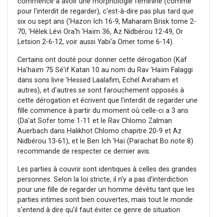
commence à avoir une morphologie féminine (comme
pour l'interdit de regarder), c'est-à-dire pas plus tard que
six ou sept ans ('Hazon Ich 16-9, Maharam Brisk tome 2-
70, 'Hélek Lévi Ora'h 'Haïm 36, Az Nidbérou 12-49, Or
Letsion 2-6-12, voir aussi Yabi'a Omer tome 6-14).
Certains ont douté pour donner cette dérogation (Kaf
Ha'haïm 75 Sé'if Katan 10 au nom du Rav 'Haïm Falaggi
dans sons livre 'Hessed Laalafim, Echel Avraham et
autres), et d'autres se sont farouchement opposés à
cette dérogation et écrivent que l'interdit de regarder une
fille commence à partir du moment où celle-ci a 3 ans
(Da'at Sofer tome 1-11 et le Rav Chlomo Zalman
Auerbach dans Halikhot Chlomo chapitre 20-9 et Az
Nidbérou 13-61), et le Ben Ich 'Haï (Parachat Bo note 8)
recommande de respecter ce dernier avis.
Les parties à couvrir sont identiques à celles des grandes
personnes. Selon la loi stricte, il n'y a pas d'interdiction
pour une fille de regarder un homme dévêtu tant que les
parties intimes sont bien couvertes, mais tout le monde
s'entend à dire qu'il faut éviter ce genre de situation