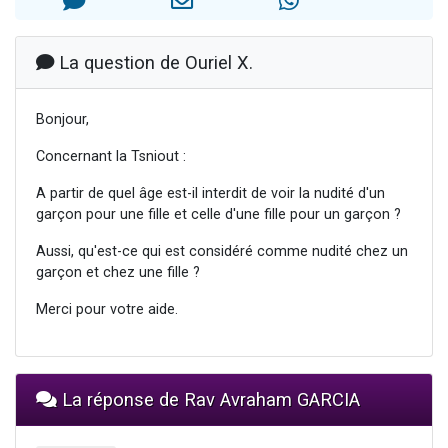
2 personnes viennent de faire un don pour 1 Journée de Vacances Pour les Enfants
17 personnes viennent de demander une bénédiction
La question de Ouriel X.
4 personnes viennent de nous rejoindre sur WhatsApp
Il reste 49 places pour étudier en groupe sur Zoom
Bonjour,
2 personnes viennent de nous rejoindre sur WhatsApp
Concernant la Tsniout :
A partir de quel âge est-il interdit de voir la nudité d'un
garçon pour une fille et celle d'une fille pour un garçon ?
Aussi, qu'est-ce qui est considéré comme nudité chez un
garçon et chez une fille ?
Merci pour votre aide.
La réponse de Rav Avraham GARCIA