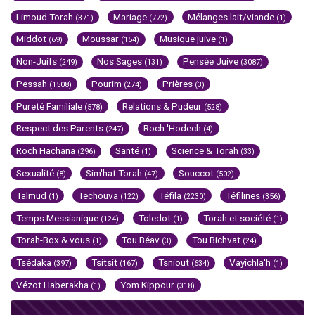
Limoud Torah
Mariage
Mélanges lait/viande
(371)
(772)
(1)
Middot
Moussar
Musique juive
(69)
(154)
(1)
Non-Juifs
Nos Sages
Pensée Juive
(249)
(131)
(3087)
Pessah
Pourim
Prières
(1508)
(274)
(3)
Pureté Familiale
Relations & Pudeur
(578)
(528)
Respect des Parents
Roch 'Hodech
(247)
(4)
Roch Hachana
Santé
Science & Torah
(296)
(1)
(33)
Sexualité
Sim'hat Torah
Souccot
(8)
(47)
(502)
Talmud
Techouva
Téfila
Téfilines
(1)
(122)
(2230)
(356)
Temps Messianique
Toledot
Torah et société
(124)
(1)
(1)
Torah-Box & vous
Tou Béav
Tou Bichvat
(1)
(3)
(24)
Tsédaka
Tsitsit
Tsniout
Vayichla'h
(397)
(167)
(634)
(1)
Vézot Haberakha
Yom Kippour
(1)
(318)