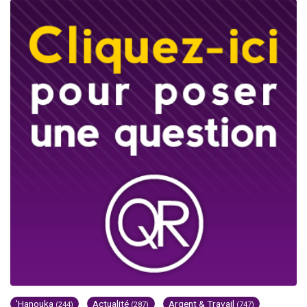
'Hanouka
Actualité
Argent & Travail
(244)
(287)
(747)