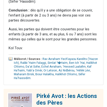
(Séfer 'Hassidim).
Conclusion :
dès qu'il y a une obligation de se couvrir,
l'enfant (à partir de 2 ou 3 ans) ne devra pas voir ces
parties découvertes.
Aussi, les parties qui doivent être couvertes pour les
enfants (à partir de 3 ans, et au plus, 6 ou 7 ans) sont les
mêmes qui celles qui le sont pour les grandes personnes.
Kol Touv.
Mékorot / Sources :
Rav Avraham Yech'ayaou Karelits ('Hazon
Ich)
,
Rabbi 'Haïm Falaggi
,
Simlat ?�Haïm
,
Ben Ich 'Haï
,
Halikhot
Chlomo
,
Da'at Sofer
,
Echel Avraham
,
'Hessed Laalafim
,
Kaf
Ha'haïm
,
Yabi'a Omèr
,
Or Letsion
,
Az Nidbérou
,
'Hélèk Lévi
,
Maharam Brisk
,
Biour Halakha
,
Halikhot Chlomo
,
Séfer
Ha'hassidim
.
Pirké Avot : les Actions
des Pères