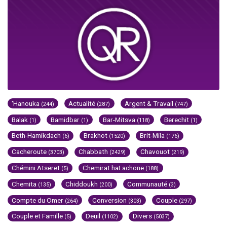
'Hanouka
Actualité
Argent & Travail
(244)
(287)
(747)
Balak
Bamidbar
Bar-Mitsva
Berechit
(1)
(1)
(118)
(1)
Beth-Hamikdach
Brakhot
Brit-Mila
(6)
(1520)
(176)
Cacheroute
Chabbath
Chavouot
(3703)
(2429)
(219)
Chémini Atseret
Chemirat haLachone
(5)
(188)
Chemita
Chiddoukh
Communauté
(135)
(200)
(3)
Compte du Omer
Conversion
Couple
(264)
(303)
(297)
Couple et Famille
Deuil
Divers
(5)
(1102)
(5037)