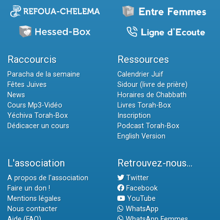
Raccourcis
Ressources
Paracha de la semaine
Calendrier Juif
Fêtes Juives
Sidour (livre de prière)
News
Horaires de Chabbath
Cours Mp3-Vidéo
Livres Torah-Box
Yéchiva Torah-Box
Inscription
Dédicacer un cours
Podcast Torah-Box
English Version
L'association
Retrouvez-nous...
A propos de l'association
Twitter
Faire un don !
Facebook
Mentions légales
YouTube
Nous contacter
WhatsApp
Aide (FAQ)
WhatsApp Femmes