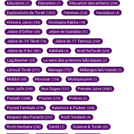
Education
Education
Education des enfants
(1)
(1)
(244)
Explications de Torah
Femmes
Hassidout
(1057)
(316)
(4)
Histoire Juive
Hochaana Rabba
(189)
(18)
Jeûne d'Esther
Jeûne de Guedalia
(69)
(51)
Jeûne du 10 Tévet
Jeûne du 17 Tamouz
(74)
(269)
Jeûne du 9 Av
Kabbala
Kriat haTorah
(581)
(4)
(220)
Lag Baomer
Le sens des prénoms hébraïques
(29)
(2)
Limoud Torah
Mariage
Mélanges lait/viande
(371)
(772)
(1)
Middot
Moussar
Musique juive
(69)
(154)
(1)
Non-Juifs
Nos Sages
Pensée Juive
(249)
(131)
(3087)
Pessah
Pourim
Prières
(1508)
(274)
(3)
Pureté Familiale
Relations & Pudeur
(578)
(528)
Respect des Parents
Roch 'Hodech
(247)
(4)
Roch Hachana
Santé
Science & Torah
(296)
(1)
(33)