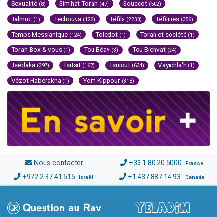
Sexualité
Sim'hat Torah
Souccot
(8)
(47)
(502)
Talmud
Techouva
Téfila
Téfilines
(1)
(122)
(2230)
(356)
Temps Messianique
Toledot
Torah et société
(124)
(1)
(1)
Torah-Box & vous
Tou Béav
Tou Bichvat
(1)
(3)
(24)
Tsédaka
Tsitsit
Tsniout
Vayichla'h
(397)
(167)
(634)
(1)
Vézot Haberakha
Yom Kippour
(1)
(318)
Nous contacter
+33.1.80.20.5000
France
+972.2.37.41.515
+1.437.887.14.93
Israël
Canada