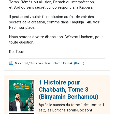
Torah,
R
éméz ou allusion,
D
erach ou interprétation,
et
S
od ou sens secret qui correspond à la Kabbala.
Il peut aussi vouloir faire allusion au fait de voir des
secrets de la création, comme dans 'Haguiga 14b. Voir
Rachi sur place.
Nous restons à votre disposition, Bé'ézrat Hachem, pour
toute question.
Kol Touv.
Mékorot / Sources :
Rav Chlomo Its'haki (Rachi)
.
1 Histoire pour
Chabbath, Tome 3
(Binyamin Benhamou)
Après le succès du tome 1,des tomes 1
et 2, les Editions Torah-Box sont