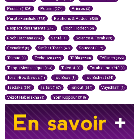
Pessah
Pourim
Prières
(1508)
(274)
(3)
Pureté Familiale
Relations & Pudeur
(578)
(528)
Respect des Parents
Roch 'Hodech
(247)
(4)
Roch Hachana
Santé
Science & Torah
(296)
(1)
(33)
Sexualité
Sim'hat Torah
Souccot
(8)
(47)
(502)
Talmud
Techouva
Téfila
Téfilines
(1)
(122)
(2230)
(356)
Temps Messianique
Toledot
Torah et société
(124)
(1)
(1)
Torah-Box & vous
Tou Béav
Tou Bichvat
(1)
(3)
(24)
Tsédaka
Tsitsit
Tsniout
Vayichla'h
(397)
(167)
(634)
(1)
Vézot Haberakha
Yom Kippour
(1)
(318)