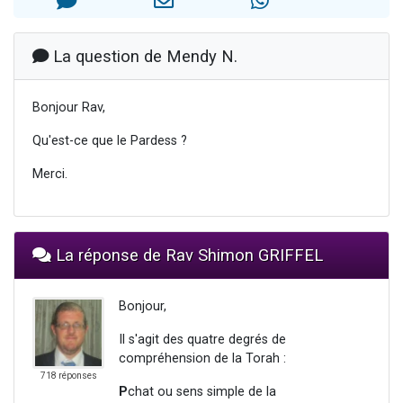
2 personnes viennent de nous rejoindre sur WhatsApp
Eli vient de donner son Maasser
La question de Mendy N.
Lisbel Esther vient de donner son Maasser
3 personnes viennent de faire un don pour Événements Torah-Box
Bonjour Rav,
2 personnes viennent de nous rejoindre sur WhatsApp
Qu'est-ce que le Pardess ?
Merci.
La réponse de Rav Shimon GRIFFEL
Bonjour,
Il s'agit des quatre degrés de
compréhension de la Torah :
718 réponses
P
chat ou sens simple de la