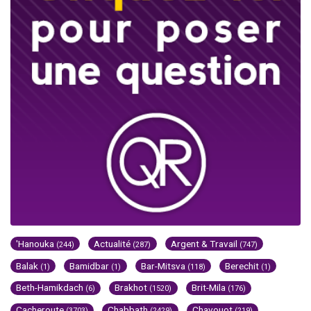
'Hanouka
Actualité
Argent & Travail
(244)
(287)
(747)
Balak
Bamidbar
Bar-Mitsva
Berechit
(1)
(1)
(118)
(1)
Beth-Hamikdach
Brakhot
Brit-Mila
(6)
(1520)
(176)
Cacheroute
Chabbath
Chavouot
(3703)
(2429)
(219)