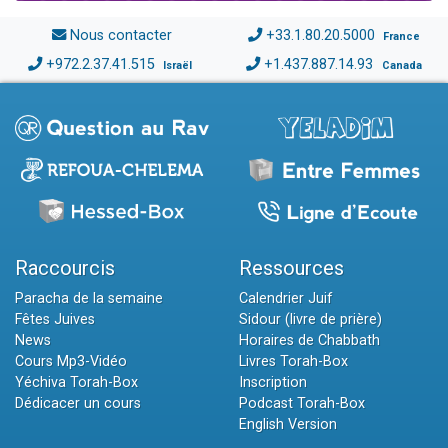
Nous contacter
+33.1.80.20.5000
France
+972.2.37.41.515
+1.437.887.14.93
Israël
Canada
Raccourcis
Ressources
Paracha de la semaine
Calendrier Juif
Fêtes Juives
Sidour (livre de prière)
News
Horaires de Chabbath
Cours Mp3-Vidéo
Livres Torah-Box
Yéchiva Torah-Box
Inscription
Dédicacer un cours
Podcast Torah-Box
English Version