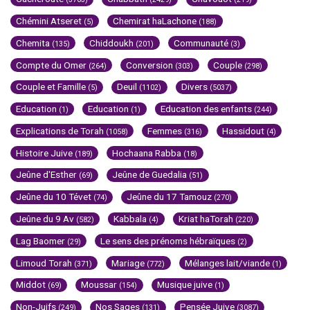
Chémini Atseret
Chemirat haLachone
(5)
(188)
Chemita
Chiddoukh
Communauté
(135)
(201)
(3)
Compte du Omer
Conversion
Couple
(264)
(303)
(298)
Couple et Famille
Deuil
Divers
(5)
(1102)
(5037)
Education
Education
Education des enfants
(1)
(1)
(244)
Explications de Torah
Femmes
Hassidout
(1058)
(316)
(4)
Histoire Juive
Hochaana Rabba
(189)
(18)
Jeûne d'Esther
Jeûne de Guedalia
(69)
(51)
Jeûne du 10 Tévet
Jeûne du 17 Tamouz
(74)
(270)
Jeûne du 9 Av
Kabbala
Kriat haTorah
(582)
(4)
(220)
Lag Baomer
Le sens des prénoms hébraïques
(29)
(2)
Limoud Torah
Mariage
Mélanges lait/viande
(371)
(772)
(1)
Middot
Moussar
Musique juive
(69)
(154)
(1)
Non-Juifs
Nos Sages
Pensée Juive
(249)
(131)
(3087)