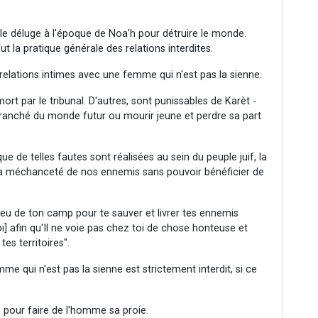
 le déluge à l'époque de Noa'h pour détruire le monde.
t la pratique générale des relations interdites.
es relations intimes avec une femme qui n'est pas la sienne.
ort par le tribunal. D'autres, sont punissables de Karèt -
ranché du monde futur ou mourir jeune et perdre sa part
ue de telles fautes sont réalisées au sein du peuple juif, la
la méchanceté de nos ennemis sans pouvoir bénéficier de
ieu de ton camp pour te sauver et livrer tes ennemis
i] afin qu'Il ne voie pas chez toi de chose honteuse et
tes territoires".
me qui n'est pas la sienne est strictement interdit, si ce
é pour faire de l'homme sa proie.