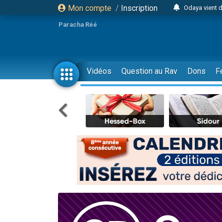
Mon compte
/
Inscription
Odaya vient 
3 personn
Paracha Réé
3 personn
2 personnes 
13 personnes
Vidéos
Question au Rav
Dons
F
12 nouve
30 perso
Il reste 
3 personnes 
2 personnes 
3 personnes 
2 nouvel
8 personn
Nouvelle émis
61 personnes