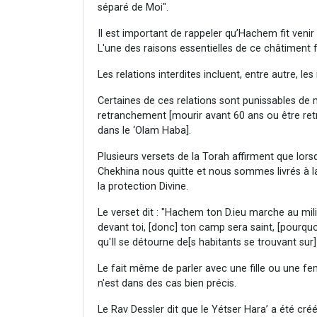
séparé de Moi".
Il est important de rappeler qu’Hachem fit venir
L'une des raisons essentielles de ce châtiment fu
Les relations interdites incluent, entre autre, l
Certaines de ces relations sont punissables de m
retranchement [mourir avant 60 ans ou être ret
dans le ‘Olam Haba].
Plusieurs versets de la Torah affirment que lorsq
Chekhina nous quitte et nous sommes livrés à 
la protection Divine.
Le verset dit : "Hachem ton D.ieu marche au mil
devant toi, [donc] ton camp sera saint, [pourquo
qu'Il se détourne de[s habitants se trouvant sur] 
Le fait même de parler avec une fille ou une fem
n'est dans des cas bien précis.
Le Rav Dessler dit que le Yétser Hara’ a été cré