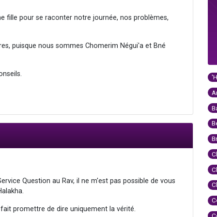
e fille pour se raconter notre journée, nos problèmes,
rières, puisque nous sommes Chomerim Négui'a et Bné
onseils.
'
A
B
B
B
C
C
rvice Question au Rav, il ne m'est pas possible de vous
C
Halakha.
C
fait promettre de dire uniquement la vérité.
C