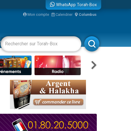
WhatsApp Torah-Box
Mon compte
Calendrier
Columbus
re
vertissements
Livres
Rabbanim
travers le temps