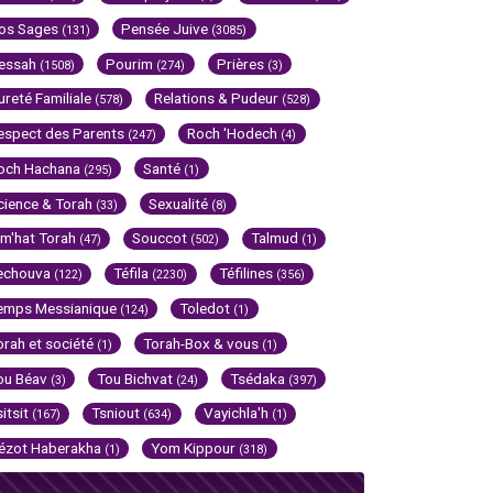
os Sages
Pensée Juive
(131)
(3085)
essah
Pourim
Prières
(1508)
(274)
(3)
ureté Familiale
Relations & Pudeur
(578)
(528)
espect des Parents
Roch 'Hodech
(247)
(4)
och Hachana
Santé
(295)
(1)
cience & Torah
Sexualité
(33)
(8)
im'hat Torah
Souccot
Talmud
(47)
(502)
(1)
echouva
Téfila
Téfilines
(122)
(2230)
(356)
emps Messianique
Toledot
(124)
(1)
orah et société
Torah-Box & vous
(1)
(1)
ou Béav
Tou Bichvat
Tsédaka
(3)
(24)
(397)
sitsit
Tsniout
Vayichla'h
(167)
(634)
(1)
ézot Haberakha
Yom Kippour
(1)
(318)