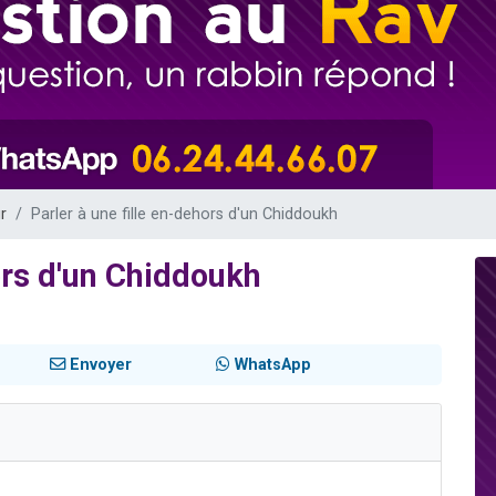
de donner son Maasser
49 places pour étudier en groupe sur Zoom
ent de donner son Maasser
es viennent de faire un don pour 5 enfants déjà orphelins risquent de perdre
viennent de nous rejoindre sur WhatsApp
r
Parler à une fille en-dehors d'un Chiddoukh
ors d'un Chiddoukh
Envoyer
WhatsApp