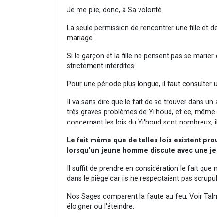
Je me plie, donc, à Sa volonté.
La seule permission de rencontrer une fille et de
mariage.
Si le garçon et la fille ne pensent pas se marier
strictement interdites.
Pour une période plus longue, il faut consulter
Il va sans dire que le fait de se trouver dans u
très graves problèmes de Yi'houd, et ce, même s
concernant les lois du Yi'houd sont nombreux, il
Le fait même que de telles lois existent pr
lorsqu'un jeune homme discute avec une jeune
Il suffit de prendre en considération le fait 
dans le piège car ils ne respectaient pas scrupu
Nos Sages comparent la faute au feu. Voir Talmu
éloigner ou l'éteindre.