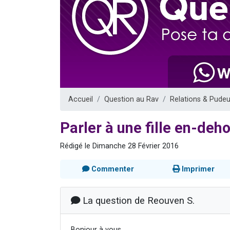
Ariel vient 
Il reste 
Nathaniel vi
6 personn
3 personnes 
Accueil
Question au Rav
Relations & Pudeu
Parler à une fille en-deh
Rédigé le Dimanche 28 Février 2016
Commenter
Imprimer
La question de Reouven S.
Bonjour à vous,