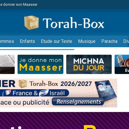
de donner son Maasser
es viennent de faire un don pour 5 jours de vacances aux Orphelins
es viennent de faire un don pour Diane, 80 ans, dans un appartement insalub
viennent de nous rejoindre sur WhatsApp
 viennent de demander une bénédiction
emmes
Enfants
Etude sur Texte
Musique
Paracha
Di
lles musiques dans Torah-Box Music
nnes viennent de faire un don pour Sauvez la jambe de Yohan
49 places pour étudier en groupe sur Zoom
viennent de nous rejoindre sur WhatsApp
viennent de nous rejoindre sur WhatsApp
viennent de nous rejoindre sur WhatsApp
les musiques dans Torah-Box Music
es viennent de faire un don pour Tsédaka : pauvres d'Israel
sion radio : Visions de grandeur n°104 : Le Chabbath et le Birkat Hamazone à 
 viennent de demander une bénédiction