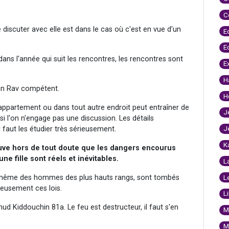
C
 discuter avec elle est dans le cas où c'est en vue d'un
E
E
 dans l'année qui suit les rencontres, les rencontres sont
E
H
 un Rav compétent.
H
n appartement ou dans tout autre endroit peut entraîner de
J
i l'on n'engage pas une discussion. Les détails
J
 faut les étudier très sérieusement.
K
ouve hors de tout doute que les dangers encourus
 fille sont réels et inévitables.
L
que même des hommes des plus hauts rangs, sont tombés
L
leusement ces lois.
L
d Kiddouchin 81a. Le feu est destructeur, il faut s'en
M
M