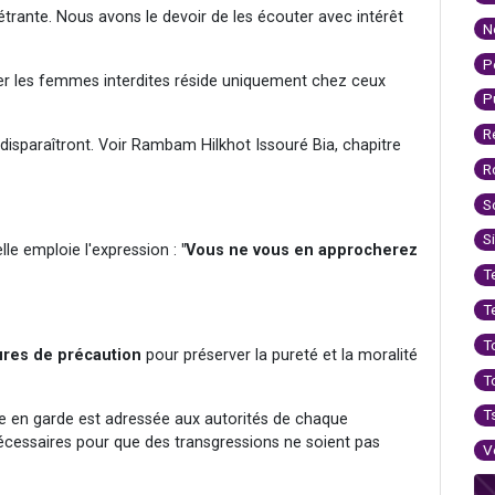
trante. Nous avons le devoir de les écouter avec intérêt
N
P
er les femmes interdites réside uniquement chez ceux
P
R
 disparaîtront. Voir Rambam Hilkhot Issouré Bia, chapitre
R
S
S
elle emploie l'expression :
"Vous ne vous en approcherez
T
T
T
res de précaution
pour préserver la pureté et la moralité
T
T
se en garde est adressée aux autorités de chaque
nécessaires pour que des transgressions ne soient pas
V