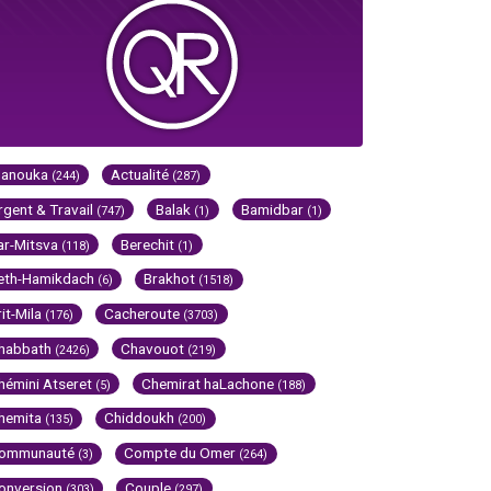
Hanouka
Actualité
(244)
(287)
rgent & Travail
Balak
Bamidbar
(747)
(1)
(1)
ar-Mitsva
Berechit
(118)
(1)
eth-Hamikdach
Brakhot
(6)
(1518)
rit-Mila
Cacheroute
(176)
(3703)
habbath
Chavouot
(2426)
(219)
hémini Atseret
Chemirat haLachone
(5)
(188)
hemita
Chiddoukh
(135)
(200)
ommunauté
Compte du Omer
(3)
(264)
onversion
Couple
(303)
(297)