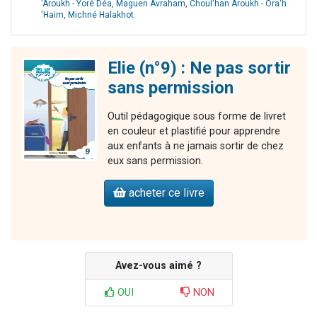
'Aroukh - Yoré Déa
,
Maguen Avraham
,
Choul'han Aroukh - Ora'h
'Haim
,
Michné Halakhot
.
Elie (n°9) : Ne pas sortir
sans permission
Outil pédagogique sous forme de livret
en couleur et plastifié pour apprendre
aux enfants à ne jamais sortir de chez
eux sans permission.
acheter ce livre
Avez-vous aimé ?
OUI
NON