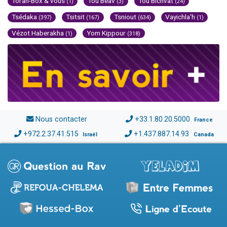
Torah-Box & vous
Tou Béav
Tou Bichvat
(1)
(3)
(24)
Tsédaka
Tsitsit
Tsniout
Vayichla'h
(397)
(167)
(634)
(1)
Vézot Haberakha
Yom Kippour
(1)
(318)
Nous contacter
+33.1.80.20.5000
France
+972.2.37.41.515
+1.437.887.14.93
Israël
Canada