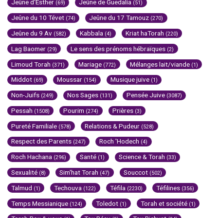
Jeûne d'Esther
Jeûne de Guedalia
(69)
(51)
Jeûne du 10 Tévet
Jeûne du 17 Tamouz
(74)
(270)
Jeûne du 9 Av
Kabbala
Kriat haTorah
(582)
(4)
(220)
Lag Baomer
Le sens des prénoms hébraïques
(29)
(2)
Limoud Torah
Mariage
Mélanges lait/viande
(371)
(772)
(1)
Middot
Moussar
Musique juive
(69)
(154)
(1)
Non-Juifs
Nos Sages
Pensée Juive
(249)
(131)
(3087)
Pessah
Pourim
Prières
(1508)
(274)
(3)
Pureté Familiale
Relations & Pudeur
(578)
(528)
Respect des Parents
Roch 'Hodech
(247)
(4)
Roch Hachana
Santé
Science & Torah
(296)
(1)
(33)
Sexualité
Sim'hat Torah
Souccot
(8)
(47)
(502)
Talmud
Techouva
Téfila
Téfilines
(1)
(122)
(2230)
(356)
Temps Messianique
Toledot
Torah et société
(124)
(1)
(1)