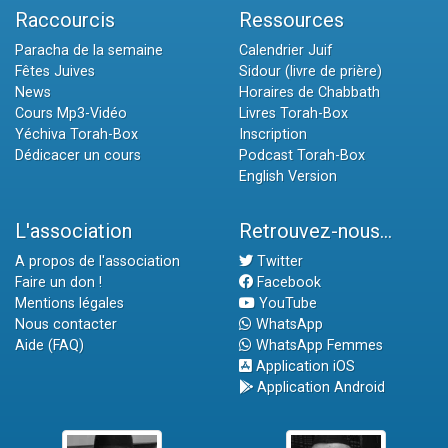
Raccourcis
Ressources
Paracha de la semaine
Calendrier Juif
Fêtes Juives
Sidour (livre de prière)
News
Horaires de Chabbath
Cours Mp3-Vidéo
Livres Torah-Box
Yéchiva Torah-Box
Inscription
Dédicacer un cours
Podcast Torah-Box
English Version
L'association
Retrouvez-nous...
A propos de l'association
Twitter
Faire un don !
Facebook
Mentions légales
YouTube
Nous contacter
WhatsApp
Aide (FAQ)
WhatsApp Femmes
Application iOS
Application Android