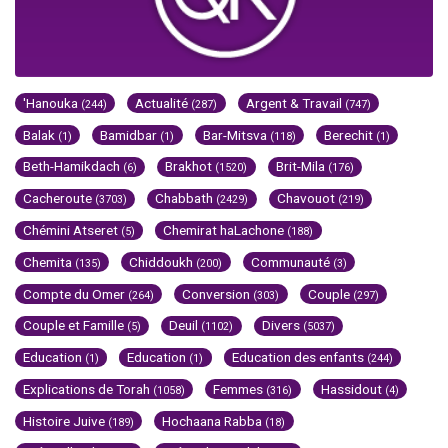
'Hanouka
Actualité
Argent & Travail
(244)
(287)
(747)
Balak
Bamidbar
Bar-Mitsva
Berechit
(1)
(1)
(118)
(1)
Beth-Hamikdach
Brakhot
Brit-Mila
(6)
(1520)
(176)
Cacheroute
Chabbath
Chavouot
(3703)
(2429)
(219)
Chémini Atseret
Chemirat haLachone
(5)
(188)
Chemita
Chiddoukh
Communauté
(135)
(200)
(3)
Compte du Omer
Conversion
Couple
(264)
(303)
(297)
Couple et Famille
Deuil
Divers
(5)
(1102)
(5037)
Education
Education
Education des enfants
(1)
(1)
(244)
Explications de Torah
Femmes
Hassidout
(1058)
(316)
(4)
Histoire Juive
Hochaana Rabba
(189)
(18)