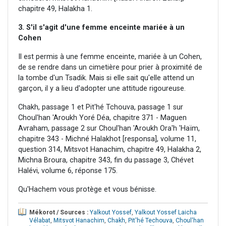
chapitre 49, Halakha 1.
3. S'il s'agit d'une femme enceinte mariée à un
Cohen
Il est permis à une femme enceinte, mariée à un Cohen,
de se rendre dans un cimetière pour prier à proximité de
la tombe d'un Tsadik. Mais si elle sait qu'elle attend un
garçon, il y a lieu d'adopter une attitude rigoureuse.
Chakh, passage 1 et Pit'hé Tchouva, passage 1 sur
Choul'han 'Aroukh Yoré Déa, chapitre 371 - Maguen
Avraham, passage 2 sur Choul'han 'Aroukh Ora'h 'Haïm,
chapitre 343 - Michné Halakhot [responsa], volume 11,
question 314, Mitsvot Hanachim, chapitre 49, Halakha 2,
Michna Broura, chapitre 343, fin du passage 3, Chévet
Halévi, volume 6, réponse 175.
Qu'Hachem vous protège et vous bénisse.
Mékorot / Sources :
Yalkout Yossef
,
Yalkout Yossef Laicha
Vélabat
,
Mitsvot Hanachim
,
Chakh
,
Pit'hé Techouva
,
Choul'han