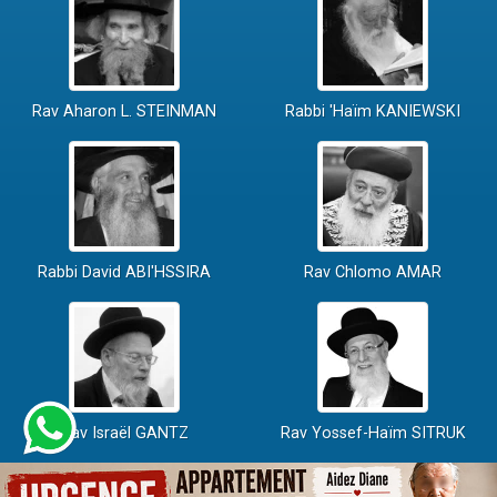
Rav Aharon L. STEINMAN
Rabbi 'Haïm KANIEWSKI
Rabbi David ABI'HSSIRA
Rav Chlomo AMAR
Rav Israël GANTZ
Rav Yossef-Haïm SITRUK