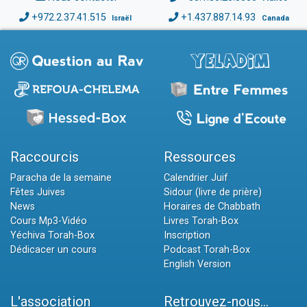
+972.2.37.41.515
+1.437.887.14.93
Israël
Canada
Raccourcis
Ressources
Paracha de la semaine
Calendrier Juif
Fêtes Juives
Sidour (livre de prière)
News
Horaires de Chabbath
Cours Mp3-Vidéo
Livres Torah-Box
Yéchiva Torah-Box
Inscription
Dédicacer un cours
Podcast Torah-Box
English Version
L'association
Retrouvez-nous...