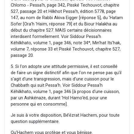
Chlomo - Pessa'h, page 342, Pisské Techouvot, chapitre
527, passage 20 et Hilkhot Pessa'h, édition 5778, page
147, au nom de Rabbi Akiva Eigger [réponse 5], du 'Hatam
Sofer [Ora'h 'Haïm, réponse 79] et du Biour Halakha au
début du chapitre 527. MAIS certains décisionnaires
interdisent formellement. Voir Siddour Pessa'h
Kéhilkhato, volume 1, page 346, note 34*, Min'hat Its'hak,
volume 7, réponse 33 et Pisské Techouvot, chapitre 527,
passage 20.
5. Si l'on adopte une attitude permissive, il est conseillé
de faire un signe distinctif afin que l'on ne pense pas qu'il
s'agit d'une transgression, mais d'une cuisson pour le
Chabbath qui suit Pessa'h. Voir Siddour Pessa'h
Kéhilkhato, volume 1, page 346 [à propos d'une cuisson,
par un Ashkénaze, durant 'Hol Hamo'èd, pour une
personne qui en consomme].
Je suis à votre disposition, Bé’ézrat Hachem, pour toute
question supplémentaire.
Qu’Hachem vous protège et vous bénisse.