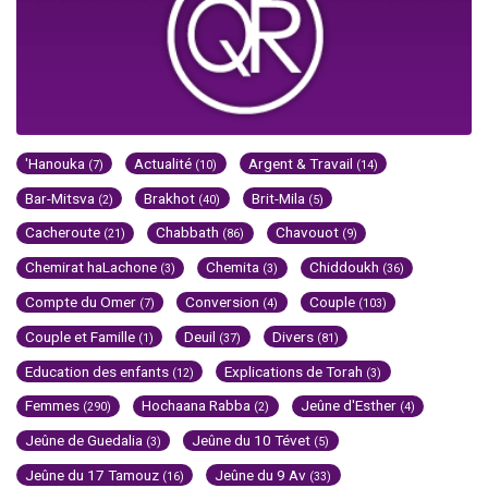
'Hanouka
Actualité
Argent & Travail
(7)
(10)
(14)
Bar-Mitsva
Brakhot
Brit-Mila
(2)
(40)
(5)
Cacheroute
Chabbath
Chavouot
(21)
(86)
(9)
Chemirat haLachone
Chemita
Chiddoukh
(3)
(3)
(36)
Compte du Omer
Conversion
Couple
(7)
(4)
(103)
Couple et Famille
Deuil
Divers
(1)
(37)
(81)
Education des enfants
Explications de Torah
(12)
(3)
Femmes
Hochaana Rabba
Jeûne d'Esther
(290)
(2)
(4)
Jeûne de Guedalia
Jeûne du 10 Tévet
(3)
(5)
Jeûne du 17 Tamouz
Jeûne du 9 Av
(16)
(33)