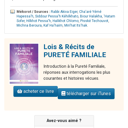
Mékorot / Sources :
Rabbi Akiva Eiger
,
Cha'aré Yémé
Hapessa'h
,
Siddour Pessa'h Kéhilkhato
,
Biour Halakha
,
'Hatam
Sofer
,
Hilkhot Pessa'h
,
Halikhot Chlomo
,
Pisské Techouvot
,
Michna Beroura
,
Kaf Ha'haïm
,
Min'hat Its'hak
.
Lois & Récits de
PURETÉ FAMILIALE
Introduction à la Pureté Familiale,
réponses aux interrogations les plus
courantes et histoires vécues.
acheter ce livre
télécharger sur iTunes
Avez-vous aimé ?