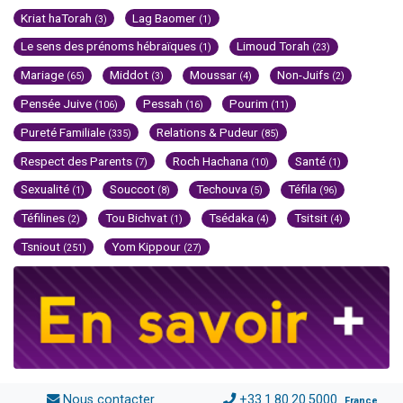
Kriat haTorah
Lag Baomer
(3)
(1)
Le sens des prénoms hébraïques
Limoud Torah
(1)
(23)
Mariage
Middot
Moussar
Non-Juifs
(65)
(3)
(4)
(2)
Pensée Juive
Pessah
Pourim
(106)
(16)
(11)
Pureté Familiale
Relations & Pudeur
(335)
(85)
Respect des Parents
Roch Hachana
Santé
(7)
(10)
(1)
Sexualité
Souccot
Techouva
Téfila
(1)
(8)
(5)
(96)
Téfilines
Tou Bichvat
Tsédaka
Tsitsit
(2)
(1)
(4)
(4)
Tsniout
Yom Kippour
(251)
(27)
Nous contacter
+33.1.80.20.5000
France