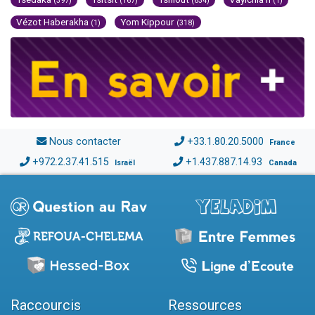
(397)
(167)
(634)
(1)
Vézot Haberakha
Yom Kippour
(1)
(318)
Nous contacter
+33.1.80.20.5000
France
+972.2.37.41.515
+1.437.887.14.93
Israël
Canada
Raccourcis
Ressources