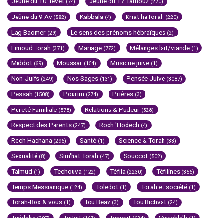
Jeûne du 10 Tévet
Jeûne du 17 Tamouz
(74)
(270)
Jeûne du 9 Av
Kabbala
Kriat haTorah
(582)
(4)
(220)
Lag Baomer
Le sens des prénoms hébraïques
(29)
(2)
Limoud Torah
Mariage
Mélanges lait/viande
(371)
(772)
(1)
Middot
Moussar
Musique juive
(69)
(154)
(1)
Non-Juifs
Nos Sages
Pensée Juive
(249)
(131)
(3087)
Pessah
Pourim
Prières
(1508)
(274)
(3)
Pureté Familiale
Relations & Pudeur
(578)
(528)
Respect des Parents
Roch 'Hodech
(247)
(4)
Roch Hachana
Santé
Science & Torah
(296)
(1)
(33)
Sexualité
Sim'hat Torah
Souccot
(8)
(47)
(502)
Talmud
Techouva
Téfila
Téfilines
(1)
(122)
(2230)
(356)
Temps Messianique
Toledot
Torah et société
(124)
(1)
(1)
Torah-Box & vous
Tou Béav
Tou Bichvat
(1)
(3)
(24)
Tsédaka
Tsitsit
Tsniout
Vayichla'h