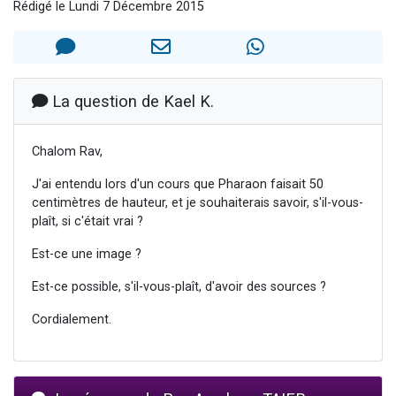
Rédigé le Lundi 7 Décembre 2015
Il reste 49 places pour étudier en groupe sur Zoom
12 nouvelles musiques dans Torah-Box Music
3 personnes viennent de nous rejoindre sur WhatsApp
2 personnes viennent de nous rejoindre sur WhatsApp
La question de Kael K.
2 personnes viennent de nous rejoindre sur WhatsApp
Chalom Rav,
J'ai entendu lors d'un cours que Pharaon faisait 50
centimètres de hauteur, et je souhaiterais savoir, s'il-vous-
plaît, si c'était vrai ?
Est-ce une image ?
Est-ce possible, s'il-vous-plaît, d'avoir des sources ?
Cordialement.