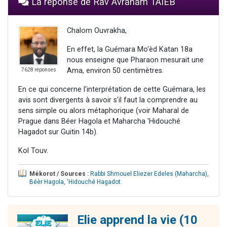
La réponse de Rav Avraham TAIEB
Chalom Ouvrakha,
En effet, la Guémara Mo'èd Katan 18a
nous enseigne que Pharaon mesurait une
Ama, environ 50 centimètres.
7628 réponses
En ce qui concerne l'interprétation de cette Guémara, les
avis sont divergents à savoir s'il faut la comprendre au
sens simple ou alors métaphorique (voir Maharal de
Prague dans Béer Hagola et Maharcha 'Hidouché
Hagadot sur Guitin 14b).
Kol Touv.
Mékorot / Sources :
Rabbi Shmouel Eliezer Edeles (Maharcha)
,
Béèr Hagola
,
'Hidouché Hagadot
.
Elie apprend la vie (10