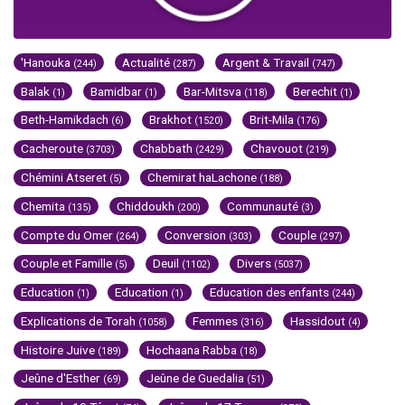
'Hanouka
Actualité
Argent & Travail
(244)
(287)
(747)
Balak
Bamidbar
Bar-Mitsva
Berechit
(1)
(1)
(118)
(1)
Beth-Hamikdach
Brakhot
Brit-Mila
(6)
(1520)
(176)
Cacheroute
Chabbath
Chavouot
(3703)
(2429)
(219)
Chémini Atseret
Chemirat haLachone
(5)
(188)
Chemita
Chiddoukh
Communauté
(135)
(200)
(3)
Compte du Omer
Conversion
Couple
(264)
(303)
(297)
Couple et Famille
Deuil
Divers
(5)
(1102)
(5037)
Education
Education
Education des enfants
(1)
(1)
(244)
Explications de Torah
Femmes
Hassidout
(1058)
(316)
(4)
Histoire Juive
Hochaana Rabba
(189)
(18)
Jeûne d'Esther
Jeûne de Guedalia
(69)
(51)