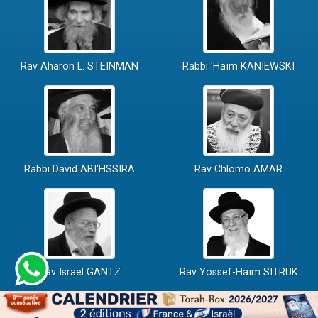
Rav Aharon L. STEINMAN
Rabbi 'Haïm KANIEWSKI
Rabbi David ABI'HSSIRA
Rav Chlomo AMAR
Rav Israël GANTZ
Rav Yossef-Haïm SITRUK