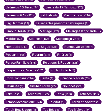
Jeûne du 10 Tévet
Jeûne du 17 Tamouz
(74)
(270)
Jeûne du 9 Av
Kabbala
Kriat haTorah
(582)
(4)
(220)
Lag Baomer
Le sens des prénoms hébraïques
(29)
(2)
Limoud Torah
Mariage
Mélanges lait/viande
(371)
(772)
(1)
Middot
Moussar
Musique juive
(69)
(154)
(1)
Non-Juifs
Nos Sages
Pensée Juive
(249)
(131)
(3087)
Pessah
Pourim
Prières
(1508)
(274)
(3)
Pureté Familiale
Relations & Pudeur
(578)
(528)
Respect des Parents
Roch 'Hodech
(247)
(4)
Roch Hachana
Santé
Science & Torah
(296)
(1)
(33)
Sexualité
Sim'hat Torah
Souccot
(8)
(47)
(502)
Talmud
Techouva
Téfila
Téfilines
(1)
(122)
(2230)
(356)
Temps Messianique
Toledot
Torah et société
(124)
(1)
(1)
Torah-Box & vous
Tou Béav
Tou Bichvat
(1)
(3)
(24)