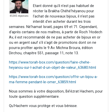
Etant donné qu'il n'est pas habituel de
réciter la Brakha Chéhé'héyanou pour
l'achat de nouveaux bijoux, il n'est pas
45345 réponses
interdit d'en acheter durant les trois
semaines. Né'hamat Israël, pages 69 et 71. Cependant,
d'après certains de nos maîtres, à partir de Roch 'Hodech
Av, il est recommandé de ne pas acheter de bijoux en or
ou en argent sauf s'il s'agit de promotions dont on ne
pourra profiter après le 9 Av. Michna Broura, édition
Dirchou, chapitre 551, passage 11, note 13.
https://www.torah-box.com/question/faire-chehe-
heyanou-sur-l-achat-d-un-objet-de-valeur_63680.html
https://www.torah-box.com/question/offrir-un-bijou-a-
ma-femme-pendant-le-omer_63859.html
Nous sommes à votre disposition, Bé’ézrat Hachem, pour
toute question supplémentaire.
Qu’Hachem vous protège et vous bénisse.