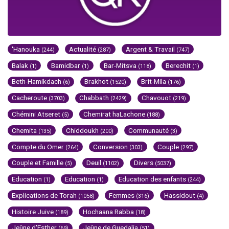
'Hanouka
Actualité
Argent & Travail
(244)
(287)
(747)
Balak
Bamidbar
Bar-Mitsva
Berechit
(1)
(1)
(118)
(1)
Beth-Hamikdach
Brakhot
Brit-Mila
(6)
(1520)
(176)
Cacheroute
Chabbath
Chavouot
(3703)
(2429)
(219)
Chémini Atseret
Chemirat haLachone
(5)
(188)
Chemita
Chiddoukh
Communauté
(135)
(200)
(3)
Compte du Omer
Conversion
Couple
(264)
(303)
(297)
Couple et Famille
Deuil
Divers
(5)
(1102)
(5037)
Education
Education
Education des enfants
(1)
(1)
(244)
Explications de Torah
Femmes
Hassidout
(1058)
(316)
(4)
Histoire Juive
Hochaana Rabba
(189)
(18)
Jeûne d'Esther
Jeûne de Guedalia
(69)
(51)