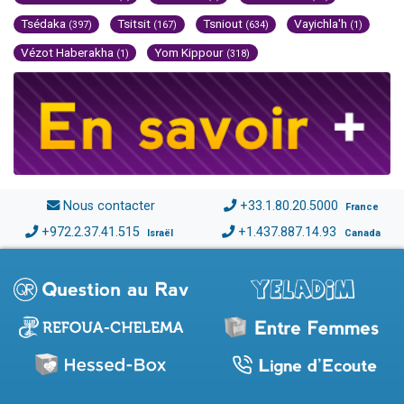
Tsédaka
Tsitsit
Tsniout
Vayichla'h
(397)
(167)
(634)
(1)
Vézot Haberakha
Yom Kippour
(1)
(318)
Nous contacter
+33.1.80.20.5000
France
+972.2.37.41.515
+1.437.887.14.93
Israël
Canada