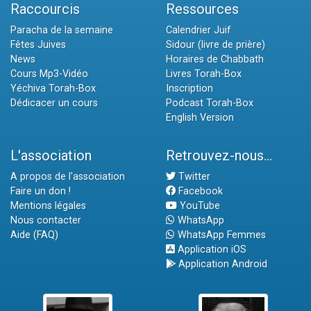
Raccourcis
Ressources
Paracha de la semaine
Calendrier Juif
Fêtes Juives
Sidour (livre de prière)
News
Horaires de Chabbath
Cours Mp3-Vidéo
Livres Torah-Box
Yéchiva Torah-Box
Inscription
Dédicacer un cours
Podcast Torah-Box
English Version
L'association
Retrouvez-nous...
A propos de l'association
Twitter
Faire un don !
Facebook
Mentions légales
YouTube
Nous contacter
WhatsApp
Aide (FAQ)
WhatsApp Femmes
Application iOS
Application Android