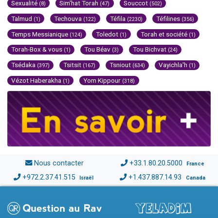
Sexualité
Sim'hat Torah
Souccot
(8)
(47)
(502)
Talmud
Techouva
Téfila
Téfilines
(1)
(122)
(2230)
(356)
Temps Messianique
Toledot
Torah et société
(124)
(1)
(1)
Torah-Box & vous
Tou Béav
Tou Bichvat
(1)
(3)
(24)
Tsédaka
Tsitsit
Tsniout
Vayichla'h
(397)
(167)
(634)
(1)
Vézot Haberakha
Yom Kippour
(1)
(318)
Nous contacter
+33.1.80.20.5000
France
+972.2.37.41.515
+1.437.887.14.93
Israël
Canada