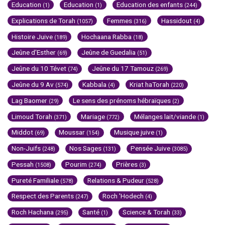
Education
Education
Education des enfants
(1)
(1)
(244)
Explications de Torah
Femmes
Hassidout
(1057)
(316)
(4)
Histoire Juive
Hochaana Rabba
(189)
(18)
Jeûne d'Esther
Jeûne de Guedalia
(69)
(51)
Jeûne du 10 Tévet
Jeûne du 17 Tamouz
(74)
(269)
Jeûne du 9 Av
Kabbala
Kriat haTorah
(574)
(4)
(220)
Lag Baomer
Le sens des prénoms hébraïques
(29)
(2)
Limoud Torah
Mariage
Mélanges lait/viande
(371)
(772)
(1)
Middot
Moussar
Musique juive
(69)
(154)
(1)
Non-Juifs
Nos Sages
Pensée Juive
(248)
(131)
(3085)
Pessah
Pourim
Prières
(1508)
(274)
(3)
Pureté Familiale
Relations & Pudeur
(578)
(528)
Respect des Parents
Roch 'Hodech
(247)
(4)
Roch Hachana
Santé
Science & Torah
(295)
(1)
(33)