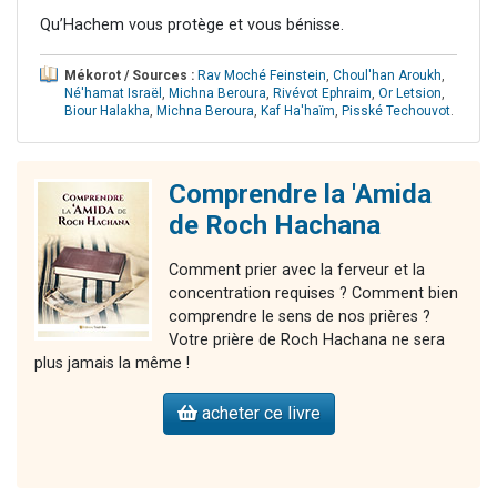
Qu’Hachem vous protège et vous bénisse.
Mékorot / Sources :
Rav Moché Feinstein
,
Choul'han Aroukh
,
Né'hamat Israël
,
Michna Beroura
,
Rivévot Ephraim
,
Or Letsion
,
Biour Halakha
,
Michna Beroura
,
Kaf Ha'haïm
,
Pisské Techouvot
.
Comprendre la 'Amida
de Roch Hachana
Comment prier avec la ferveur et la
concentration requises ? Comment bien
comprendre le sens de nos prières ?
Votre prière de Roch Hachana ne sera
plus jamais la même !
acheter ce livre