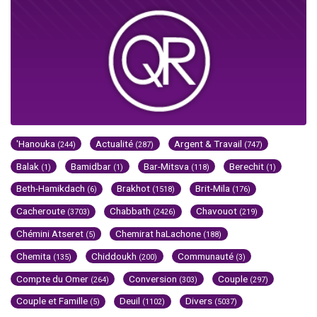
'Hanouka
Actualité
Argent & Travail
(244)
(287)
(747)
Balak
Bamidbar
Bar-Mitsva
Berechit
(1)
(1)
(118)
(1)
Beth-Hamikdach
Brakhot
Brit-Mila
(6)
(1518)
(176)
Cacheroute
Chabbath
Chavouot
(3703)
(2426)
(219)
Chémini Atseret
Chemirat haLachone
(5)
(188)
Chemita
Chiddoukh
Communauté
(135)
(200)
(3)
Compte du Omer
Conversion
Couple
(264)
(303)
(297)
Couple et Famille
Deuil
Divers
(5)
(1102)
(5037)