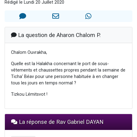
Nouvelle émission radio : Visions de grandeur n°104 : Le Chabbath et le Birkat Hamazone à travers le temps
Rédigé le Lundi 20 Juillet 2020
61 personnes viennent de demander une bénédiction
Il reste 49 places pour étudier en groupe sur Zoom
Ariel vient de donner son Maasser
La question de Aharon Chalom P.
Nathaniel vient de donner son Maasser
Chalom Ouvrakha,
Quelle est la Halakha concernant le port de sous-
vêtements et chaussettes propres pendant la semaine de
Ticha' Béav pour une personne habituée à en changer
tous les jours en temps normal ?
Tizkou Lémitsvot !
La réponse de Rav Gabriel DAYAN