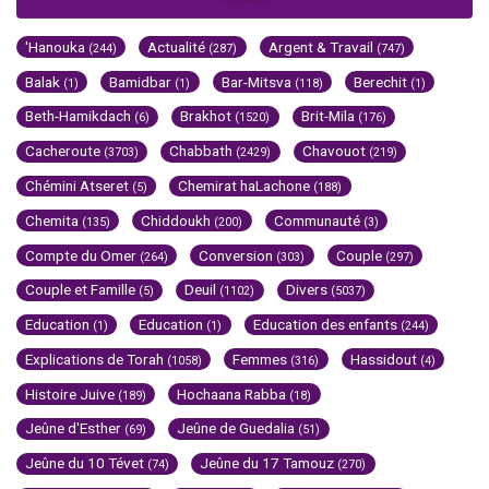
'Hanouka
Actualité
Argent & Travail
(244)
(287)
(747)
Balak
Bamidbar
Bar-Mitsva
Berechit
(1)
(1)
(118)
(1)
Beth-Hamikdach
Brakhot
Brit-Mila
(6)
(1520)
(176)
Cacheroute
Chabbath
Chavouot
(3703)
(2429)
(219)
Chémini Atseret
Chemirat haLachone
(5)
(188)
Chemita
Chiddoukh
Communauté
(135)
(200)
(3)
Compte du Omer
Conversion
Couple
(264)
(303)
(297)
Couple et Famille
Deuil
Divers
(5)
(1102)
(5037)
Education
Education
Education des enfants
(1)
(1)
(244)
Explications de Torah
Femmes
Hassidout
(1058)
(316)
(4)
Histoire Juive
Hochaana Rabba
(189)
(18)
Jeûne d'Esther
Jeûne de Guedalia
(69)
(51)
Jeûne du 10 Tévet
Jeûne du 17 Tamouz
(74)
(270)