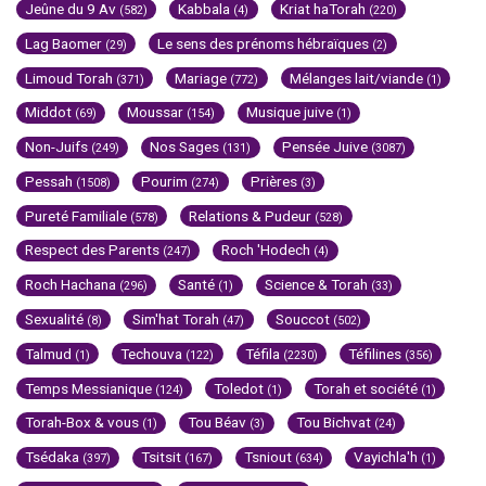
Jeûne du 9 Av
Kabbala
Kriat haTorah
(582)
(4)
(220)
Lag Baomer
Le sens des prénoms hébraïques
(29)
(2)
Limoud Torah
Mariage
Mélanges lait/viande
(371)
(772)
(1)
Middot
Moussar
Musique juive
(69)
(154)
(1)
Non-Juifs
Nos Sages
Pensée Juive
(249)
(131)
(3087)
Pessah
Pourim
Prières
(1508)
(274)
(3)
Pureté Familiale
Relations & Pudeur
(578)
(528)
Respect des Parents
Roch 'Hodech
(247)
(4)
Roch Hachana
Santé
Science & Torah
(296)
(1)
(33)
Sexualité
Sim'hat Torah
Souccot
(8)
(47)
(502)
Talmud
Techouva
Téfila
Téfilines
(1)
(122)
(2230)
(356)
Temps Messianique
Toledot
Torah et société
(124)
(1)
(1)
Torah-Box & vous
Tou Béav
Tou Bichvat
(1)
(3)
(24)
Tsédaka
Tsitsit
Tsniout
Vayichla'h
(397)
(167)
(634)
(1)