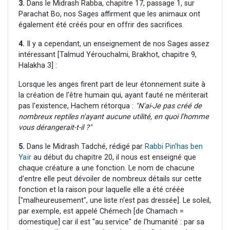
3.
Dans le Midrash Rabba, chapitre 17, passage 1, sur
Parachat Bo, nos Sages affirment que les animaux ont
également été créés pour en offrir des sacrifices.
4.
Il y a cependant, un enseignement de nos Sages assez
intéressant [Talmud Yérouchalmi, Brakhot, chapitre 9,
Halakha 3] :
Lorsque les anges firent part de leur étonnement suite à
la création de l'être humain qui, ayant fauté ne mériterait
pas l'existence, Hachem rétorqua :
"N'ai-Je pas créé de
nombreux reptiles n'ayant aucune utilité, en quoi l'homme
vous dérangerait-t-il ?"
5.
Dans le Midrash Tadché, rédigé par
Rabbi Pin'has ben
Yaïr
au début du chapitre 20, il nous est enseigné que
chaque créature a une fonction. Le nom de chacune
d'entre elle peut dévoiler de nombreux détails sur cette
fonction et la raison pour laquelle elle a été créée
["malheureusement", une liste n'est pas dressée]. Le soleil,
par exemple, est appelé Chémech [de Chamach =
domestique] car il est "au service" de l'humanité : par sa