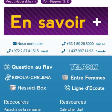
Vézot Haberakha
Yom Kippour
(1)
(318)
Nous contacter
+33.1.80.20.5000
France
+972.2.37.41.515
+1.437.887.14.93
Israël
Canada
Raccourcis
Ressources
Paracha de la semaine
Calendrier Juif