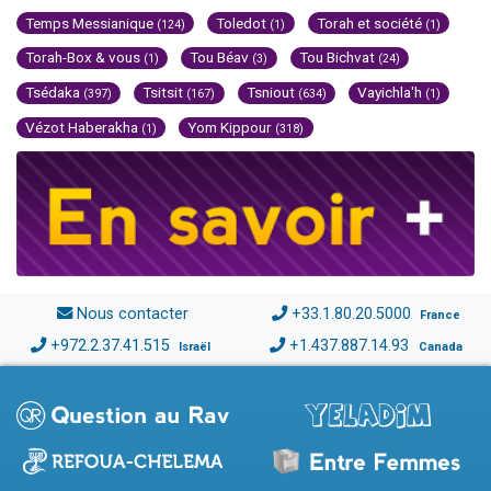
Temps Messianique
Toledot
Torah et société
(124)
(1)
(1)
Torah-Box & vous
Tou Béav
Tou Bichvat
(1)
(3)
(24)
Tsédaka
Tsitsit
Tsniout
Vayichla'h
(397)
(167)
(634)
(1)
Vézot Haberakha
Yom Kippour
(1)
(318)
Nous contacter
+33.1.80.20.5000
France
+972.2.37.41.515
+1.437.887.14.93
Israël
Canada