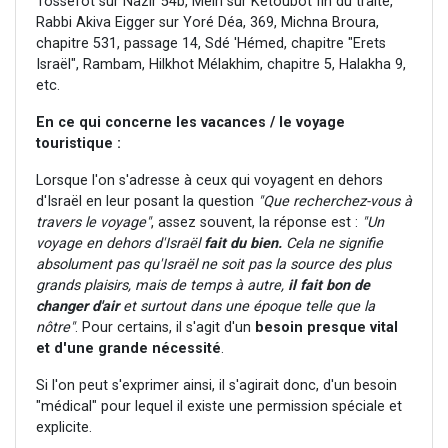
Tossefot sur Nazir 54b, Méiri sur Ketoubot fin du traité,
Rabbi Akiva Eigger sur Yoré Déa, 369, Michna Broura,
chapitre 531, passage 14, Sdé 'Hémed, chapitre "Erets
Israël", Rambam, Hilkhot Mélakhim, chapitre 5, Halakha 9,
etc.
En ce qui concerne les vacances / le voyage
touristique :
Lorsque l'on s'adresse à ceux qui voyagent en dehors
d'Israël en leur posant la question
"Que recherchez-vous à
travers le voyage"
, assez souvent, la réponse est :
"Un
voyage en dehors d'Israël
fait du bien.
Cela ne signifie
absolument pas qu'Israël ne soit pas la source des plus
grands plaisirs, mais de temps à autre,
il fait bon de
changer d'air
et surtout dans une époque telle que la
nôtre"
. Pour certains, il s'agit d'un
besoin presque vital
et d'une grande nécessité
.
Si l'on peut s'exprimer ainsi, il s'agirait donc, d'un besoin
"médical" pour lequel il existe une permission spéciale et
explicite.