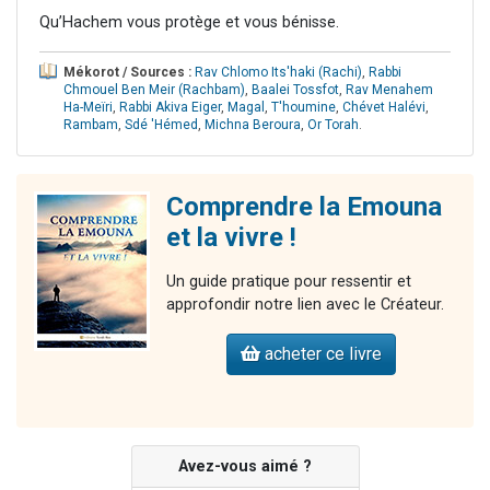
Qu’Hachem vous protège et vous bénisse.
Mékorot / Sources :
Rav Chlomo Its'haki (Rachi)
,
Rabbi
Chmouel Ben Meir (Rachbam)
,
Baalei Tossfot
,
Rav Menahem
Ha-Meïri
,
Rabbi Akiva Eiger
,
Magal
,
T'houmine
,
Chévet Halévi
,
Rambam
,
Sdé 'Hémed
,
Michna Beroura
,
Or Torah
.
Comprendre la Emouna
et la vivre !
Un guide pratique pour ressentir et
approfondir notre lien avec le Créateur.
acheter ce livre
Avez-vous aimé ?