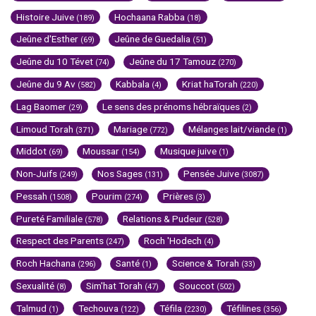
Histoire Juive
Hochaana Rabba
(189)
(18)
Jeûne d'Esther
Jeûne de Guedalia
(69)
(51)
Jeûne du 10 Tévet
Jeûne du 17 Tamouz
(74)
(270)
Jeûne du 9 Av
Kabbala
Kriat haTorah
(582)
(4)
(220)
Lag Baomer
Le sens des prénoms hébraïques
(29)
(2)
Limoud Torah
Mariage
Mélanges lait/viande
(371)
(772)
(1)
Middot
Moussar
Musique juive
(69)
(154)
(1)
Non-Juifs
Nos Sages
Pensée Juive
(249)
(131)
(3087)
Pessah
Pourim
Prières
(1508)
(274)
(3)
Pureté Familiale
Relations & Pudeur
(578)
(528)
Respect des Parents
Roch 'Hodech
(247)
(4)
Roch Hachana
Santé
Science & Torah
(296)
(1)
(33)
Sexualité
Sim'hat Torah
Souccot
(8)
(47)
(502)
Talmud
Techouva
Téfila
Téfilines
(1)
(122)
(2230)
(356)